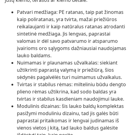
jūsų kiemo, terasos ar kiemo detale.
Patvari medžiaga: PE ratanas, taip pat žinomas
kaip poliratanas, yra tvirta, mažai priežiūros
reikalaujanti ir kaip natūralus ratanas atrodanti
sintetinė medžiaga. Jis lengvas, paprastai
valomas ir dėl savo patvarumo ir atsparumo
įvairioms oro sąlygoms dažniausiai naudojamas
lauko baldams.
Nuimamas ir plaunamas užvalkalas: siekiant
užtikrinti paprastą valymą ir priežiūrą, šios
sėdynės pagalvėlės turi nuimamus užvalkalus.
Tvirtas ir stabilus rėmas: milteliniu būdu dengto
plieno rėmas užtikrina, kad sodo baldas yra
tvirtas ir stabilus kasdieniam naudojimui lauke.
Modulinis dizainas: šis lauko baldų komplektas
pasižymi moduliniu dizainu, tad jis galės būti
paprastai pritaikomas ir lengvai judinamas iš
vienos vietos į kitą, tad lauko baldus galėsite