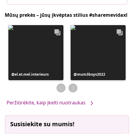
Mūsų prekės – jūsų įkvėptas stilius #sharemevidaxl
Įrašą
el.et.mel.interieurs
Įrašą
mum3boys2022
paskelbė
paskelbė
Peržiūrėkite, kaip įkelti nuotraukas
Susisiekite su mumis!