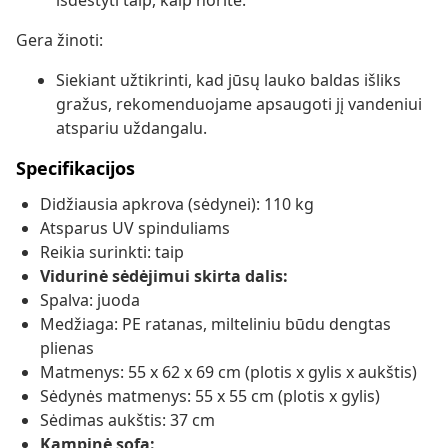
išdėstyti taip, kaip norite.
Gera žinoti:
Siekiant užtikrinti, kad jūsų lauko baldas išliks
gražus, rekomenduojame apsaugoti jį vandeniui
atspariu uždangalu.
Specifikacijos
Didžiausia apkrova (sėdynei): 110 kg
Atsparus UV spinduliams
Reikia surinkti: taip
Vidurinė sėdėjimui skirta dalis:
Spalva: juoda
Medžiaga: PE ratanas, milteliniu būdu dengtas
plienas
Matmenys: 55 x 62 x 69 cm (plotis x gylis x aukštis)
Sėdynės matmenys: 55 x 55 cm (plotis x gylis)
Sėdimas aukštis: 37 cm
Kampinė sofa: