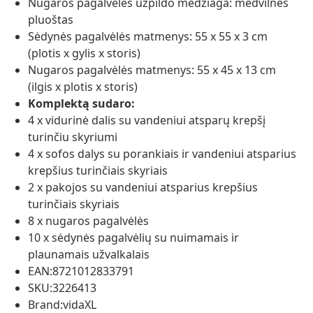
Nugaros pagalvėlės užpildo medžiaga: medvilnės
pluoštas
Sėdynės pagalvėlės matmenys: 55 x 55 x 3 cm
(plotis x gylis x storis)
Nugaros pagalvėlės matmenys: 55 x 45 x 13 cm
(ilgis x plotis x storis)
Komplektą sudaro:
4 x vidurinė dalis su vandeniui atsparų krepšį
turinčiu skyriumi
4 x sofos dalys su porankiais ir vandeniui atsparius
krepšius turinčiais skyriais
2 x pakojos su vandeniui atsparius krepšius
turinčiais skyriais
8 x nugaros pagalvėlės
10 x sėdynės pagalvėlių su nuimamais ir
plaunamais užvalkalais
EAN:8721012833791
SKU:3226413
Brand:vidaXL