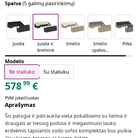
Spalva
(5 galimų pasirinkimų)
Juoda
Juoda ir
Smėlio
Smėlio
Pilka
kreminė
spalvos
mišinys
Modelis
Be staliuko
Su staliuku
99
578
€
PVM įskaičiuotas
Aprašymas
Šis patogia ir patrauklia vieta pokalbiams su šeima ir
draugais ar tiesiog poilsiui ir mėgavimuisi lauko
erdvėmis tapsiantis sodo sofos komplektas bus puikia