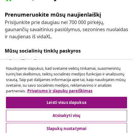
Prenumeruokite mūsų naujienlaiškį
Prisijunkite prie daugiau nei 700 000 pirkėjų,
gaunančių savaitinius pasiūlymus, sezonines nuolaidas
ir naujienas iš vidaXL.
Mūsų socialinių tinklų paskyros
Naudojame slapukus, kad svetainė veiktų tinkamai, suasmenintų
turinį bei skelbimus, teiktų socialinės medijos funkcijas ir analizuotų
Sutarties atsisakymas
srautą. Taip pat dalijamės informacija apie tai, kaip naudojatės mūsų
svetaine, su savo socialinės medijos, reklamavimo ir analizės
Pateikite prašymą atsisakyti užsakymo.
partneriais.
Privatumo ir slapukų pareiškimas
Sutarties atsisakymas
Leisti visus slapukus
Atsisakyti visų
Klientų aptarnavimas
Slapukų nustatymai