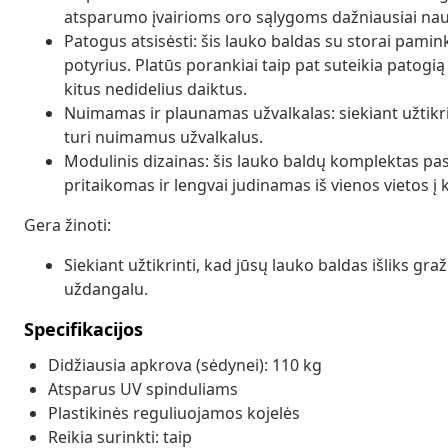
atsparumo įvairioms oro sąlygoms dažniausiai na
Patogus atsisėsti: šis lauko baldas su storai pami
potyrius. Platūs porankiai taip pat suteikia patogią 
kitus nedidelius daiktus.
Nuimamas ir plaunamas užvalkalas: siekiant užtikri
turi nuimamus užvalkalus.
Modulinis dizainas: šis lauko baldų komplektas pasi
pritaikomas ir lengvai judinamas iš vienos vietos į ki
Gera žinoti:
Siekiant užtikrinti, kad jūsų lauko baldas išliks g
uždangalu.
Specifikacijos
Didžiausia apkrova (sėdynei): 110 kg
Atsparus UV spinduliams
Plastikinės reguliuojamos kojelės
Reikia surinkti: taip