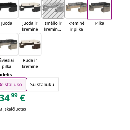
Juoda
Juoda ir
smėlio ir
kreminė
Pilka
kreminė
kreminės
ir pilka
spalvos
Šviesiai
Ruda ir
pilka
kreminė
delis
Be staliuko
Su staliuku
99
34
€
 įskaičiuotas