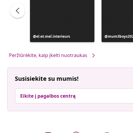
Įrašą
el.et.mel.interieurs
Įrašą
mum3boys20
paskelbė
paskelbė
Peržiūrėkite, kaip įkelti nuotraukas
Susisiekite su mumis!
Eikite į pagalbos centrą