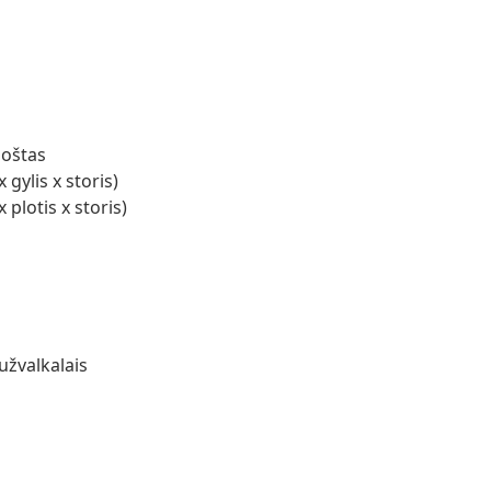
uoštas
gylis x storis)
plotis x storis)
užvalkalais