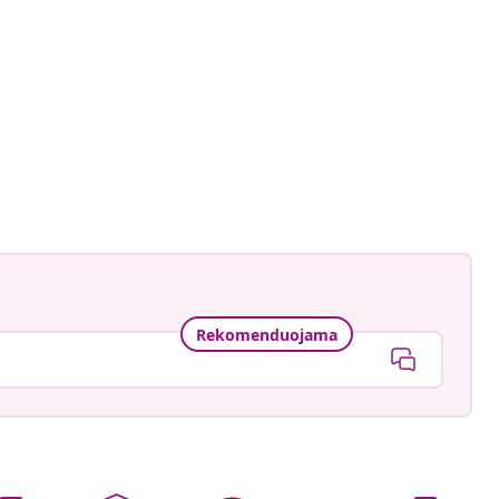
astradgard
ė
Rekomenduojama