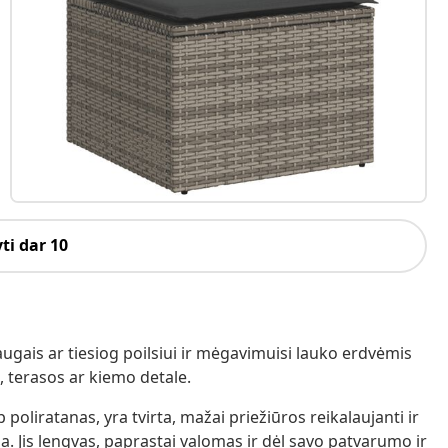
ti dar 10
augais ar tiesiog poilsiui ir mėgavimuisi lauko erdvėmis
 terasos ar kiemo detale.
poliratanas, yra tvirta, mažai priežiūros reikalaujanti ir
. Jis lengvas, paprastai valomas ir dėl savo patvarumo ir