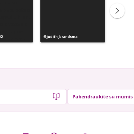
22
Įrašą
judith_brandsma
Įrašą
flickorn
paskelbė
paskelb
Pabendraukite su mumis