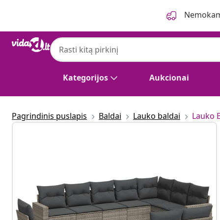
Ankstesnis
Kitas
Nemokama
Kategorijos
Aukcionai
Pagrindinis puslapis
Baldai
Lauko baldai
Lauko 