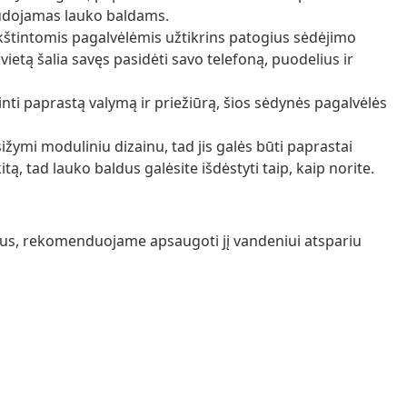
udojamas lauko baldams.
nkštintomis pagalvėlėmis užtikrins patogius sėdėjimo
vietą šalia savęs pasidėti savo telefoną, puodelius ir
nti paprastą valymą ir priežiūrą, šios sėdynės pagalvėlės
žymi moduliniu dizainu, tad jis galės būti paprastai
tą, tad lauko baldus galėsite išdėstyti taip, kaip norite.
ražus, rekomenduojame apsaugoti jį vandeniui atspariu