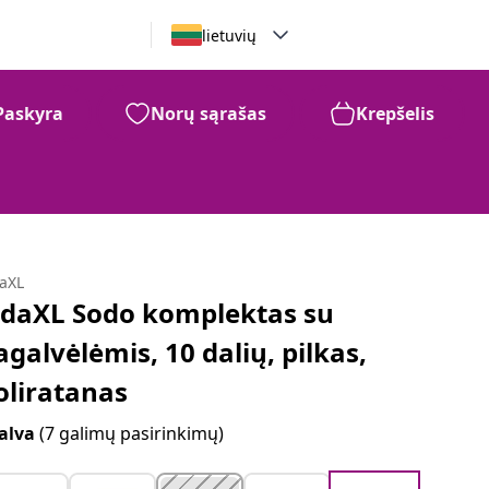
lietuvių
Paskyra
Norų sąrašas
Krepšelis
daXL
idaXL Sodo komplektas su
agalvėlėmis, 10 dalių, pilkas,
oliratanas
alva
(7 galimų pasirinkimų)