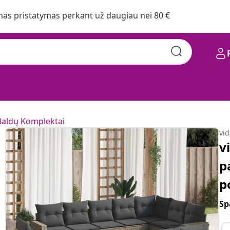
s pristatymas perkant už daugiau nei 80 €
Baldų Komplektai
vi
v
p
p
Sp