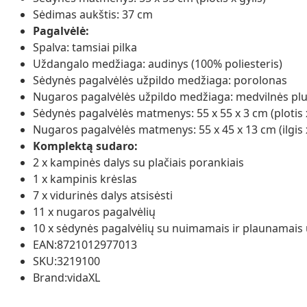
Sėdimas aukštis: 37 cm
Pagalvėlė:
Spalva: tamsiai pilka
Uždangalo medžiaga: audinys (100% poliesteris)
Sėdynės pagalvėlės užpildo medžiaga: porolonas
Nugaros pagalvėlės užpildo medžiaga: medvilnės pl
Sėdynės pagalvėlės matmenys: 55 x 55 x 3 cm (plotis x 
Nugaros pagalvėlės matmenys: 55 x 45 x 13 cm (ilgis x 
Komplektą sudaro:
2 x kampinės dalys su plačiais porankiais
1 x kampinis krėslas
7 x vidurinės dalys atsisėsti
11 x nugaros pagalvėlių
10 x sėdynės pagalvėlių su nuimamais ir plaunamais 
EAN:8721012977013
SKU:3219100
Brand:vidaXL