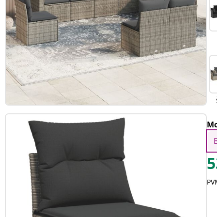
Mo
5
PVM