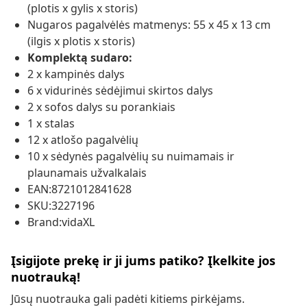
(plotis x gylis x storis)
Nugaros pagalvėlės matmenys: 55 x 45 x 13 cm
(ilgis x plotis x storis)
Komplektą sudaro:
2 x kampinės dalys
6 x vidurinės sėdėjimui skirtos dalys
2 x sofos dalys su porankiais
1 x stalas
12 x atlošo pagalvėlių
10 x sėdynės pagalvėlių su nuimamais ir
plaunamais užvalkalais
EAN:8721012841628
SKU:3227196
Brand:vidaXL
Įsigijote prekę ir ji jums patiko? Įkelkite jos
nuotrauką!
Jūsų nuotrauka gali padėti kitiems pirkėjams.