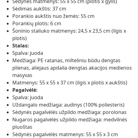
Sėdynės matmenys: 55 x 55 cm (plotis x gylis)
Sėdimas aukštis: 37 cm
Porankio aukštis nuo žemės: 55 cm
Porankių plotis: 6 cm
Šoninio staliuko matmenys: 24,5 x 23,5 cm (ilgis x
plotis)
Stalas:
Spalva: juoda
Medžiaga: PE ratanas, milteliniu būdu dengtas
plienas, aliejaus apdaila dengtas akacijos medienos
masyvas
Matmenys: 55 x 55 x 37 cm (ilgis x plotis x aukštis)
Pagalvėlė:
Spalva: juoda
Uždangalo medžiaga: audinys (100% poliesteris)
Sėdynės pagalvėlės užpildo medžiaga: porolonas
Nugaros pagalvėlės užpildo medžiaga: medvilnės
pluoštas
Sėdynės pagalvėlės matmenys: 55 x 55 x 3 cm