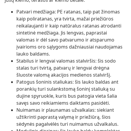
jūsų kiemo, terasos ar kiemo detale.
Patvari medžiaga: PE ratanas, taip pat žinomas
kaip poliratanas, yra tvirta, mažai priežiūros
reikalaujanti ir kaip natūralus ratanas atrodanti
sintetinė medžiaga. Jis lengvas, paprastai
valomas ir dėl savo patvarumo ir atsparumo
įvairioms oro sąlygoms dažniausiai naudojamas
lauko baldams.
Stabilus ir lengvai valomas stalviršis: šis sodo
stalas turi tvirtą, patvarų ir lengvai drėgna
šluoste valomą akacijos medienos stalviršį.
Patogus šoninis staliukas: šis lauko baldas ant
porankių turi sulankstomą šoninį staliuką su
dujine spyruokle, kuris bus patogia vieta šalia
savęs savo reikiamiems daiktams pasidėti.
Nuimamas ir plaunamas užvalkalas: siekiant
užtikrinti paprastą valymą ir priežiūrą, šios
sėdynės pagalvėlės turi nuimamus užvalkalus.