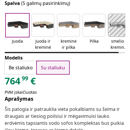
Spalva
(5 galimų pasirinkimų)
Juoda
Juoda ir
kreminė
Pilka
smėlio ir
kreminė
ir pilka
kreminės
spalvos
Modelis
Be staliuko
Su staliuku
99
764
€
PVM įskaičiuotas
Aprašymas
Šis patogia ir patrauklia vieta pokalbiams su šeima ir
draugais ar tiesiog poilsiui ir mėgavimuisi lauko
erdvėmis tapsiantis sodo sofos komplektas bus puikia