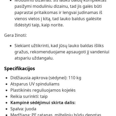
Modulinis dizainas: šis lauko baldų komplektas
pasižymi moduliniu dizainu, tad jis galės būti
paprastai pritaikomas ir lengvai judinamas iš
vienos vietos į kitą, tad lauko baldus galėsite
išdėstyti taip, kaip norite.
Gera žinoti:
Siekiant užtikrinti, kad jūsų lauko baldas išliks
gražus, rekomenduojame apsaugoti jį vandeniui
atspariu uždangalu.
Specifikacijos
Didžiausia apkrova (sėdynei): 110 kg
Atsparus UV spinduliams
Plastikinės reguliuojamos kojelės
Reikia surinkti: taip
Kampinė sėdėjimui skirta dalis:
Spalva: juoda
Medžiaga: PE ratanas, milteliniu būdu dengtas