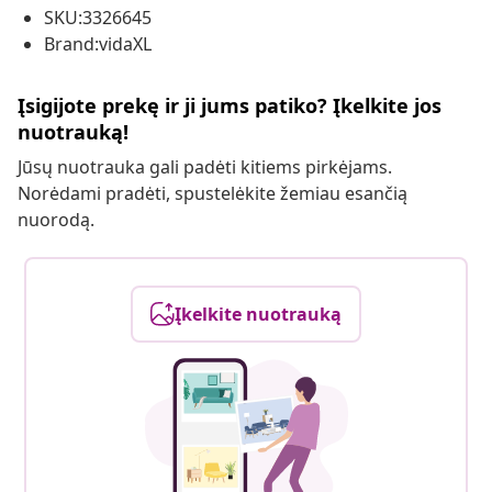
SKU:3326645
Brand:vidaXL
Įsigijote prekę ir ji jums patiko? Įkelkite jos
nuotrauką!
Jūsų nuotrauka gali padėti kitiems pirkėjams.
Norėdami pradėti, spustelėkite žemiau esančią
nuorodą.
Įkelkite nuotrauką