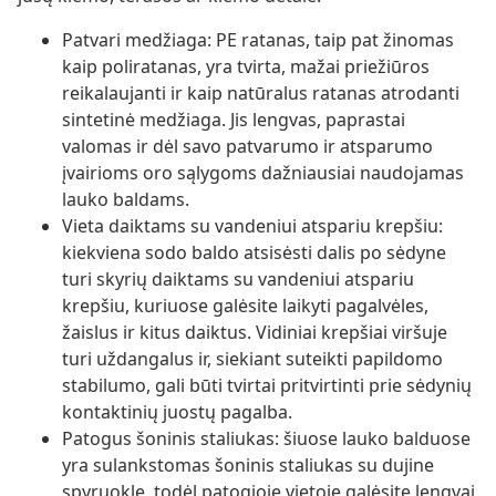
Patvari medžiaga: PE ratanas, taip pat žinomas
kaip poliratanas, yra tvirta, mažai priežiūros
reikalaujanti ir kaip natūralus ratanas atrodanti
sintetinė medžiaga. Jis lengvas, paprastai
valomas ir dėl savo patvarumo ir atsparumo
įvairioms oro sąlygoms dažniausiai naudojamas
lauko baldams.
Vieta daiktams su vandeniui atspariu krepšiu:
kiekviena sodo baldo atsisėsti dalis po sėdyne
turi skyrių daiktams su vandeniui atspariu
krepšiu, kuriuose galėsite laikyti pagalvėles,
žaislus ir kitus daiktus. Vidiniai krepšiai viršuje
turi uždangalus ir, siekiant suteikti papildomo
stabilumo, gali būti tvirtai pritvirtinti prie sėdynių
kontaktinių juostų pagalba.
Patogus šoninis staliukas: šiuose lauko balduose
yra sulankstomas šoninis staliukas su dujine
spyruokle, todėl patogioje vietoje galėsite lengvai