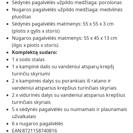
Sėdynės pagalvėlės užpildo medžiaga: porolonas
Nugaros pagalvėlės užpildo medžiaga: medvilnės
pluoštas
Sėdynės pagalvėlės matmenys: 55 x 55 x 3 cm
(plotis x gylis x storis)
Nugaros pagalvėlės matmenys: 55 x 45 x 13 cm
(ilgis x plotis x storis)
Komplektą sudaro:
1 x sodo stalas
1 x kampinė dalis su vandeniui atsparų krepšį
turinčiu skyriumi
2 x kampinės dalys su porankiais iš ratano ir
vandeniui atsparius krepšius turinčiais skyriais
2 x vidurinės dalys su vandeniui atsparius krepšius
turinčiais skyriais
5 x sėdynės pagalvėlės su nuimamais ir plaunamais
užvalkalais
6 x nugaros pagalvėlės
EAN:8721158740816