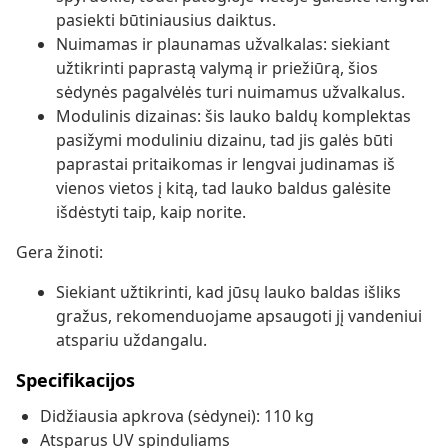
pasiekti būtiniausius daiktus.
Nuimamas ir plaunamas užvalkalas: siekiant
užtikrinti paprastą valymą ir priežiūrą, šios
sėdynės pagalvėlės turi nuimamus užvalkalus.
Modulinis dizainas: šis lauko baldų komplektas
pasižymi moduliniu dizainu, tad jis galės būti
paprastai pritaikomas ir lengvai judinamas iš
vienos vietos į kitą, tad lauko baldus galėsite
išdėstyti taip, kaip norite.
Gera žinoti:
Siekiant užtikrinti, kad jūsų lauko baldas išliks
gražus, rekomenduojame apsaugoti jį vandeniui
atspariu uždangalu.
Specifikacijos
Didžiausia apkrova (sėdynei): 110 kg
Atsparus UV spinduliams