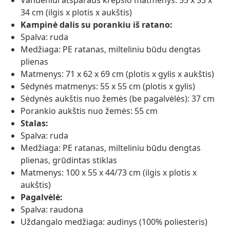
Vandeniui atsparaus krepšio matmenys: 55 x 53 x
34 cm (ilgis x plotis x aukštis)
Kampinė dalis su porankiu iš ratano:
Spalva: ruda
Medžiaga: PE ratanas, milteliniu būdu dengtas
plienas
Matmenys: 71 x 62 x 69 cm (plotis x gylis x aukštis)
Sėdynės matmenys: 55 x 55 cm (plotis x gylis)
Sėdynės aukštis nuo žemės (be pagalvėlės): 37 cm
Porankio aukštis nuo žemės: 55 cm
Stalas:
Spalva: ruda
Medžiaga: PE ratanas, milteliniu būdu dengtas
plienas, grūdintas stiklas
Matmenys: 100 x 55 x 44/73 cm (ilgis x plotis x
aukštis)
Pagalvėlė:
Spalva: raudona
Uždangalo medžiaga: audinys (100% poliesteris)