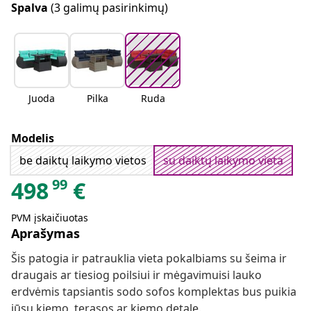
Spalva
(3 galimų pasirinkimų)
Juoda
Pilka
Ruda
Modelis
be daiktų laikymo vietos
su daiktų laikymo vieta
99
498
€
PVM įskaičiuotas
Aprašymas
Šis patogia ir patrauklia vieta pokalbiams su šeima ir
draugais ar tiesiog poilsiui ir mėgavimuisi lauko
erdvėmis tapsiantis sodo sofos komplektas bus puikia
jūsų kiemo, terasos ar kiemo detale.