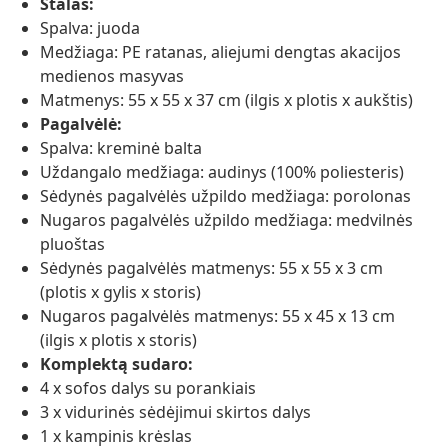
Stalas:
Spalva: juoda
Medžiaga: PE ratanas, aliejumi dengtas akacijos
medienos masyvas
Matmenys: 55 x 55 x 37 cm (ilgis x plotis x aukštis)
Pagalvėlė:
Spalva: kreminė balta
Uždangalo medžiaga: audinys (100% poliesteris)
Sėdynės pagalvėlės užpildo medžiaga: porolonas
Nugaros pagalvėlės užpildo medžiaga: medvilnės
pluoštas
Sėdynės pagalvėlės matmenys: 55 x 55 x 3 cm
(plotis x gylis x storis)
Nugaros pagalvėlės matmenys: 55 x 45 x 13 cm
(ilgis x plotis x storis)
Komplektą sudaro:
4 x sofos dalys su porankiais
3 x vidurinės sėdėjimui skirtos dalys
1 x kampinis krėslas