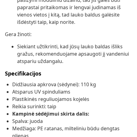
pasižymi moduliniu dizainu, tad jis galės būti
paprastai pritaikomas ir lengvai judinamas iš
vienos vietos į kitą, tad lauko baldus galėsite
išdėstyti taip, kaip norite.
Gera žinoti:
Siekiant užtikrinti, kad jūsų lauko baldas išliks
gražus, rekomenduojame apsaugoti jį vandeniui
atspariu uždangalu.
Specifikacijos
Didžiausia apkrova (sėdynei): 110 kg
Atsparus UV spinduliams
Plastikinės reguliuojamos kojelės
Reikia surinkti: taip
Kampinė sėdėjimui skirta dalis:
Spalva: juoda
Medžiaga: PE ratanas, milteliniu būdu dengtas
plienas