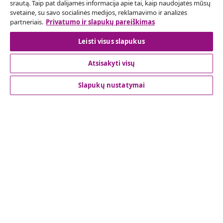
srautą. Taip pat dalijamės informacija apie tai, kaip naudojatės mūsų
Pateikite prašymą atsisakyti užsakymo.
svetaine, su savo socialinės medijos, reklamavimo ir analizės
partneriais.
Privatumo ir slapukų pareiškimas
Sutarties atsisakymas
Leisti visus slapukus
Atsisakyti visų
Klientų aptarnavimas
Slapukų nustatymai
Verslas
vidaXL
Atraskite daugiau