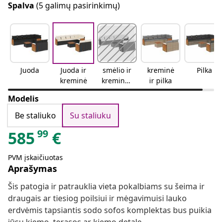
Spalva
(5 galimų pasirinkimų)
Juoda
Juoda ir
smėlio ir
kreminė
Pilka
kreminė
kreminės
ir pilka
spalvos
Modelis
Be staliuko
Su staliuku
99
585
€
PVM įskaičiuotas
Aprašymas
Šis patogia ir patrauklia vieta pokalbiams su šeima ir
draugais ar tiesiog poilsiui ir mėgavimuisi lauko
erdvėmis tapsiantis sodo sofos komplektas bus puikia