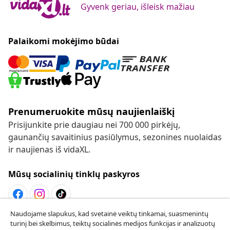
Gyvenk geriau, išleisk mažiau
Palaikomi mokėjimo būdai
Prenumeruokite mūsų naujienlaiškį
Prisijunkite prie daugiau nei 700 000 pirkėjų,
gaunančių savaitinius pasiūlymus, sezonines nuolaidas
ir naujienas iš vidaXL.
Mūsų socialinių tinklų paskyros
Naudojame slapukus, kad svetainė veiktų tinkamai, suasmenintų
Sutarties atsisakymas
turinį bei skelbimus, teiktų socialinės medijos funkcijas ir analizuotų