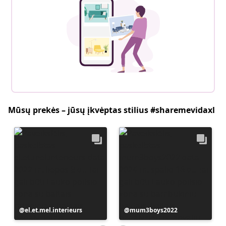
Mūsų prekės – jūsų įkvėptas stilius #sharemevidaxl
Įrašą
el.et.mel.interieurs
Įrašą
mum3boys2022
paskelbė
paskelbė