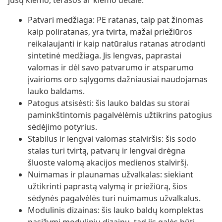
jūsų kiemo, terasos ar kiemo detale.
Patvari medžiaga: PE ratanas, taip pat žinomas
kaip poliratanas, yra tvirta, mažai priežiūros
reikalaujanti ir kaip natūralus ratanas atrodanti
sintetinė medžiaga. Jis lengvas, paprastai
valomas ir dėl savo patvarumo ir atsparumo
įvairioms oro sąlygoms dažniausiai naudojamas
lauko baldams.
Patogus atsisėsti: šis lauko baldas su storai
paminkštintomis pagalvėlėmis užtikrins patogius
sėdėjimo potyrius.
Stabilus ir lengvai valomas stalviršis: šis sodo
stalas turi tvirtą, patvarų ir lengvai drėgna
šluoste valomą akacijos medienos stalviršį.
Nuimamas ir plaunamas užvalkalas: siekiant
užtikrinti paprastą valymą ir priežiūrą, šios
sėdynės pagalvėlės turi nuimamus užvalkalus.
Modulinis dizainas: šis lauko baldų komplektas