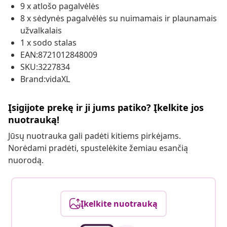
9 x atlošo pagalvėlės
8 x sėdynės pagalvėlės su nuimamais ir plaunamais
užvalkalais
1 x sodo stalas
EAN:8721012848009
SKU:3227834
Brand:vidaXL
Įsigijote prekę ir ji jums patiko? Įkelkite jos
nuotrauką!
Jūsų nuotrauka gali padėti kitiems pirkėjams.
Norėdami pradėti, spustelėkite žemiau esančią
nuorodą.
Įkelkite nuotrauką