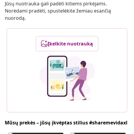
Jūsų nuotrauka gali padėti kitiems pirkėjams.
Norėdami pradėti, spustelėkite žemiau esančią
nuorodą.
Įkelkite nuotrauką
Mūsų prekės – jūsų įkvėptas stilius #sharemevidaxl