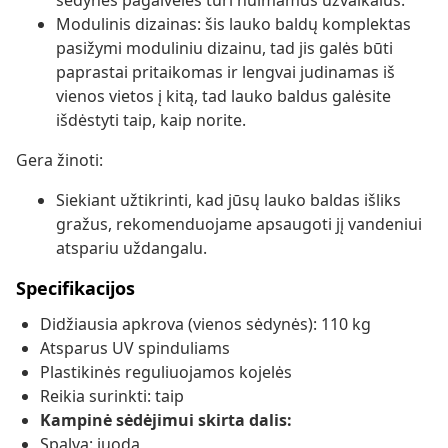
sėdynės pagalvėlės turi nuimamus užvalkalus.
Modulinis dizainas: šis lauko baldų komplektas
pasižymi moduliniu dizainu, tad jis galės būti
paprastai pritaikomas ir lengvai judinamas iš
vienos vietos į kitą, tad lauko baldus galėsite
išdėstyti taip, kaip norite.
Gera žinoti:
Siekiant užtikrinti, kad jūsų lauko baldas išliks
gražus, rekomenduojame apsaugoti jį vandeniui
atspariu uždangalu.
Specifikacijos
Didžiausia apkrova (vienos sėdynės): 110 kg
Atsparus UV spinduliams
Plastikinės reguliuojamos kojelės
Reikia surinkti: taip
Kampinė sėdėjimui skirta dalis:
Spalva: juoda