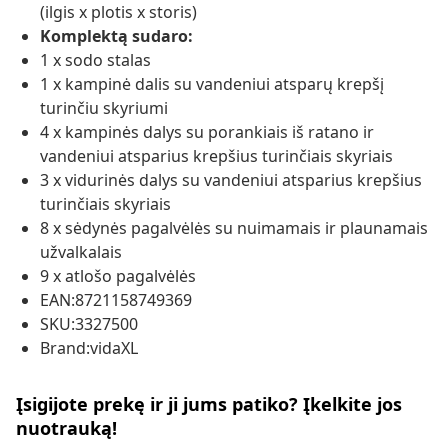
(ilgis x plotis x storis)
Komplektą sudaro:
1 x sodo stalas
1 x kampinė dalis su vandeniui atsparų krepšį
turinčiu skyriumi
4 x kampinės dalys su porankiais iš ratano ir
vandeniui atsparius krepšius turinčiais skyriais
3 x vidurinės dalys su vandeniui atsparius krepšius
turinčiais skyriais
8 x sėdynės pagalvėlės su nuimamais ir plaunamais
užvalkalais
9 x atlošo pagalvėlės
EAN:8721158749369
SKU:3327500
Brand:vidaXL
Įsigijote prekę ir ji jums patiko? Įkelkite jos
nuotrauką!