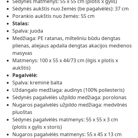
Sėdynės matmenys: 55 x 55 cm (plotis x gylis)
Sėdynės aukštis nuo žemės (be pagalvėlės): 37 cm
Porankio aukštis nuo žemės: 55 cm
Stalas:
Spalva: juoda
Medžiaga: PE ratanas, milteliniu būdu dengtas
plienas, aliejaus apdaila dengtas akacijos medienos
masyvas
Matmenys: 100 x 55 x 44/73 cm (ilgis x plotis x
aukštis)
Pagalvėlė:
Spalva: kreminė balta
Uždangalo medžiaga: audinys (100% poliesteris)
Sėdynės pagalvėlės užpildo medžiaga: porolonas
Nugaros pagalvėlės užpildo medžiaga: medvilnės
pluoštas
Sėdynės pagalvėlės matmenys: 55 x 55 x 3 cm
(plotis x gylis x storis)
Nugaros pagalvėlės matmenys: 55 x 45 x 13 cm