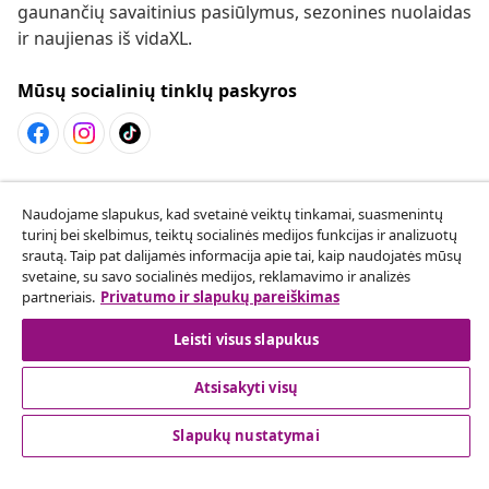
gaunančių savaitinius pasiūlymus, sezonines nuolaidas
ir naujienas iš vidaXL.
Mūsų socialinių tinklų paskyros
Sutarties atsisakymas
Naudojame slapukus, kad svetainė veiktų tinkamai, suasmenintų
Pateikite prašymą atsisakyti užsakymo.
turinį bei skelbimus, teiktų socialinės medijos funkcijas ir analizuotų
srautą. Taip pat dalijamės informacija apie tai, kaip naudojatės mūsų
svetaine, su savo socialinės medijos, reklamavimo ir analizės
Sutarties atsisakymas
partneriais.
Privatumo ir slapukų pareiškimas
Leisti visus slapukus
Klientų aptarnavimas
Atsisakyti visų
Slapukų nustatymai
Verslas