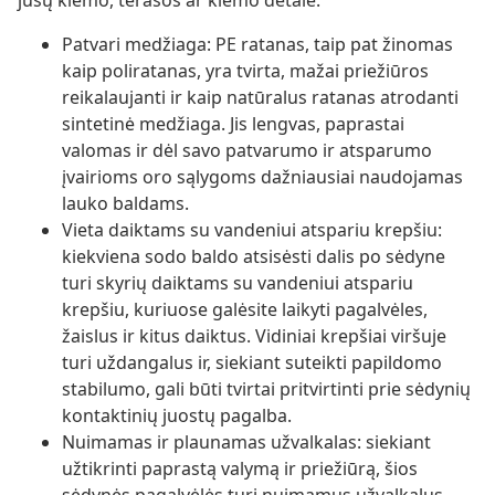
jūsų kiemo, terasos ar kiemo detale.
Patvari medžiaga: PE ratanas, taip pat žinomas
kaip poliratanas, yra tvirta, mažai priežiūros
reikalaujanti ir kaip natūralus ratanas atrodanti
sintetinė medžiaga. Jis lengvas, paprastai
valomas ir dėl savo patvarumo ir atsparumo
įvairioms oro sąlygoms dažniausiai naudojamas
lauko baldams.
Vieta daiktams su vandeniui atspariu krepšiu:
kiekviena sodo baldo atsisėsti dalis po sėdyne
turi skyrių daiktams su vandeniui atspariu
krepšiu, kuriuose galėsite laikyti pagalvėles,
žaislus ir kitus daiktus. Vidiniai krepšiai viršuje
turi uždangalus ir, siekiant suteikti papildomo
stabilumo, gali būti tvirtai pritvirtinti prie sėdynių
kontaktinių juostų pagalba.
Nuimamas ir plaunamas užvalkalas: siekiant
užtikrinti paprastą valymą ir priežiūrą, šios