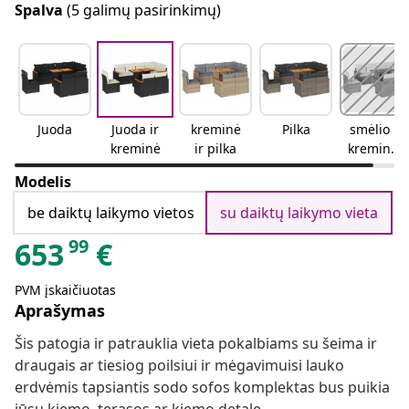
Spalva
(5 galimų pasirinkimų)
Juoda
Juoda ir
kreminė
Pilka
smėlio ir
kreminė
ir pilka
kreminės
spalvos
Modelis
be daiktų laikymo vietos
su daiktų laikymo vieta
99
653
€
PVM įskaičiuotas
Aprašymas
Šis patogia ir patrauklia vieta pokalbiams su šeima ir
draugais ar tiesiog poilsiui ir mėgavimuisi lauko
erdvėmis tapsiantis sodo sofos komplektas bus puikia