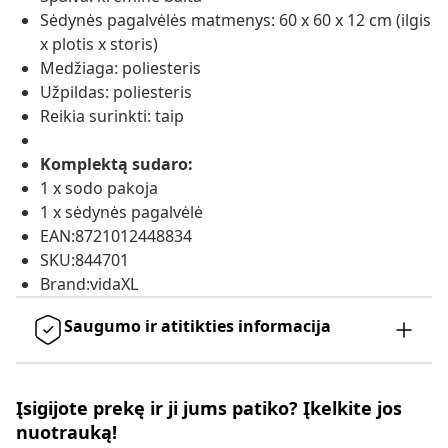
Sėdynės pagalvėlės matmenys: 60 x 60 x 12 cm (ilgis
x plotis x storis)
Medžiaga: poliesteris
Užpildas: poliesteris
Reikia surinkti: taip
Komplektą sudaro:
1 x sodo pakoja
1 x sėdynės pagalvėlė
EAN:8721012448834
SKU:844701
Brand:vidaXL
Saugumo ir atitikties informacija
Įsigijote prekę ir ji jums patiko? Įkelkite jos
nuotrauką!