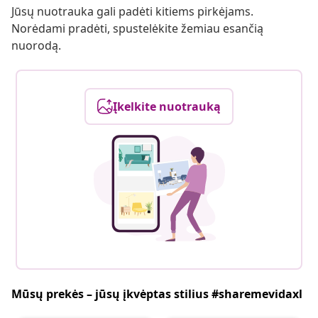
Jūsų nuotrauka gali padėti kitiems pirkėjams.
Norėdami pradėti, spustelėkite žemiau esančią
nuorodą.
Įkelkite nuotrauką
Mūsų prekės – jūsų įkvėptas stilius #sharemevidaxl