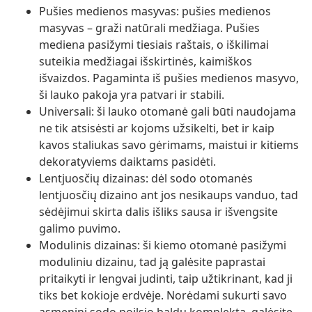
Pušies medienos masyvas: pušies medienos
masyvas – graži natūrali medžiaga. Pušies
mediena pasižymi tiesiais raštais, o iškilimai
suteikia medžiagai išskirtinės, kaimiškos
išvaizdos. Pagaminta iš pušies medienos masyvo,
ši lauko pakoja yra patvari ir stabili.
Universali: ši lauko otomanė gali būti naudojama
ne tik atsisėsti ar kojoms užsikelti, bet ir kaip
kavos staliukas savo gėrimams, maistui ir kitiems
dekoratyviems daiktams pasidėti.
Lentjuosčių dizainas: dėl sodo otomanės
lentjuosčių dizaino ant jos nesikaups vanduo, tad
sėdėjimui skirta dalis išliks sausa ir išvengsite
galimo puvimo.
Modulinis dizainas: ši kiemo otomanė pasižymi
moduliniu dizainu, tad ją galėsite paprastai
pritaikyti ir lengvai judinti, taip užtikrinant, kad ji
tiks bet kokioje erdvėje. Norėdami sukurti savo