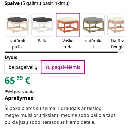
Spalva
(5 galimų pasirinkimų)
Natūrali
Balta
Vaško
Natūralia
Natūrali
pušis
ruda
i
Douglas
impregn
eglė
Dydis
uotas
be pagalvėlių
su pagalvėlėmis
99
65
€
PVM įskaičiuotas
Aprašymas
Ši pokalbiams su šeima ir draugais ar tiesiog
mėgavimuisi oru tiksianti medinė sodo pakoja taps
puikia jūsų sodo, terasos ar kiemo detale.