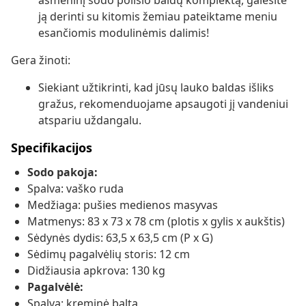
asmeninį sodo poilsio baldų komplektą, galėsite
ją derinti su kitomis žemiau pateiktame meniu
esančiomis modulinėmis dalimis!
Gera žinoti:
Siekiant užtikrinti, kad jūsų lauko baldas išliks
gražus, rekomenduojame apsaugoti jį vandeniui
atspariu uždangalu.
Specifikacijos
Sodo pakoja:
Spalva: vaško ruda
Medžiaga: pušies medienos masyvas
Matmenys: 83 x 73 x 78 cm (plotis x gylis x aukštis)
Sėdynės dydis: 63,5 x 63,5 cm (P x G)
Sėdimų pagalvėlių storis: 12 cm
Didžiausia apkrova: 130 kg
Pagalvėlė:
Spalva: kreminė balta