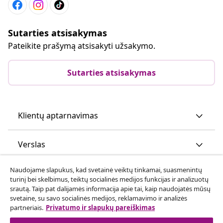
Sutarties atsisakymas
Pateikite prašymą atsisakyti užsakymo.
Sutarties atsisakymas
Klientų aptarnavimas
Verslas
Naudojame slapukus, kad svetainė veiktų tinkamai, suasmenintų
vidaXL
turinį bei skelbimus, teiktų socialinės medijos funkcijas ir analizuotų
srautą. Taip pat dalijamės informacija apie tai, kaip naudojatės mūsų
svetaine, su savo socialinės medijos, reklamavimo ir analizės
Atraskite daugiau
partneriais.
Privatumo ir slapukų pareiškimas