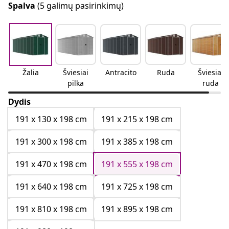
Spalva
(5 galimų pasirinkimų)
Žalia
Šviesiai
Antracito
Ruda
Šviesiai
pilka
ruda
Dydis
191 x 130 x 198 cm
191 x 215 x 198 cm
191 x 300 x 198 cm
191 x 385 x 198 cm
191 x 470 x 198 cm
191 x 555 x 198 cm
191 x 640 x 198 cm
191 x 725 x 198 cm
191 x 810 x 198 cm
191 x 895 x 198 cm