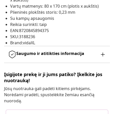
x aukštis)
Vartų matmenys: 80 x 170 cm (plotis x aukštis)
Plieninės plokštės storis: 0,23 mm
Su kampų apsaugomis
Reikia surinkti: taip
EAN:8720845894375
SKU:3188236
Brand:vidaXL
Saugumo ir atitikties informacija
Įsigijote prekę ir ji jums patiko? Įkelkite jos
nuotrauką!
Jūsų nuotrauka gali padėti kitiems pirkėjams.
Norėdami pradėti, spustelėkite žemiau esančią
nuorodą.