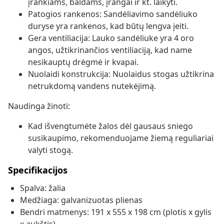
įrankiams, baldams, įrangai ir kt. laikyti.
Patogios rankenos: Sandėliavimo sandėliuko
duryse yra rankenos, kad būtų lengva įeiti.
Gera ventiliacija: Lauko sandėliuke yra 4 oro
angos, užtikrinančios ventiliaciją, kad name
nesikauptų drėgmė ir kvapai.
Nuolaidi konstrukcija: Nuolaidus stogas užtikrina
netrukdomą vandens nutekėjimą.
Naudinga žinoti:
Kad išvengtumėte žalos dėl gausaus sniego
susikaupimo, rekomenduojame žiemą reguliariai
valyti stogą.
Specifikacijos
Spalva: žalia
Medžiaga: galvanizuotas plienas
Bendri matmenys: 191 x 555 x 198 cm (plotis x gylis