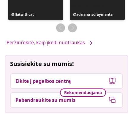
Įrašą
flatwithcat
Įrašą
adriana_sofaymanta
paskelbė
paskelbė
Peržiūrėkite, kaip įkelti nuotraukas
Susisiekite su mumis!
Eikite į pagalbos centrą
Rekomenduojama
Pabendraukite su mumis