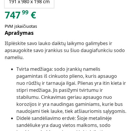
191 x 980 x 198 cm
99
747
€
PVM įskaičiuotas
Aprašymas
Išplėskite savo lauko daiktų laikymo galimybes ir
apsaugokite savo įrankius su šiuo daugiafunkciu sodo
nameliu.
Tvirta medžiaga: sodo įrankių namelis
pagamintas iš cinkuoto plieno, kuris apsaugo
nuo rūdžių ir tarnauja ilgai. Plienas yra itin kieta ir
stipri medžiaga. Jis pasižymi tvirtumu ir
stabilumu. Cinkavimas geriau apsaugo nuo
korozijos ir yra naudingas gaminiams, kurie bus
naudojami tiek lauke, tiek atšiauriomis sąlygomis.
Didelė sandėliavimo erdvė: Šioje metalinėje
sandėliuke yra daug vietos malkoms, sodo