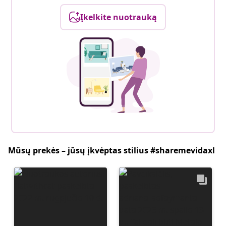
Įkelkite nuotrauką
Mūsų prekės – jūsų įkvėptas stilius #sharemevidaxl