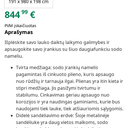
191 x 980 x 198 cm
99
844
€
PVM įskaičiuotas
Aprašymas
Išplėskite savo lauko daiktų laikymo galimybes ir
apsaugokite savo įrankius su šiuo daugiafunkciu sodo
nameliu.
Tvirta medžiaga: sodo įrankių namelis
pagamintas iš cinkuoto plieno, kuris apsaugo
nuo rūdžių ir tarnauja ilgai. Plienas yra itin kieta ir
stipri medžiaga. Jis pasižymi tvirtumu ir
stabilumu. Cinkavimas geriau apsaugo nuo
korozijos ir yra naudingas gaminiams, kurie bus
naudojami tiek lauke, tiek atšiauriomis sąlygomis.
Didelė sandėliavimo erdvė: Šioje metalinėje
sandėliuke yra daug vietos malkoms, sodo