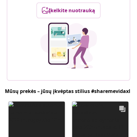
Įkelkite nuotrauką
Mūsų prekės – jūsų įkvėptas stilius #sharemevidaxl