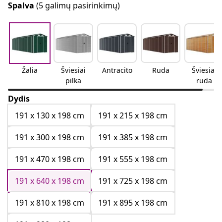
Spalva
(5 galimų pasirinkimų)
Žalia
Šviesiai
Antracito
Ruda
Šviesiai
pilka
ruda
Dydis
191 x 130 x 198 cm
191 x 215 x 198 cm
191 x 300 x 198 cm
191 x 385 x 198 cm
191 x 470 x 198 cm
191 x 555 x 198 cm
191 x 640 x 198 cm
191 x 725 x 198 cm
191 x 810 x 198 cm
191 x 895 x 198 cm