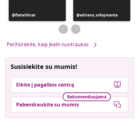
Įrašą
flatwithcat
Įrašą
adriana_sofaymanta
paskelbė
paskelbė
Peržiūrėkite, kaip įkelti nuotraukas
Susisiekite su mumis!
Eikite į pagalbos centrą
Rekomenduojama
Pabendraukite su mumis