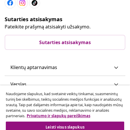
Sutarties atsisakymas
Pateikite prašymą atsisakyti užsakymo.
Sutarties atsisakymas
Klientų aptarnavimas
Verslas
Naudojame slapukus, kad svetainė veiktų tinkamai, suasmenintų
turinį bei skelbimus, teiktų socialinės medijos funkcijas ir analizuotų
vidaXL
srautą. Taip pat dalijamės informacija apie tai, kaip naudojatės mūsų
svetaine, su savo socialinės medijos, reklamavimo ir analizės
partneriais.
Privatumo ir slapukų pareiškimas
Atraskite daugiau
Leisti visus slapukus