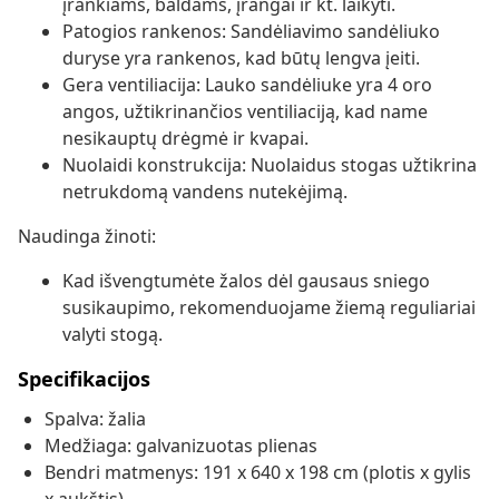
įrankiams, baldams, įrangai ir kt. laikyti.
Patogios rankenos: Sandėliavimo sandėliuko
duryse yra rankenos, kad būtų lengva įeiti.
Gera ventiliacija: Lauko sandėliuke yra 4 oro
angos, užtikrinančios ventiliaciją, kad name
nesikauptų drėgmė ir kvapai.
Nuolaidi konstrukcija: Nuolaidus stogas užtikrina
netrukdomą vandens nutekėjimą.
Naudinga žinoti:
Kad išvengtumėte žalos dėl gausaus sniego
susikaupimo, rekomenduojame žiemą reguliariai
valyti stogą.
Specifikacijos
Spalva: žalia
Medžiaga: galvanizuotas plienas
Bendri matmenys: 191 x 640 x 198 cm (plotis x gylis