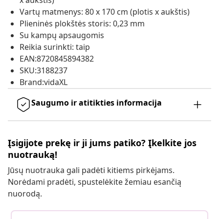
x aukštis)
Vartų matmenys: 80 x 170 cm (plotis x aukštis)
Plieninės plokštės storis: 0,23 mm
Su kampų apsaugomis
Reikia surinkti: taip
EAN:8720845894382
SKU:3188237
Brand:vidaXL
Saugumo ir atitikties informacija
Įsigijote prekę ir ji jums patiko? Įkelkite jos
nuotrauką!
Jūsų nuotrauka gali padėti kitiems pirkėjams.
Norėdami pradėti, spustelėkite žemiau esančią
nuorodą.