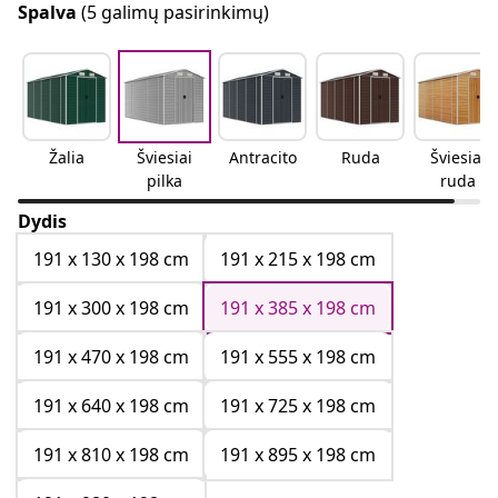
Spalva
(5 galimų pasirinkimų)
Žalia
Šviesiai
Antracito
Ruda
Šviesiai
pilka
ruda
Dydis
191 x 130 x 198 cm
191 x 215 x 198 cm
191 x 300 x 198 cm
191 x 385 x 198 cm
191 x 470 x 198 cm
191 x 555 x 198 cm
191 x 640 x 198 cm
191 x 725 x 198 cm
191 x 810 x 198 cm
191 x 895 x 198 cm