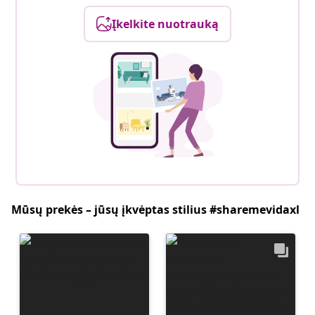
Įkelkite nuotrauką
Mūsų prekės – jūsų įkvėptas stilius #sharemevidaxl