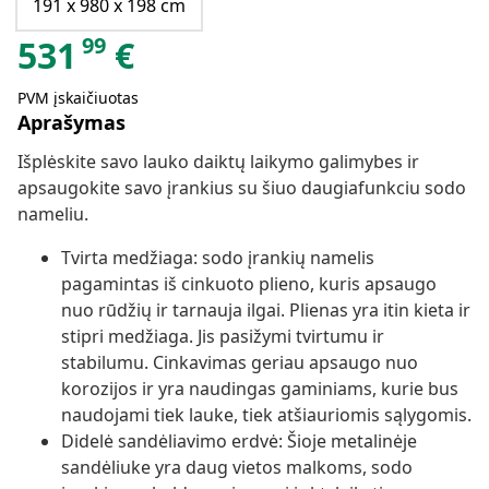
191 x 980 x 198 cm
99
531
€
PVM įskaičiuotas
Aprašymas
Išplėskite savo lauko daiktų laikymo galimybes ir
apsaugokite savo įrankius su šiuo daugiafunkciu sodo
nameliu.
Tvirta medžiaga: sodo įrankių namelis
pagamintas iš cinkuoto plieno, kuris apsaugo
nuo rūdžių ir tarnauja ilgai. Plienas yra itin kieta ir
stipri medžiaga. Jis pasižymi tvirtumu ir
stabilumu. Cinkavimas geriau apsaugo nuo
korozijos ir yra naudingas gaminiams, kurie bus
naudojami tiek lauke, tiek atšiauriomis sąlygomis.
Didelė sandėliavimo erdvė: Šioje metalinėje
sandėliuke yra daug vietos malkoms, sodo