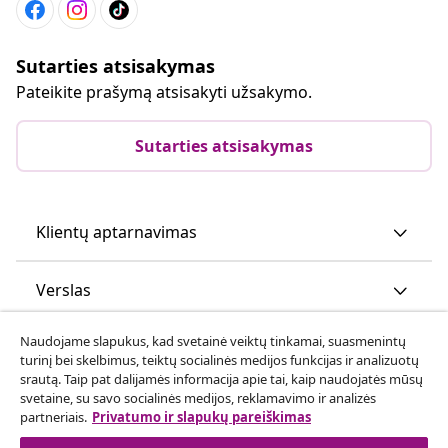
Sutarties atsisakymas
Pateikite prašymą atsisakyti užsakymo.
Sutarties atsisakymas
Klientų aptarnavimas
Verslas
Naudojame slapukus, kad svetainė veiktų tinkamai, suasmenintų
vidaXL
turinį bei skelbimus, teiktų socialinės medijos funkcijas ir analizuotų
srautą. Taip pat dalijamės informacija apie tai, kaip naudojatės mūsų
svetaine, su savo socialinės medijos, reklamavimo ir analizės
Atraskite daugiau
partneriais.
Privatumo ir slapukų pareiškimas