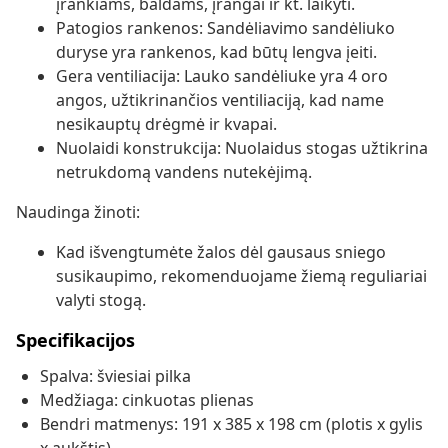
įrankiams, baldams, įrangai ir kt. laikyti.
Patogios rankenos: Sandėliavimo sandėliuko
duryse yra rankenos, kad būtų lengva įeiti.
Gera ventiliacija: Lauko sandėliuke yra 4 oro
angos, užtikrinančios ventiliaciją, kad name
nesikauptų drėgmė ir kvapai.
Nuolaidi konstrukcija: Nuolaidus stogas užtikrina
netrukdomą vandens nutekėjimą.
Naudinga žinoti:
Kad išvengtumėte žalos dėl gausaus sniego
susikaupimo, rekomenduojame žiemą reguliariai
valyti stogą.
Specifikacijos
Spalva: šviesiai pilka
Medžiaga: cinkuotas plienas
Bendri matmenys: 191 x 385 x 198 cm (plotis x gylis