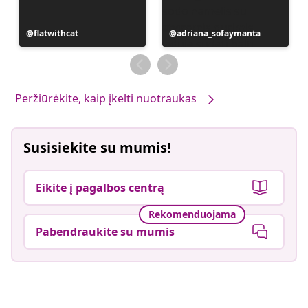
Įrašą
flatwithcat
Įrašą
adriana_sofaymanta
paskelbė
paskelbė
Peržiūrėkite, kaip įkelti nuotraukas
Susisiekite su mumis!
Eikite į pagalbos centrą
Rekomenduojama
Pabendraukite su mumis