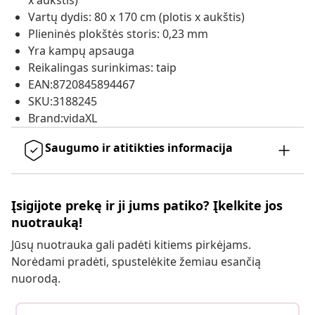
x aukštis)
Vartų dydis: 80 x 170 cm (plotis x aukštis)
Plieninės plokštės storis: 0,23 mm
Yra kampų apsauga
Reikalingas surinkimas: taip
EAN:8720845894467
SKU:3188245
Brand:vidaXL
Saugumo ir atitikties informacija
Įsigijote prekę ir ji jums patiko? Įkelkite jos
nuotrauką!
Jūsų nuotrauka gali padėti kitiems pirkėjams.
Norėdami pradėti, spustelėkite žemiau esančią
nuorodą.