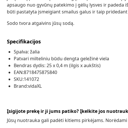
apsaugo nuo gyvūnų patekimo į gėlių lysves ir padeda išv
būti pastatyta įsmeigiant smailus galus ir taip prideda
Sodo tvora atgaivins jūsų sodą.
Specifikacijos
Spalva: žalia
Patvari milteliniu būdu dengta geležinė viela
Bendras dydis: 25 x 0,4 m (ilgis x aukštis)
EAN:8718475875840
SKU:141072
Brand:vidaXL
Įsigijote prekę ir ji jums patiko? Įkelkite jos nuotrau
Jūsų nuotrauka gali padėti kitiems pirkėjams. Norėdami