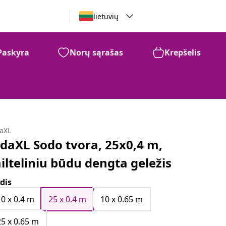
lietuvių
Paskyra
Norų sąrašas
Krepšelis
daXL
idaXL Sodo tvora, 25x0,4 m,
ilteliniu būdu dengta geležis
dis
10 x 0.4 m
25 x 0.4 m
10 x 0.65 m
25 x 0.65 m