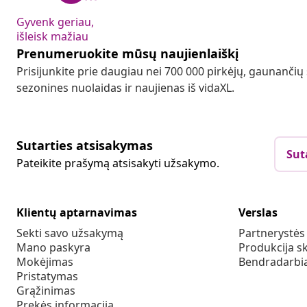
Gyvenk geriau,
išleisk mažiau
Prenumeruokite mūsų naujienlaiškį
Prisijunkite prie daugiau nei 700 000 pirkėjų, gaunančių
sezonines nuolaidas ir naujienas iš vidaXL.
Sutarties atsisakymas
Sut
Pateikite prašymą atsisakyti užsakymo.
Klientų aptarnavimas
Verslas
Sekti savo užsakymą
Partnerystė
Mano paskyra
Produkcija sk
Mokėjimas
Bendradarbia
Pristatymas
Grąžinimas
Prekės informacija