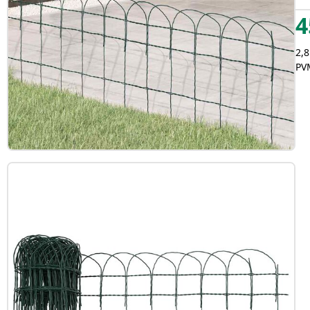
4
2,8
PVM