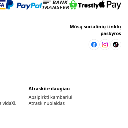
Mūsų socialinių tinklų
paskyros
Atraskite daugiau
Apsipirkti kambariui
s vidaXL
Atrask nuolaidas