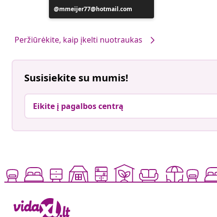
Įrašą
mmeijer77@hotmail.com
paskelbė
Peržiūrėkite, kaip įkelti nuotraukas
Susisiekite su mumis!
Eikite į pagalbos centrą