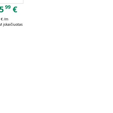
99
5
€
 € /m
 įskaičiuotas