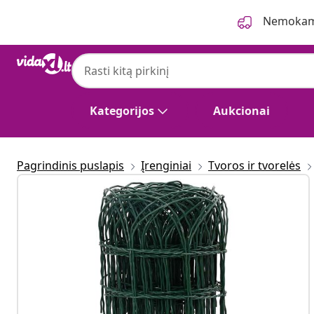
Ankstesnis
Kitas
Nemokama
Kategorijos
Aukcionai
Pagrindinis puslapis
Įrenginiai
Tvoros ir tvorelės