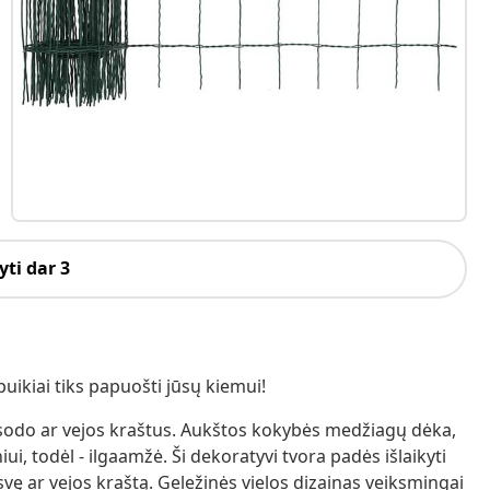
ti dar 3
puikiai tiks papuošti jūsų kiemui!
ų sodo ar vejos kraštus. Aukštos kokybės medžiagų dėka,
i, todėl - ilgaamžė. Ši dekoratyvi tvora padės išlaikyti
svę ar vejos kraštą. Geležinės vielos dizainas veiksmingai