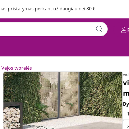
s pristatymas perkant už daugiau nei 80 €
Vejos tvorelės
vi
v
m
Dy