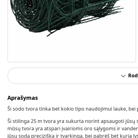
Rody
Aprašymas
Ši sodo tvora tinka bet kokio tipo naudojimui lauke, bei 
Ši stilinga 25 m tvora yra sukurta norint apsaugoti jūs
mūsų tvora yra atspari įvairioms oro sąlygoms ir vandeniu
jūsų sodą precizišką ir tvarkingą, bei pabrėš bet kurią ly