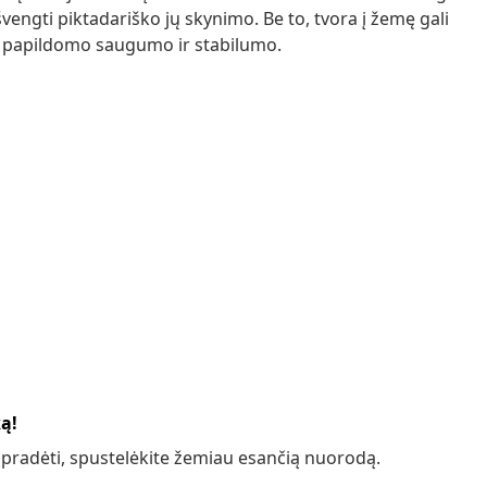
engti piktadariško jų skynimo. Be to, tvora į žemę gali
nt papildomo saugumo ir stabilumo.
ką!
 pradėti, spustelėkite žemiau esančią nuorodą.