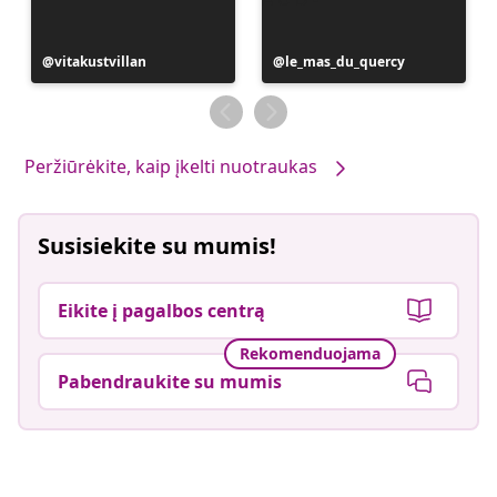
Įrašą
vitakustvillan
Įrašą
le_mas_du_quercy
paskelbė
paskelbė
Peržiūrėkite, kaip įkelti nuotraukas
Susisiekite su mumis!
Eikite į pagalbos centrą
Rekomenduojama
Pabendraukite su mumis