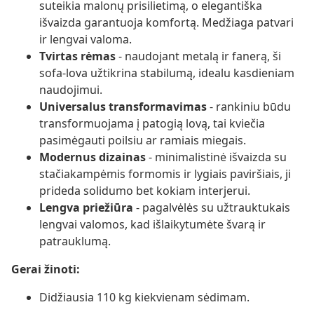
suteikia malonų prisilietimą, o elegantiška
išvaizda garantuoja komfortą. Medžiaga patvari
ir lengvai valoma.
Tvirtas rėmas
- naudojant metalą ir fanerą, ši
sofa-lova užtikrina stabilumą, idealu kasdieniam
naudojimui.
Universalus transformavimas
- rankiniu būdu
transformuojama į patogią lovą, tai kviečia
pasimėgauti poilsiu ar ramiais miegais.
Modernus dizainas
- minimalistinė išvaizda su
stačiakampėmis formomis ir lygiais paviršiais, ji
prideda solidumo bet kokiam interjerui.
Lengva priežiūra
- pagalvėlės su užtrauktukais
lengvai valomos, kad išlaikytumėte švarą ir
patrauklumą.
Gerai žinoti:
Didžiausia 110 kg kiekvienam sėdimam.