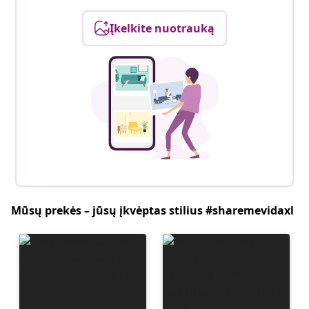
Įkelkite nuotrauką
Mūsų prekės – jūsų įkvėptas stilius #sharemevidaxl