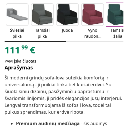
Šviesiai
Tamsiai
Juoda
Vyno
Tamsiai
pilka
pilka
raudonu
žalia
mo
99
111
€
PVM įskaičiuotas
Aprašymas
Ši moderni grindų sofa-lova suteikia komfortą ir
universalumą - ji puikiai tinka bet kuriai erdvei. Su
šiuolaikiniu dizainu, pasižyminčiu paprastumu ir
švariomis linijomis, ji pridės elegancijos jūsų interjerui.
Lengvai transformuojama iš sofos į lovą, todėl tai
puikus sprendimas, kur erdvė ribota.
Premium audinių medžiaga
- šis audinys