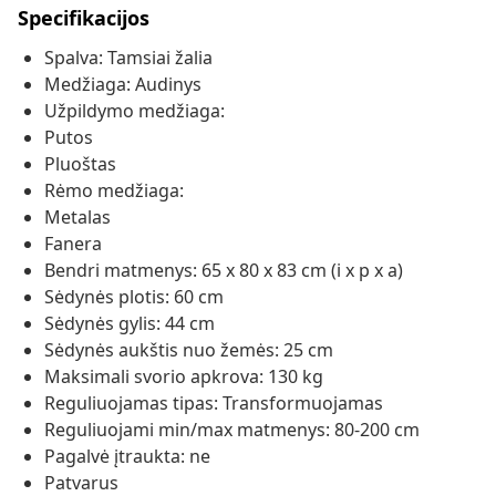
Specifikacijos
Spalva: Tamsiai žalia
Medžiaga: Audinys
Užpildymo medžiaga:
Putos
Pluoštas
Rėmo medžiaga:
Metalas
Fanera
Bendri matmenys: 65 x 80 x 83 cm (i x p x a)
Sėdynės plotis: 60 cm
Sėdynės gylis: 44 cm
Sėdynės aukštis nuo žemės: 25 cm
Maksimali svorio apkrova: 130 kg
Reguliuojamas tipas: Transformuojamas
Reguliuojami min/max matmenys: 80-200 cm
Pagalvė įtraukta: ne
Patvarus