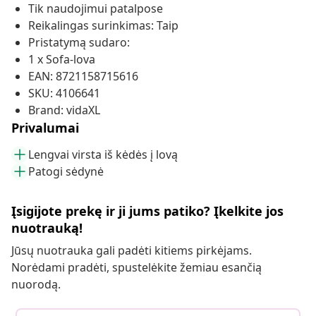
Tik naudojimui patalpose
Reikalingas surinkimas: Taip
Pristatymą sudaro:
1 x Sofa-lova
EAN: 8721158715616
SKU: 4106641
Brand: vidaXL
Privalumai
Lengvai virsta iš kėdės į lovą
Patogi sėdynė
Įsigijote prekę ir ji jums patiko? Įkelkite jos
nuotrauką!
Jūsų nuotrauka gali padėti kitiems pirkėjams.
Norėdami pradėti, spustelėkite žemiau esančią
nuorodą.