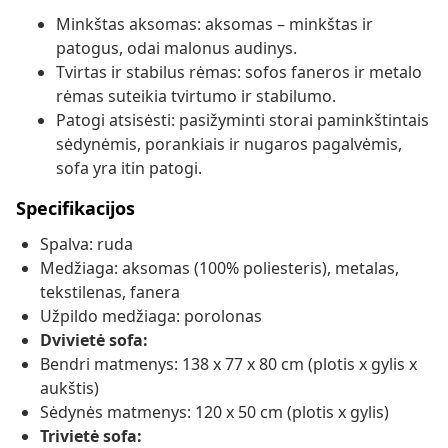
Minkštas aksomas: aksomas – minkštas ir
patogus, odai malonus audinys.
Tvirtas ir stabilus rėmas: sofos faneros ir metalo
rėmas suteikia tvirtumo ir stabilumo.
Patogi atsisėsti: pasižyminti storai paminkštintais
sėdynėmis, porankiais ir nugaros pagalvėmis,
sofa yra itin patogi.
Specifikacijos
Spalva: ruda
Medžiaga: aksomas (100% poliesteris), metalas,
tekstilenas, fanera
Užpildo medžiaga: porolonas
Dvivietė sofa:
Bendri matmenys: 138 x 77 x 80 cm (plotis x gylis x
aukštis)
Sėdynės matmenys: 120 x 50 cm (plotis x gylis)
Trivietė sofa: