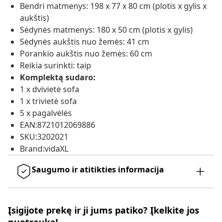
Bendri matmenys: 198 x 77 x 80 cm (plotis x gylis x
aukštis)
Sėdynės matmenys: 180 x 50 cm (plotis x gylis)
Sėdynės aukštis nuo žemės: 41 cm
Porankio aukštis nuo žemės: 60 cm
Reikia surinkti: taip
Komplektą sudaro:
1 x dvivietė sofa
1 x trivietė sofa
5 x pagalvėlės
EAN:8721012069886
SKU:3202021
Brand:vidaXL
Saugumo ir atitikties informacija
Įsigijote prekę ir ji jums patiko? Įkelkite jos