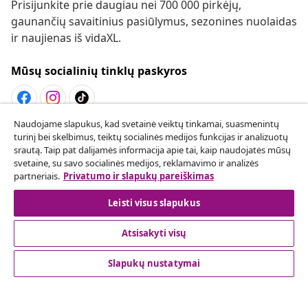
Prisijunkite prie daugiau nei 700 000 pirkėjų,
gaunančių savaitinius pasiūlymus, sezonines nuolaidas
ir naujienas iš vidaXL.
Mūsų socialinių tinklų paskyros
Naudojame slapukus, kad svetainė veiktų tinkamai, suasmenintų
Sutarties atsisakymas
turinį bei skelbimus, teiktų socialinės medijos funkcijas ir analizuotų
srautą. Taip pat dalijamės informacija apie tai, kaip naudojatės mūsų
Pateikite prašymą atsisakyti užsakymo.
svetaine, su savo socialinės medijos, reklamavimo ir analizės
partneriais.
Privatumo ir slapukų pareiškimas
Sutarties atsisakymas
Leisti visus slapukus
Atsisakyti visų
Klientų aptarnavimas
Slapukų nustatymai
Verslas