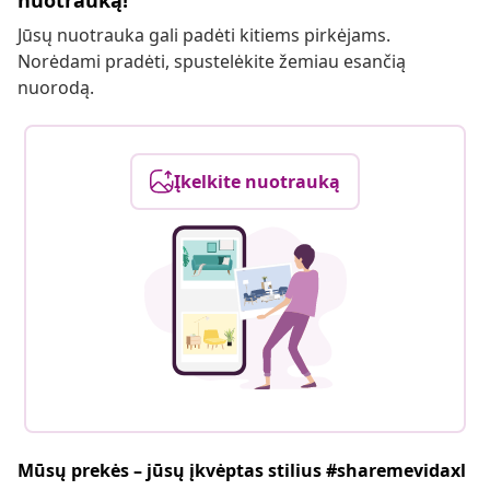
nuotrauką!
Jūsų nuotrauka gali padėti kitiems pirkėjams.
Norėdami pradėti, spustelėkite žemiau esančią
nuorodą.
Įkelkite nuotrauką
Mūsų prekės – jūsų įkvėptas stilius #sharemevidaxl