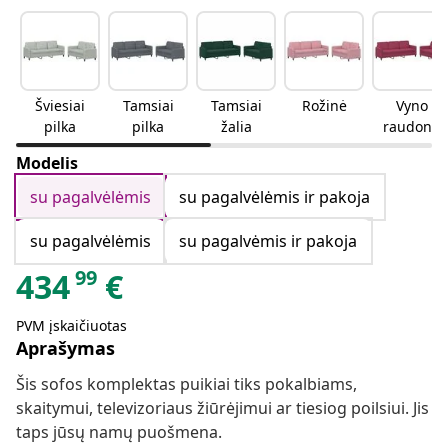
Šviesiai
Tamsiai
Tamsiai
Rožinė
Vyno
pilka
pilka
žalia
raudonu
mo
Modelis
su pagalvėlėmis
su pagalvėlėmis ir pakoja
su pagalvėlėmis
su pagalvėmis ir pakoja
99
434
€
PVM įskaičiuotas
Aprašymas
Šis sofos komplektas puikiai tiks pokalbiams,
skaitymui, televizoriaus žiūrėjimui ar tiesiog poilsiui. Jis
taps jūsų namų puošmena.