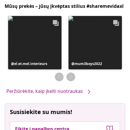
Mūsų prekės – jūsų įkvėptas stilius #sharemevidaxl
Įrašą
el.et.mel.interieurs
Įrašą
mum3boys2022
paskelbė
paskelbė
Peržiūrėkite, kaip įkelti nuotraukas
Susisiekite su mumis!
Eikite į pagalbos centrą