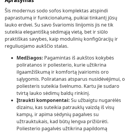
Aprašymas
Šis modernus sodo sofos komplektas atspindi
paprastumą ir funkcionalumą, puikiai tinkantį jūsų
lauko erdvei. Su savo švariomis linijomis jis ne tik
suteikia elegantišką sėdimąją vietą, bet ir siūlo
praktiškas savybes, kaip modulinių konfigūracijų ir
reguliuojamo aukščio stalas.
Medžiagos:
Pagamintas iš aukštos kokybės
poliratanos ir poliesterio, kurie užtikrina
ilgaamžiškumą ir komfortą įvairiomis oro
sąlygomis. Poliratanas atsparus nusidėvėjimui, o
poliesteris suteikia švelnumo. Kartu jie sudaro
tvirtą lauko sėdimų baldų rinkinį.
Įtraukti komponentai:
Su užbaigtu nugarėlės
dizainu, kas suteikia patrauklų vaizdą iš visų
kampų, ir apima sėdynių pagalves su
užtrauktukais, kad būtų lengva prižiūrėti.
Poliesterio pagalvės užtikrina papildomą