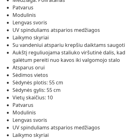
Medžiaga: Poliratanas
Patvarus
Modulinis
Lengvas svoris
UV spinduliams atsparios medžiagos
Laikymo skyriai
Su vandeniui atspariu krepšiu daiktams saugoti
Aukštį reguliuojama staliuko viršutinė dalis, kad
galėtum pereiti nuo kavos iki valgomojo stalo
Atsparus orui
Sėdimos vietos
Sėdynės plotis: 55 cm
Sėdynės gylis: 55 cm
Vietų skaičius: 10
Patvarus
Modulinis
Lengvas svoris
UV spinduliams atsparios medžiagos
Laikymo skyriai