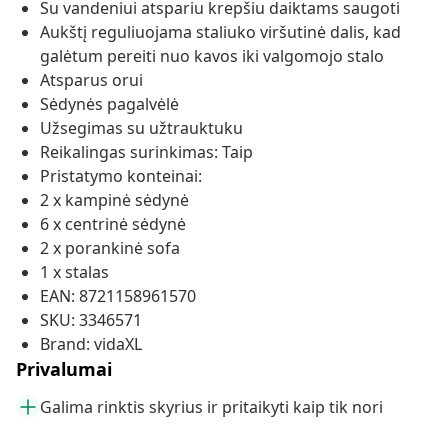
Su vandeniui atspariu krepšiu daiktams saugoti
Aukštį reguliuojama staliuko viršutinė dalis, kad
galėtum pereiti nuo kavos iki valgomojo stalo
Atsparus orui
Sėdynės pagalvėlė
Užsegimas su užtrauktuku
Reikalingas surinkimas: Taip
Pristatymo konteinai:
2 x kampinė sėdynė
6 x centrinė sėdynė
2 x porankinė sofa
1 x stalas
EAN: 8721158961570
SKU: 3346571
Brand: vidaXL
Privalumai
Galima rinktis skyrius ir pritaikyti kaip tik nori