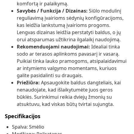
komfortą ir palaikymą.
Savybės / Funkcija / Dizainas:
Siūlo modulinį
reguliavimą įvairioms sėdynių konfigūracijoms,
kas leidžia lankstumą įvairioms progoms.
Lengvas dizainas leidžia perstatyti baldus, o jų
orui atsparumas užtikrina ilgalaikį naudojimą.
Rekomenduojami naudojimai:
Idealiai tinka
sodo ar terasos aplinkoms pavasarį ir vasarą.
Puikiai tinka lauko pramogoms, atsipalaidavimui
ar intymiems valgymo momentams, kuriuos
galite pasidalinti su draugais.
Priežiūra:
Apsaugokite baldus dangteliais, kai
nenaudojate, kad išlaikytumėte juos geros
būklės. Surinkimui reikia dviejų žmonių su
atsuktuvu, kad viskas būtų tvirtai sujungta.
Specifikacijos
Spalva: Smėlio