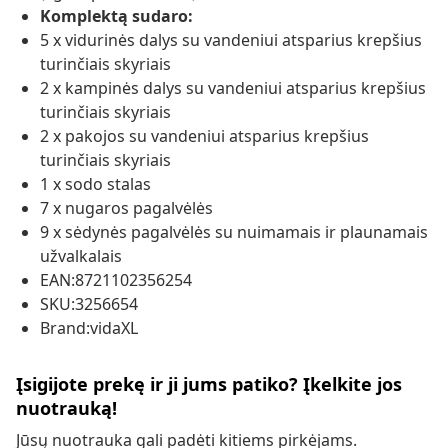
Komplektą sudaro:
5 x vidurinės dalys su vandeniui atsparius krepšius
turinčiais skyriais
2 x kampinės dalys su vandeniui atsparius krepšius
turinčiais skyriais
2 x pakojos su vandeniui atsparius krepšius
turinčiais skyriais
1 x sodo stalas
7 x nugaros pagalvėlės
9 x sėdynės pagalvėlės su nuimamais ir plaunamais
užvalkalais
EAN:8721102356254
SKU:3256654
Brand:vidaXL
Įsigijote prekę ir ji jums patiko? Įkelkite jos
nuotrauką!
Jūsų nuotrauka gali padėti kitiems pirkėjams.