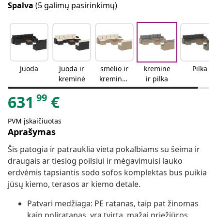
Spalva
(5 galimų pasirinkimų)
Juoda
Juoda ir
smėlio ir
kreminė
Pilka
kreminė
kreminės
ir pilka
spalvos
99
631
€
PVM įskaičiuotas
Aprašymas
Šis patogia ir patrauklia vieta pokalbiams su šeima ir
draugais ar tiesiog poilsiui ir mėgavimuisi lauko
erdvėmis tapsiantis sodo sofos komplektas bus puikia
jūsų kiemo, terasos ar kiemo detale.
Patvari medžiaga: PE ratanas, taip pat žinomas
kaip poliratanas, yra tvirta, mažai priežiūros