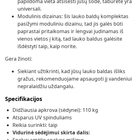
papildoma vieta atsisėsti jūsų sode, taburetė yra
universali.
Modulinis dizainas: šis lauko baldų komplektas
pasižymi moduliniu dizainu, tad jis galės būti
paprastai pritaikomas ir lengvai judinamas iš
vienos vietos į kitą, tad lauko baldus galėsite
išdėstyti taip, kaip norite.
Gera žinoti:
Siekiant užtikrinti, kad jūsų lauko baldas išliks
gražus, rekomenduojame apsaugoti jį vandeniui
nepralaidžiu uždangalu.
Specifikacijos
Didžiausia apkrova (sėdynei): 110 kg
Atsparus UV spinduliams
Reikia surinkti: taip
Vidurinė sėdėjimui skirta dalis: