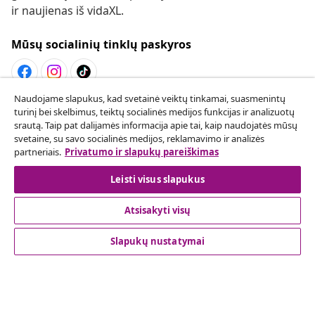
ir naujienas iš vidaXL.
Mūsų socialinių tinklų paskyros
Naudojame slapukus, kad svetainė veiktų tinkamai, suasmenintų
Sutarties atsisakymas
turinį bei skelbimus, teiktų socialinės medijos funkcijas ir analizuotų
srautą. Taip pat dalijamės informacija apie tai, kaip naudojatės mūsų
Pateikite prašymą atsisakyti užsakymo.
svetaine, su savo socialinės medijos, reklamavimo ir analizės
partneriais.
Privatumo ir slapukų pareiškimas
Sutarties atsisakymas
Leisti visus slapukus
Atsisakyti visų
Klientų aptarnavimas
Slapukų nustatymai
Verslas
vidaXL