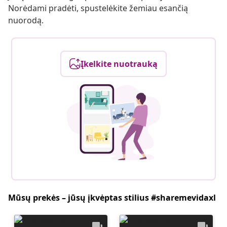
Norėdami pradėti, spustelėkite žemiau esančią
nuorodą.
Įkelkite nuotrauką
Mūsų prekės – jūsų įkvėptas stilius #sharemevidaxl