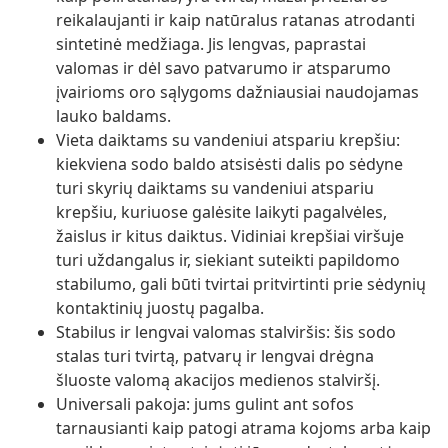
reikalaujanti ir kaip natūralus ratanas atrodanti
sintetinė medžiaga. Jis lengvas, paprastai
valomas ir dėl savo patvarumo ir atsparumo
įvairioms oro sąlygoms dažniausiai naudojamas
lauko baldams.
Vieta daiktams su vandeniui atspariu krepšiu:
kiekviena sodo baldo atsisėsti dalis po sėdyne
turi skyrių daiktams su vandeniui atspariu
krepšiu, kuriuose galėsite laikyti pagalvėles,
žaislus ir kitus daiktus. Vidiniai krepšiai viršuje
turi uždangalus ir, siekiant suteikti papildomo
stabilumo, gali būti tvirtai pritvirtinti prie sėdynių
kontaktinių juostų pagalba.
Stabilus ir lengvai valomas stalviršis: šis sodo
stalas turi tvirtą, patvarų ir lengvai drėgna
šluoste valomą akacijos medienos stalviršį.
Universali pakoja: jums gulint ant sofos
tarnausianti kaip patogi atrama kojoms arba kaip