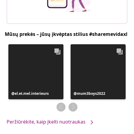
Mūsų prekės – jūsų įkvėptas stilius #sharemevidaxl
Įrašą
el.et.mel.interieurs
Įrašą
mum3boys2022
paskelbė
paskelbė
Peržiūrėkite, kaip įkelti nuotraukas