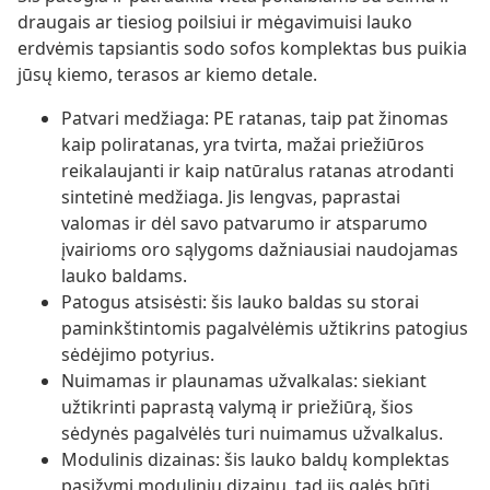
draugais ar tiesiog poilsiui ir mėgavimuisi lauko
erdvėmis tapsiantis sodo sofos komplektas bus puikia
jūsų kiemo, terasos ar kiemo detale.
Patvari medžiaga: PE ratanas, taip pat žinomas
kaip poliratanas, yra tvirta, mažai priežiūros
reikalaujanti ir kaip natūralus ratanas atrodanti
sintetinė medžiaga. Jis lengvas, paprastai
valomas ir dėl savo patvarumo ir atsparumo
įvairioms oro sąlygoms dažniausiai naudojamas
lauko baldams.
Patogus atsisėsti: šis lauko baldas su storai
paminkštintomis pagalvėlėmis užtikrins patogius
sėdėjimo potyrius.
Nuimamas ir plaunamas užvalkalas: siekiant
užtikrinti paprastą valymą ir priežiūrą, šios
sėdynės pagalvėlės turi nuimamus užvalkalus.
Modulinis dizainas: šis lauko baldų komplektas
pasižymi moduliniu dizainu, tad jis galės būti