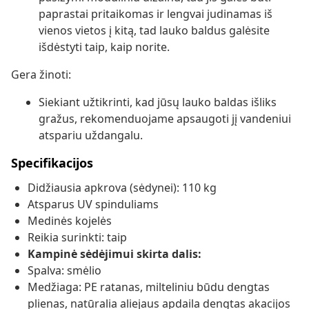
paprastai pritaikomas ir lengvai judinamas iš
vienos vietos į kitą, tad lauko baldus galėsite
išdėstyti taip, kaip norite.
Gera žinoti:
Siekiant užtikrinti, kad jūsų lauko baldas išliks
gražus, rekomenduojame apsaugoti jį vandeniui
atspariu uždangalu.
Specifikacijos
Didžiausia apkrova (sėdynei): 110 kg
Atsparus UV spinduliams
Medinės kojelės
Reikia surinkti: taip
Kampinė sėdėjimui skirta dalis:
Spalva: smėlio
Medžiaga: PE ratanas, milteliniu būdu dengtas
plienas, natūralia aliejaus apdaila dengtas akacijos