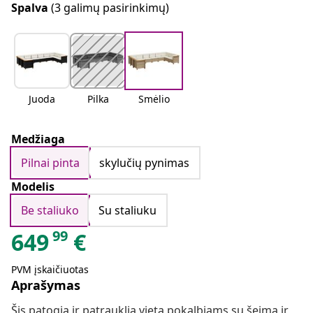
Spalva
(3 galimų pasirinkimų)
Juoda
Pilka
Smėlio
Medžiaga
Pilnai pinta
skylučių pynimas
Modelis
Be staliuko
Su staliuku
99
649
€
PVM įskaičiuotas
Aprašymas
Šis patogia ir patrauklia vieta pokalbiams su šeima ir