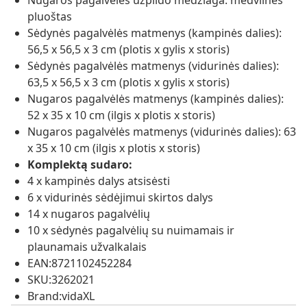
Nugaros pagalvėlės užpildo medžiaga: medvilnės
pluoštas
Sėdynės pagalvėlės matmenys (kampinės dalies):
56,5 x 56,5 x 3 cm (plotis x gylis x storis)
Sėdynės pagalvėlės matmenys (vidurinės dalies):
63,5 x 56,5 x 3 cm (plotis x gylis x storis)
Nugaros pagalvėlės matmenys (kampinės dalies):
52 x 35 x 10 cm (ilgis x plotis x storis)
Nugaros pagalvėlės matmenys (vidurinės dalies): 63
x 35 x 10 cm (ilgis x plotis x storis)
Komplektą sudaro:
4 x kampinės dalys atsisėsti
6 x vidurinės sėdėjimui skirtos dalys
14 x nugaros pagalvėlių
10 x sėdynės pagalvėlių su nuimamais ir
plaunamais užvalkalais
EAN:8721102452284
SKU:3262021
Brand:vidaXL