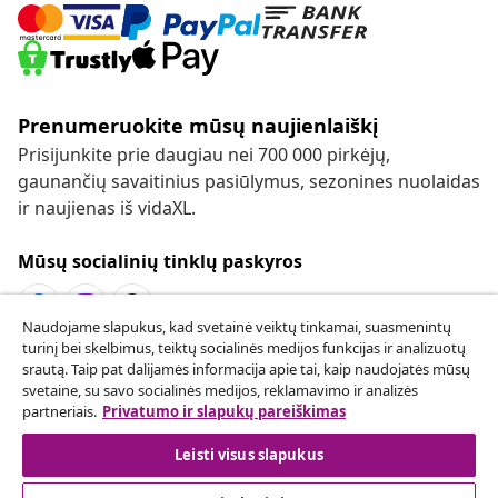
Prenumeruokite mūsų naujienlaiškį
Prisijunkite prie daugiau nei 700 000 pirkėjų,
gaunančių savaitinius pasiūlymus, sezonines nuolaidas
ir naujienas iš vidaXL.
Mūsų socialinių tinklų paskyros
Naudojame slapukus, kad svetainė veiktų tinkamai, suasmenintų
turinį bei skelbimus, teiktų socialinės medijos funkcijas ir analizuotų
Sutarties atsisakymas
srautą. Taip pat dalijamės informacija apie tai, kaip naudojatės mūsų
svetaine, su savo socialinės medijos, reklamavimo ir analizės
Pateikite prašymą atsisakyti užsakymo.
partneriais.
Privatumo ir slapukų pareiškimas
Sutarties atsisakymas
Leisti visus slapukus