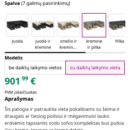
Spalva
(7 galimų pasirinkimų)
Juoda
Juoda ir
smėlio ir
kreminė
Pilka
kreminė
kreminės
ir pilka
spalvos
Modelis
be daiktų laikymo vietos
su daiktų laikymo vieta
99
901
€
PVM įskaičiuotas
Aprašymas
Šis patogia ir patrauklia vieta pokalbiams su šeima ir
draugais ar tiesiog poilsiui ir mėgavimuisi lauko
erdvėmis tapsiantis sodo sofos komplektas bus puikia