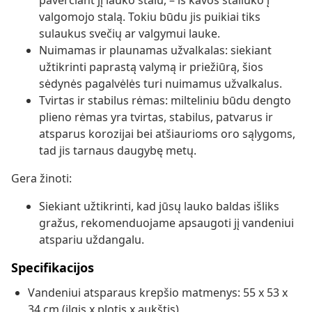
paverčiant jį lauko stalu, – iš kavos staliuko į
valgomojo stalą. Tokiu būdu jis puikiai tiks
sulaukus svečių ar valgymui lauke.
Nuimamas ir plaunamas užvalkalas: siekiant
užtikrinti paprastą valymą ir priežiūrą, šios
sėdynės pagalvėlės turi nuimamus užvalkalus.
Tvirtas ir stabilus rėmas: milteliniu būdu dengto
plieno rėmas yra tvirtas, stabilus, patvarus ir
atsparus korozijai bei atšiaurioms oro sąlygoms,
tad jis tarnaus daugybę metų.
Gera žinoti:
Siekiant užtikrinti, kad jūsų lauko baldas išliks
gražus, rekomenduojame apsaugoti jį vandeniui
atspariu uždangalu.
Specifikacijos
Vandeniui atsparaus krepšio matmenys: 55 x 53 x
34 cm (ilgis x plotis x aukštis)