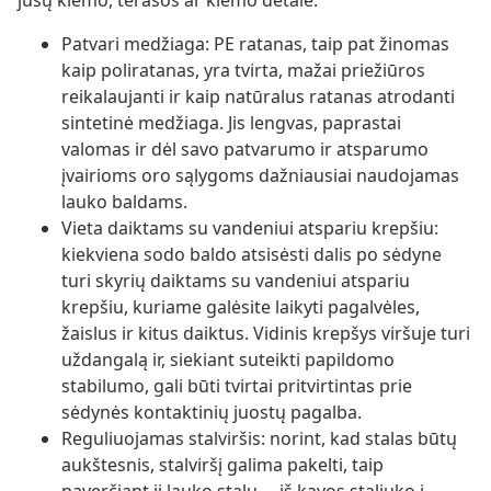
jūsų kiemo, terasos ar kiemo detale.
Patvari medžiaga: PE ratanas, taip pat žinomas
kaip poliratanas, yra tvirta, mažai priežiūros
reikalaujanti ir kaip natūralus ratanas atrodanti
sintetinė medžiaga. Jis lengvas, paprastai
valomas ir dėl savo patvarumo ir atsparumo
įvairioms oro sąlygoms dažniausiai naudojamas
lauko baldams.
Vieta daiktams su vandeniui atspariu krepšiu:
kiekviena sodo baldo atsisėsti dalis po sėdyne
turi skyrių daiktams su vandeniui atspariu
krepšiu, kuriame galėsite laikyti pagalvėles,
žaislus ir kitus daiktus. Vidinis krepšys viršuje turi
uždangalą ir, siekiant suteikti papildomo
stabilumo, gali būti tvirtai pritvirtintas prie
sėdynės kontaktinių juostų pagalba.
Reguliuojamas stalviršis: norint, kad stalas būtų
aukštesnis, stalviršį galima pakelti, taip