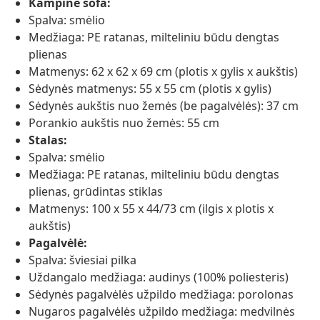
Kampinė sofa:
Spalva: smėlio
Medžiaga: PE ratanas, milteliniu būdu dengtas
plienas
Matmenys: 62 x 62 x 69 cm (plotis x gylis x aukštis)
Sėdynės matmenys: 55 x 55 cm (plotis x gylis)
Sėdynės aukštis nuo žemės (be pagalvėlės): 37 cm
Porankio aukštis nuo žemės: 55 cm
Stalas:
Spalva: smėlio
Medžiaga: PE ratanas, milteliniu būdu dengtas
plienas, grūdintas stiklas
Matmenys: 100 x 55 x 44/73 cm (ilgis x plotis x
aukštis)
Pagalvėlė:
Spalva: šviesiai pilka
Uždangalo medžiaga: audinys (100% poliesteris)
Sėdynės pagalvėlės užpildo medžiaga: porolonas
Nugaros pagalvėlės užpildo medžiaga: medvilnės