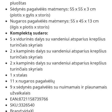
pluoštas
Sėdynės pagalvėlės matmenys: 55 x 55 x 3 cm
(plotis x gylis x storis)
Nugaros pagalvėlės matmenys: 55 x 45 x 13 cm
(ilgis x plotis x storis)
Komplektą sudaro:
5 x vidurinės dalys su vandeniui atsparius krepšius
turinčiais skyriais
2 x kampinės dalys su vandeniui atsparius krepšius
turinčiais skyriais
2 x kampinės dalys su vandeniui atsparius krepšius
turinčiais skyriais
1 x stalas
11 x nugaros pagalvėlių
9 x sėdynės pagalvėlės su nuimamais ir plaunamais
užvalkalais
EAN:8721158739766
SKU:3326540
Brand:vidaXL