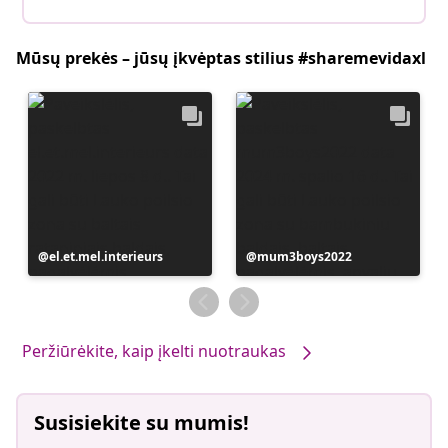
Mūsų prekės – jūsų įkvėptas stilius #sharemevidaxl
Įrašą
el.et.mel.interieurs
Įrašą
mum3boys2022
paskelbė
paskelbė
Peržiūrėkite, kaip įkelti nuotraukas
Susisiekite su mumis!