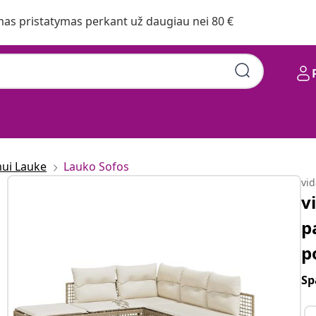
s pristatymas perkant už daugiau nei 80 €
mui Lauke
Lauko Sofos
vi
v
p
p
Sp