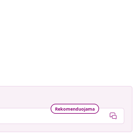
ard
ė
Rekomenduojama