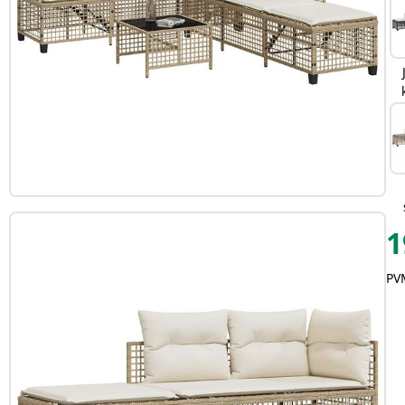
1
PVM