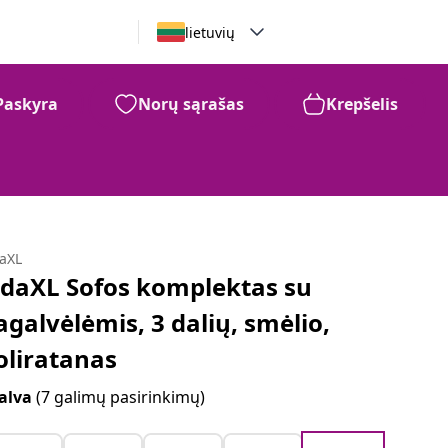
lietuvių
Paskyra
Norų sąrašas
Krepšelis
daXL
idaXL Sofos komplektas su
agalvėlėmis, 3 dalių, smėlio,
oliratanas
alva
(7 galimų pasirinkimų)