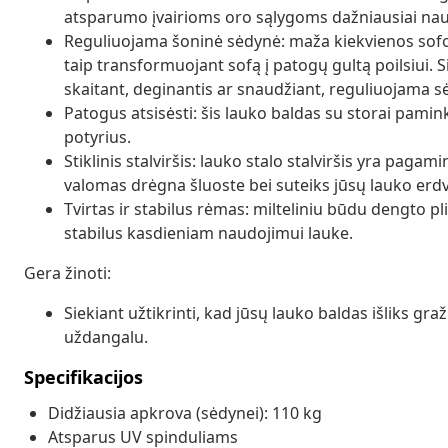
atsparumo įvairioms oro sąlygoms dažniausiai na
Reguliuojama šoninė sėdynė: maža kiekvienos sofos 
taip transformuojant sofą į patogų gultą poilsiui. Si
skaitant, deginantis ar snaudžiant, reguliuojama sėd
Patogus atsisėsti: šis lauko baldas su storai pami
potyrius.
Stiklinis stalviršis: lauko stalo stalviršis yra pagami
valomas drėgna šluoste bei suteiks jūsų lauko erdv
Tvirtas ir stabilus rėmas: milteliniu būdu dengto pl
stabilus kasdieniam naudojimui lauke.
Gera žinoti:
Siekiant užtikrinti, kad jūsų lauko baldas išliks g
uždangalu.
Specifikacijos
Didžiausia apkrova (sėdynei): 110 kg
Atsparus UV spinduliams