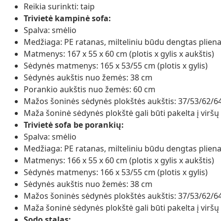
Reikia surinkti: taip
Trivietė kampinė sofa:
Spalva: smėlio
Medžiaga: PE ratanas, milteliniu būdu dengtas plien
Matmenys: 167 x 55 x 60 cm (plotis x gylis x aukštis)
Sėdynės matmenys: 165 x 53/55 cm (plotis x gylis)
Sėdynės aukštis nuo žemės: 38 cm
Porankio aukštis nuo žemės: 60 cm
Mažos šoninės sėdynės plokštės aukštis: 37/53/62/6
Maža šoninė sėdynės plokštė gali būti pakelta į viršų
Trivietė sofa be porankių:
Spalva: smėlio
Medžiaga: PE ratanas, milteliniu būdu dengtas plien
Matmenys: 166 x 55 x 60 cm (plotis x gylis x aukštis)
Sėdynės matmenys: 166 x 53/55 cm (plotis x gylis)
Sėdynės aukštis nuo žemės: 38 cm
Mažos šoninės sėdynės plokštės aukštis: 37/53/62/6
Maža šoninė sėdynės plokštė gali būti pakelta į viršų
Sodo stalas: