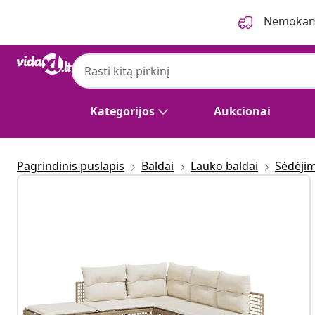
Ankstesnis
Kitas
Nemokama
Kategorijos
Aukcionai
Pagrindinis puslapis
Baldai
Lauko baldai
Sėdėji