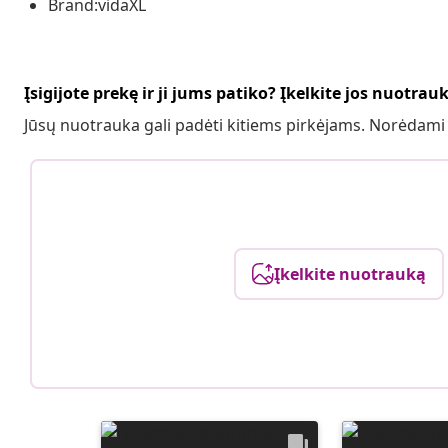
Brand:vidaXL
Įsigijote prekę ir ji jums patiko? Įkelkite jos nuotrau
Jūsų nuotrauka gali padėti kitiems pirkėjams. Norėdami
Įkelkite nuotrauką