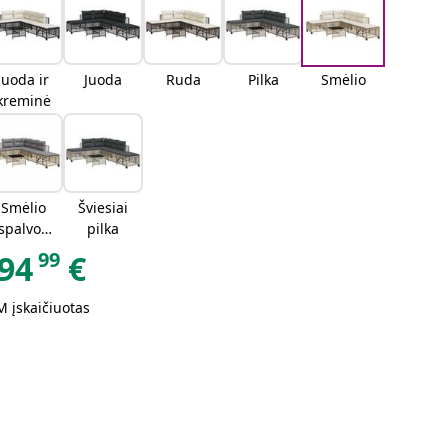
Juoda ir
Juoda
Ruda
Pilka
Smėlio
kreminė
Smėlio
Šviesiai
spalvos
pilka
mišinys
99
94
€
 įskaičiuotas