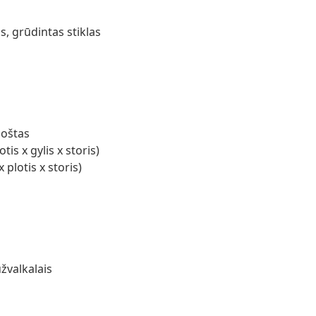
, grūdintas stiklas
uoštas
is x gylis x storis)
plotis x storis)
žvalkalais