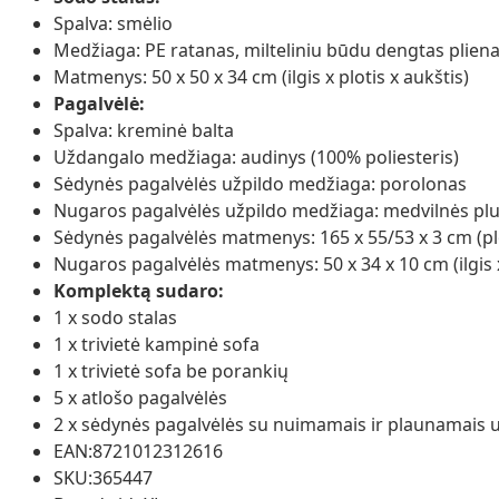
Spalva: smėlio
Medžiaga: PE ratanas, milteliniu būdu dengtas plienas
Matmenys: 50 x 50 x 34 cm (ilgis x plotis x aukštis)
Pagalvėlė:
Spalva: kreminė balta
Uždangalo medžiaga: audinys (100% poliesteris)
Sėdynės pagalvėlės užpildo medžiaga: porolonas
Nugaros pagalvėlės užpildo medžiaga: medvilnės pl
Sėdynės pagalvėlės matmenys: 165 x 55/53 x 3 cm (plot
Nugaros pagalvėlės matmenys: 50 x 34 x 10 cm (ilgis x 
Komplektą sudaro:
1 x sodo stalas
1 x trivietė kampinė sofa
1 x trivietė sofa be porankių
5 x atlošo pagalvėlės
2 x sėdynės pagalvėlės su nuimamais ir plaunamais u
EAN:8721012312616
SKU:365447