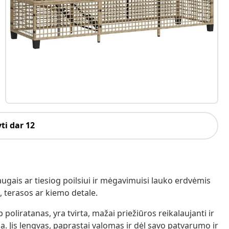
ti dar 12
augais ar tiesiog poilsiui ir mėgavimuisi lauko erdvėmis
 terasos ar kiemo detale.
poliratanas, yra tvirta, mažai priežiūros reikalaujanti ir
. Jis lengvas, paprastai valomas ir dėl savo patvarumo ir