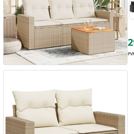
2
PVM