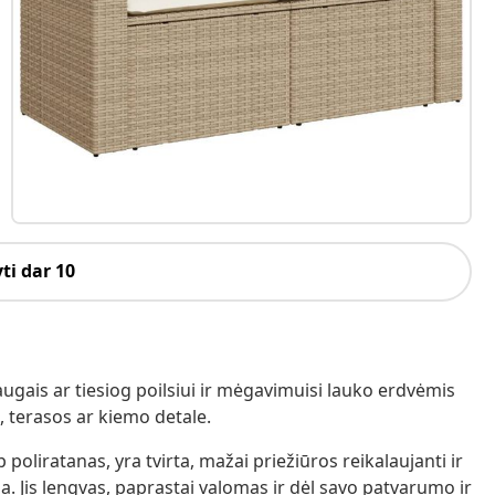
ti dar 10
augais ar tiesiog poilsiui ir mėgavimuisi lauko erdvėmis
 terasos ar kiemo detale.
poliratanas, yra tvirta, mažai priežiūros reikalaujanti ir
. Jis lengvas, paprastai valomas ir dėl savo patvarumo ir