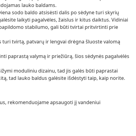
udojamas lauko baldams.
iena sodo baldo atsisėsti dalis po sėdyne turi skyrių
site laikyti pagalvėles, žaislus ir kitus daiktus. Vidiniai
papildomo stabilumo, gali būti tvirtai pritvirtinti prie
as turi tvirtą, patvarų ir lengvai drėgna šluoste valomą
nti paprastą valymą ir priežiūrą, šios sėdynės pagalvėlės
žymi moduliniu dizainu, tad jis galės būti paprastai
tą, tad lauko baldus galėsite išdėstyti taip, kaip norite.
ražus, rekomenduojame apsaugoti jį vandeniui