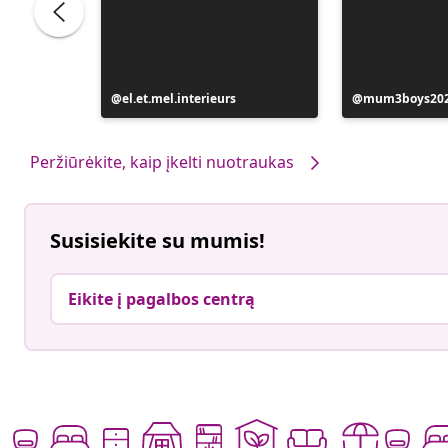
Įrašą
el.et.mel.interieurs
Įrašą
mum3boys20
paskelbė
paskelbė
Peržiūrėkite, kaip įkelti nuotraukas
Susisiekite su mumis!
Eikite į pagalbos centrą