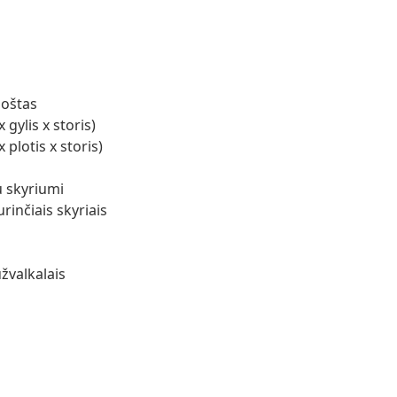
uoštas
gylis x storis)
plotis x storis)
u skyriumi
rinčiais skyriais
žvalkalais