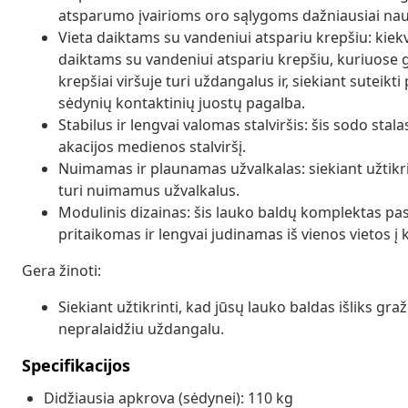
atsparumo įvairioms oro sąlygoms dažniausiai na
Vieta daiktams su vandeniui atspariu krepšiu: kiekv
daiktams su vandeniui atspariu krepšiu, kuriuose galė
krepšiai viršuje turi uždangalus ir, siekiant suteikti 
sėdynių kontaktinių juostų pagalba.
Stabilus ir lengvai valomas stalviršis: šis sodo stal
akacijos medienos stalviršį.
Nuimamas ir plaunamas užvalkalas: siekiant užtikri
turi nuimamus užvalkalus.
Modulinis dizainas: šis lauko baldų komplektas pasi
pritaikomas ir lengvai judinamas iš vienos vietos į ki
Gera žinoti:
Siekiant užtikrinti, kad jūsų lauko baldas išliks g
nepralaidžiu uždangalu.
Specifikacijos
Didžiausia apkrova (sėdynei): 110 kg