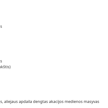
as
as
ukštis)
as, aliejaus apdaila dengtas akacijos medienos masyvas