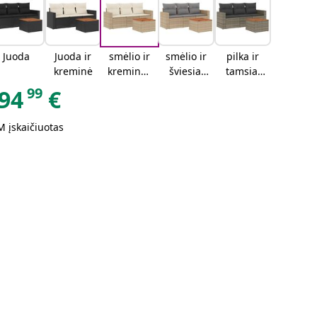
Juoda
Juoda ir
smėlio ir
smėlio ir
pilka ir
kreminė
kreminės
šviesiai
tamsiai
spalvos
pilkos
pilka
99
94
€
spalvos
mišinys
 įskaičiuotas