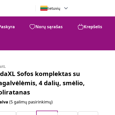
lietuvių
Paskyra
Norų sąrašas
Krepšelis
daXL
idaXL Sofos komplektas su
agalvėlėmis, 4 dalių, smėlio,
oliratanas
alva
(5 galimų pasirinkimų)