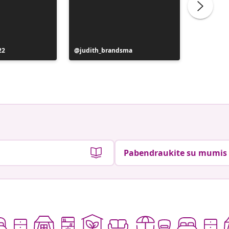
Įrašą
22
Įrašą
judith_brandsma
the_worl
paskelb
paskelbė
Pabendraukite su mumis