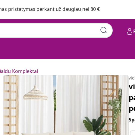
s pristatymas perkant už daugiau nei 80 €
Baldų Komplektai
vi
v
p
p
Sp