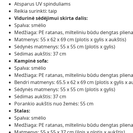
Atsparus UV spinduliams
Reikia surinkti: taip
Vidurinė sėdėjimui skirta dalis:
Spalva: smėlio
Medžiaga: PE ratanas, milteliniu būdu dengtas plien
Matmenys: 55 x 62 x 69 cm (plotis x gylis x aukštis)
Sėdynės matmenys: 55 x 55 cm (plotis x gylis)
Sėdimas aukštis: 37 cm
Kampinė sofa:
Spalva: smėlio
Medžiaga: PE ratanas, milteliniu būdu dengtas plien
Bendri matmenys: 65.5 x 62 x 69 cm (plotis x gylis x a
Sėdynės matmenys: 55 x 55 cm (plotis x gylis)
Sėdimas aukštis: 37 cm
Porankio aukštis nuo žemės: 55 cm
Stalas:
Spalva: smėlio
Medžiaga: PE ratanas, milteliniu būdu dengtas plien
Matmenys: 55 x 55 x 37 cm (ilgis x plotis x aukštis)