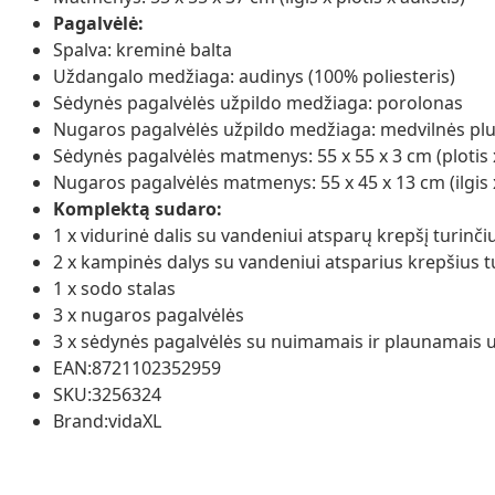
Pagalvėlė:
Spalva: kreminė balta
Uždangalo medžiaga: audinys (100% poliesteris)
Sėdynės pagalvėlės užpildo medžiaga: porolonas
Nugaros pagalvėlės užpildo medžiaga: medvilnės pl
Sėdynės pagalvėlės matmenys: 55 x 55 x 3 cm (plotis x 
Nugaros pagalvėlės matmenys: 55 x 45 x 13 cm (ilgis x 
Komplektą sudaro:
1 x vidurinė dalis su vandeniui atsparų krepšį turinči
2 x kampinės dalys su vandeniui atsparius krepšius tu
1 x sodo stalas
3 x nugaros pagalvėlės
3 x sėdynės pagalvėlės su nuimamais ir plaunamais u
EAN:8721102352959
SKU:3256324
Brand:vidaXL