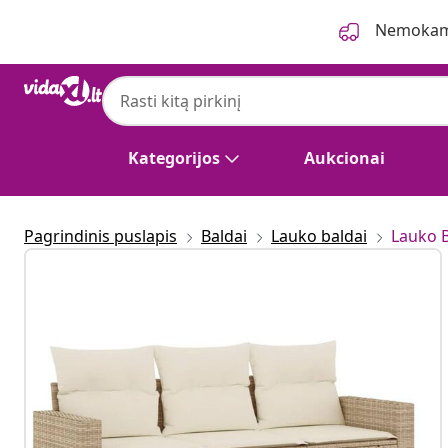
Ankstesnis
Kitas
Nemokama
Kategorijos
Aukcionai
Pagrindinis puslapis
Baldai
Lauko baldai
Lauko 