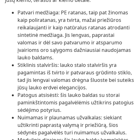
jūsų kiemo, terasos ar kiemo detale.
Patvari medžiaga: PE ratanas, taip pat žinomas
kaip poliratanas, yra tvirta, mažai priežiūros
reikalaujanti ir kaip natūralus ratanas atrodanti
sintetinė medžiaga. Jis lengvas, paprastai
valomas ir dėl savo patvarumo ir atsparumo
įvairioms oro sąlygoms dažniausiai naudojamas
lauko baldams.
Stiklinis stalviršis: lauko stalo stalviršis yra
pagamintas iš tvirto ir patvaraus grūdinto stiklo,
tad jis lengvai valomas drėgna šluoste bei suteiks
jūsų lauko erdvei elegancijos.
Patogus atsisėsti: šis lauko baldas su storai
paminkštintomis pagalvėlėmis užtikrins patogius
sėdėjimo potyrius.
Nuimamas ir plaunamas užvalkalas: siekiant
užtikrinti paprastą valymą ir priežiūrą, šios
sėdynės pagalvėlės turi nuimamus užvalkalus.