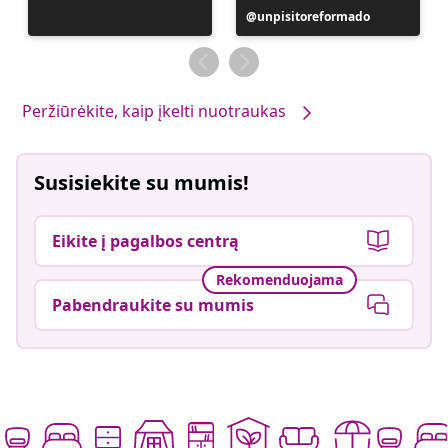
Įrašą
unpisitoreformado
paskelbė
Peržiūrėkite, kaip įkelti nuotraukas
Susisiekite su mumis!
Eikite į pagalbos centrą
Rekomenduojama
Pabendraukite su mumis