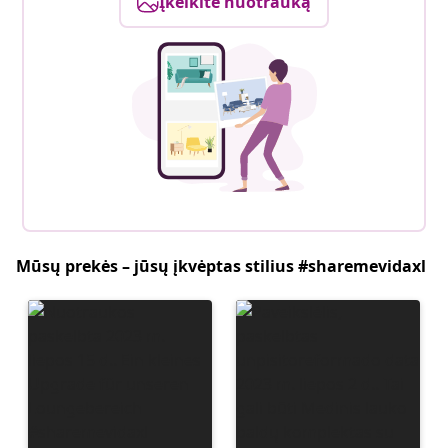
Įkelkite nuotrauką
Mūsų prekės – jūsų įkvėptas stilius #sharemevidaxl