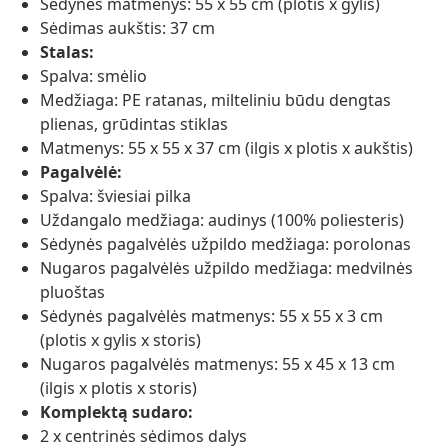
Sėdynės matmenys: 55 x 55 cm (plotis x gylis)
Sėdimas aukštis: 37 cm
Stalas:
Spalva: smėlio
Medžiaga: PE ratanas, milteliniu būdu dengtas
plienas, grūdintas stiklas
Matmenys: 55 x 55 x 37 cm (ilgis x plotis x aukštis)
Pagalvėlė:
Spalva: šviesiai pilka
Uždangalo medžiaga: audinys (100% poliesteris)
Sėdynės pagalvėlės užpildo medžiaga: porolonas
Nugaros pagalvėlės užpildo medžiaga: medvilnės
pluoštas
Sėdynės pagalvėlės matmenys: 55 x 55 x 3 cm
(plotis x gylis x storis)
Nugaros pagalvėlės matmenys: 55 x 45 x 13 cm
(ilgis x plotis x storis)
Komplektą sudaro:
2 x centrinės sėdimos dalys