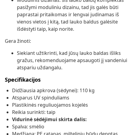
Modulinis dizainas: šis lauko baldų komplektas
pasižymi moduliniu dizainu, tad jis galės būti
paprastai pritaikomas ir lengvai judinamas iš
vienos vietos į kitą, tad lauko baldus galėsite
išdėstyti taip, kaip norite.
Gera žinoti:
Siekiant užtikrinti, kad jūsų lauko baldas išliks
gražus, rekomenduojame apsaugoti jį vandeniui
atspariu uždangalu.
Specifikacijos
Didžiausia apkrova (sėdynei): 110 kg
Atsparus UV spinduliams
Plastikinės reguliuojamos kojelės
Reikia surinkti: taip
Vidurinė sėdėjimui skirta dalis:
Spalva: smėlio
Medžiaga: PE ratanas, milteliniu būdu dengtas