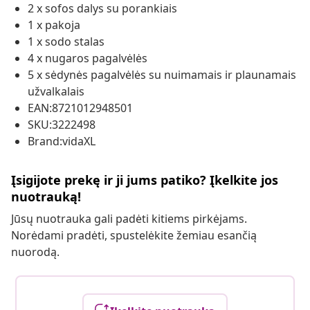
2 x sofos dalys su porankiais
1 x pakoja
1 x sodo stalas
4 x nugaros pagalvėlės
5 x sėdynės pagalvėlės su nuimamais ir plaunamais
užvalkalais
EAN:8721012948501
SKU:3222498
Brand:vidaXL
Įsigijote prekę ir ji jums patiko? Įkelkite jos
nuotrauką!
Jūsų nuotrauka gali padėti kitiems pirkėjams.
Norėdami pradėti, spustelėkite žemiau esančią
nuorodą.