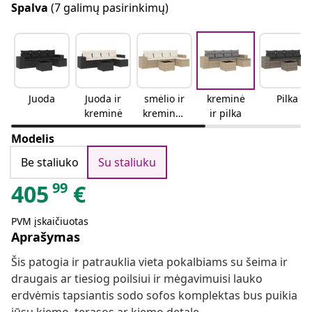
Spalva
(7 galimų pasirinkimų)
Juoda
Juoda ir
smėlio ir
kreminė
Pilka
kreminė
kreminės
ir pilka
spalvos
Modelis
Be staliuko
Su staliuku
99
405
€
PVM įskaičiuotas
Aprašymas
Šis patogia ir patrauklia vieta pokalbiams su šeima ir
draugais ar tiesiog poilsiui ir mėgavimuisi lauko
erdvėmis tapsiantis sodo sofos komplektas bus puikia