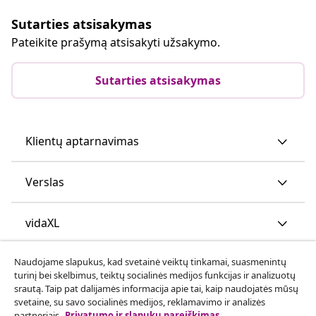
Sutarties atsisakymas
Pateikite prašymą atsisakyti užsakymo.
Sutarties atsisakymas
Klientų aptarnavimas
Verslas
vidaXL
Naudojame slapukus, kad svetainė veiktų tinkamai, suasmenintų
Atraskite daugiau
turinį bei skelbimus, teiktų socialinės medijos funkcijas ir analizuotų
srautą. Taip pat dalijamės informacija apie tai, kaip naudojatės mūsų
svetaine, su savo socialinės medijos, reklamavimo ir analizės
partneriais.
Privatumo ir slapukų pareiškimas