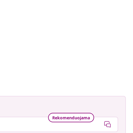
astradgard
ė
Rekomenduojama