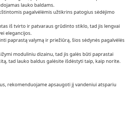
udojamas lauko baldams.
nkštintomis pagalvėlėmis užtikrins patogius sėdėjimo
ntas iš tvirto ir patvaraus grūdinto stiklo, tad jis lengvai
ei elegancijos.
nti paprastą valymą ir priežiūrą, šios sėdynės pagalvėlės
žymi moduliniu dizainu, tad jis galės būti paprastai
tą, tad lauko baldus galėsite išdėstyti taip, kaip norite.
ražus, rekomenduojame apsaugoti jį vandeniui atspariu