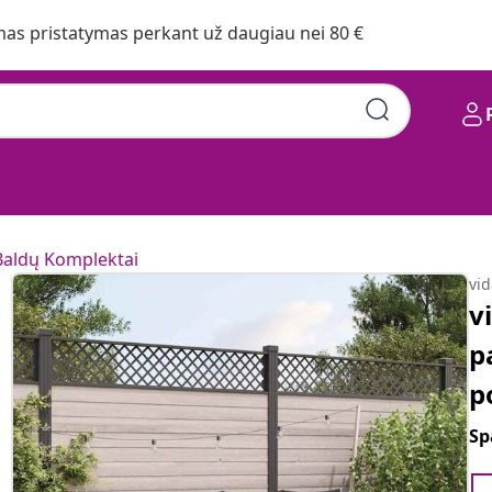
s pristatymas perkant už daugiau nei 80 €
Baldų Komplektai
vi
v
p
p
Sp