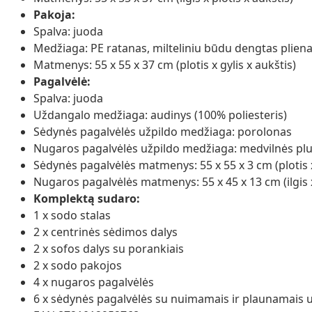
Pakoja:
Spalva: juoda
Medžiaga: PE ratanas, milteliniu būdu dengtas plien
Matmenys: 55 x 55 x 37 cm (plotis x gylis x aukštis)
Pagalvėlė:
Spalva: juoda
Uždangalo medžiaga: audinys (100% poliesteris)
Sėdynės pagalvėlės užpildo medžiaga: porolonas
Nugaros pagalvėlės užpildo medžiaga: medvilnės pl
Sėdynės pagalvėlės matmenys: 55 x 55 x 3 cm (plotis x 
Nugaros pagalvėlės matmenys: 55 x 45 x 13 cm (ilgis x 
Komplektą sudaro:
1 x sodo stalas
2 x centrinės sėdimos dalys
2 x sofos dalys su porankiais
2 x sodo pakojos
4 x nugaros pagalvėlės
6 x sėdynės pagalvėlės su nuimamais ir plaunamais u