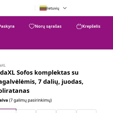
lietuvių
Paskyra
Norų sąrašas
Krepšelis
daXL
idaXL Sofos komplektas su
agalvėlėmis, 7 dalių, juodas,
oliratanas
alva
(7 galimų pasirinkimų)