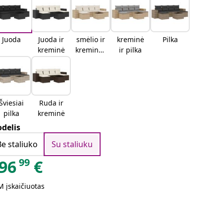
Juoda
Juoda ir
smėlio ir
kreminė
Pilka
kreminė
kreminės
ir pilka
spalvos
Šviesiai
Ruda ir
pilka
kreminė
delis
Be staliuko
Su staliuku
99
96
€
 įskaičiuotas