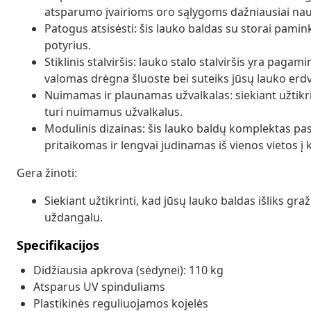
atsparumo įvairioms oro sąlygoms dažniausiai na
Patogus atsisėsti: šis lauko baldas su storai pami
potyrius.
Stiklinis stalviršis: lauko stalo stalviršis yra pagami
valomas drėgna šluoste bei suteiks jūsų lauko erdv
Nuimamas ir plaunamas užvalkalas: siekiant užtikri
turi nuimamus užvalkalus.
Modulinis dizainas: šis lauko baldų komplektas pasi
pritaikomas ir lengvai judinamas iš vienos vietos į ki
Gera žinoti:
Siekiant užtikrinti, kad jūsų lauko baldas išliks g
uždangalu.
Specifikacijos
Didžiausia apkrova (sėdynei): 110 kg
Atsparus UV spinduliams
Plastikinės reguliuojamos kojelės