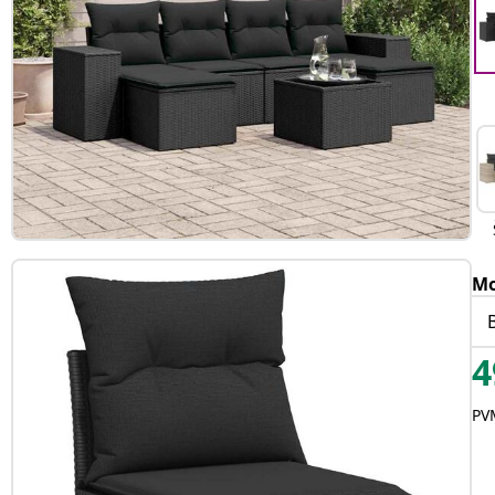
Mo
4
PVM