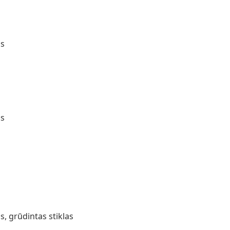
as
as
, grūdintas stiklas