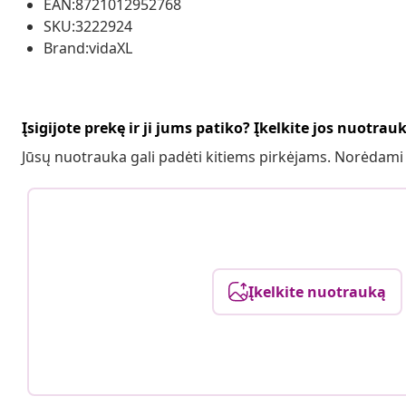
EAN:8721012952768
SKU:3222924
Brand:vidaXL
Įsigijote prekę ir ji jums patiko? Įkelkite jos nuotrau
Jūsų nuotrauka gali padėti kitiems pirkėjams. Norėdami
Įkelkite nuotrauką