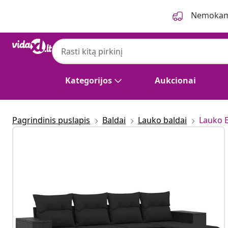
Ankstesnis
Kitas
Nemokama
Kategorijos
Aukcionai
Pagrindinis puslapis
Baldai
Lauko baldai
Lauko 