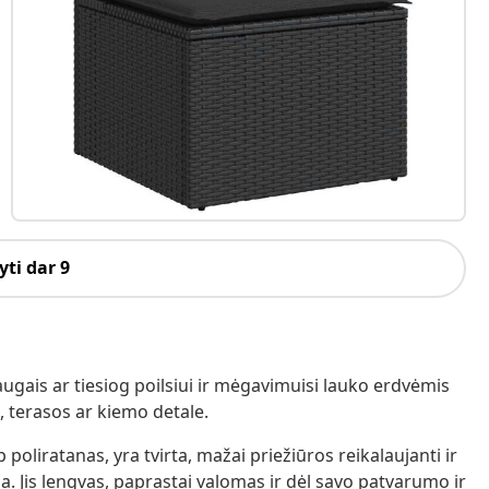
ti dar 9
augais ar tiesiog poilsiui ir mėgavimuisi lauko erdvėmis
 terasos ar kiemo detale.
poliratanas, yra tvirta, mažai priežiūros reikalaujanti ir
. Jis lengvas, paprastai valomas ir dėl savo patvarumo ir