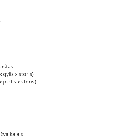
as
uoštas
gylis x storis)
plotis x storis)
žvalkalais