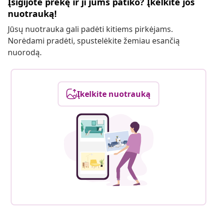
Įsigijote prekę ir ji jums patiko? Įkelkite jos
nuotrauką!
Jūsų nuotrauka gali padėti kitiems pirkėjams.
Norėdami pradėti, spustelėkite žemiau esančią
nuorodą.
Įkelkite nuotrauką