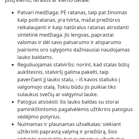
jūsų kiemo, terasos ar kiemo detale.
Patvari medžiaga: PE ratanas, taip pat žinomas
kaip poliratanas, yra tvirta, mažai priežiūros
reikalaujanti ir kaip natūralus ratanas atrodanti
sintetinė medžiaga. Jis lengvas, paprastai
valomas ir dėl savo patvarumo ir atsparumo
įvairioms oro sąlygoms dažniausiai naudojamas
lauko baldams.
Reguliuojamas stalviršis: norint, kad stalas būtų
aukštesnis, stalviršį galima pakelti, taip
paverčiant jį lauko stalu, – iš kavos staliuko į
valgomojo stalą. Tokiu būdu jis puikiai tiks
sulaukus svečių ar valgymui lauke.
Patogus atsisėsti: šis lauko baldas su storai
paminkštintomis pagalvėlėmis užtikrins patogius
sėdėjimo potyrius.
Nuimamas ir plaunamas užvalkalas: siekiant
užtikrinti paprastą valymą ir priežiūrą, šios