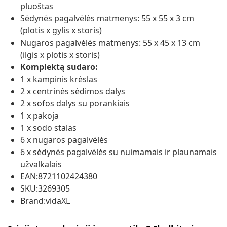
pluoštas
Sėdynės pagalvėlės matmenys: 55 x 55 x 3 cm
(plotis x gylis x storis)
Nugaros pagalvėlės matmenys: 55 x 45 x 13 cm
(ilgis x plotis x storis)
Komplektą sudaro:
1 x kampinis krėslas
2 x centrinės sėdimos dalys
2 x sofos dalys su porankiais
1 x pakoja
1 x sodo stalas
6 x nugaros pagalvėlės
6 x sėdynės pagalvėlės su nuimamais ir plaunamais
užvalkalais
EAN:8721102424380
SKU:3269305
Brand:vidaXL