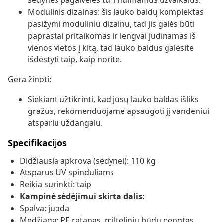
sėdynės pagalvėlės turi nuimamus užvalkalus.
Modulinis dizainas: šis lauko baldų komplektas
pasižymi moduliniu dizainu, tad jis galės būti
paprastai pritaikomas ir lengvai judinamas iš
vienos vietos į kitą, tad lauko baldus galėsite
išdėstyti taip, kaip norite.
Gera žinoti:
Siekiant užtikrinti, kad jūsų lauko baldas išliks
gražus, rekomenduojame apsaugoti jį vandeniui
atspariu uždangalu.
Specifikacijos
Didžiausia apkrova (sėdynei): 110 kg
Atsparus UV spinduliams
Reikia surinkti: taip
Kampinė sėdėjimui skirta dalis:
Spalva: juoda
Medžiaga: PE ratanas, milteliniu būdu dengtas