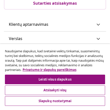
Sutarties atsisakymas
Klientų aptarnavimas
Verslas
Naudojame slapukus, kad svetainė veiktų tinkamai, suasmenintų
vidaXL
turinį bei skelbimus, teiktų socialinės medijos funkcijas ir analizuotų
srautą. Taip pat dalijamės informacija apie tai, kaip naudojatės mūsų
svetaine, su savo socialinės medijos, reklamavimo ir analizės
Atraskite daugiau
partneriais.
Privatumo ir slapukų pareiškimas
Leisti visus slapukus
Atsisakyti visų
Slapukų nustatymai
© 2008-2026 vidaXL www.vidaxl.lt yra vidaXL Marketplace