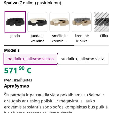
Spalva
(7 galimų pasirinkimų)
Juoda
Juoda ir
smėlio ir
kreminė
Pilka
kreminė
kreminės
ir pilka
spalvos
Modelis
be daiktų laikymo vietos
su daiktų laikymo vieta
99
571
€
PVM įskaičiuotas
Aprašymas
Šis patogia ir patrauklia vieta pokalbiams su šeima ir
draugais ar tiesiog poilsiui ir mėgavimuisi lauko
erdvėmis tapsiantis sodo sofos komplektas bus puikia