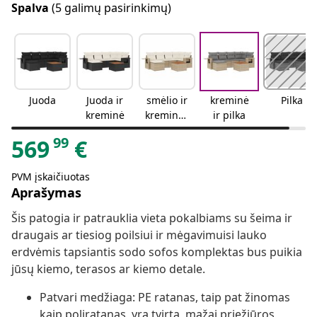
Spalva
(5 galimų pasirinkimų)
Juoda
Juoda ir
smėlio ir
kreminė
Pilka
kreminė
kreminės
ir pilka
spalvos
99
569
€
PVM įskaičiuotas
Aprašymas
Šis patogia ir patrauklia vieta pokalbiams su šeima ir
draugais ar tiesiog poilsiui ir mėgavimuisi lauko
erdvėmis tapsiantis sodo sofos komplektas bus puikia
jūsų kiemo, terasos ar kiemo detale.
Patvari medžiaga: PE ratanas, taip pat žinomas
kaip poliratanas, yra tvirta, mažai priežiūros