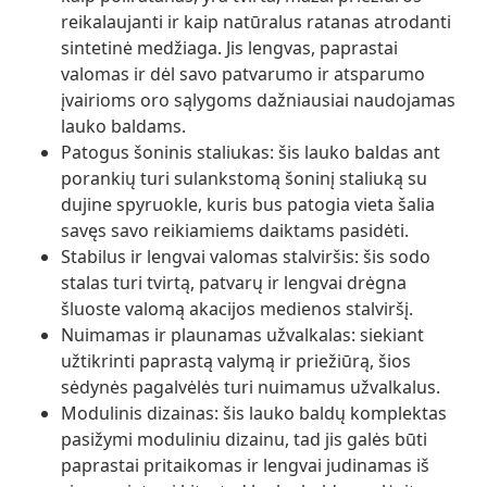
reikalaujanti ir kaip natūralus ratanas atrodanti
sintetinė medžiaga. Jis lengvas, paprastai
valomas ir dėl savo patvarumo ir atsparumo
įvairioms oro sąlygoms dažniausiai naudojamas
lauko baldams.
Patogus šoninis staliukas: šis lauko baldas ant
porankių turi sulankstomą šoninį staliuką su
dujine spyruokle, kuris bus patogia vieta šalia
savęs savo reikiamiems daiktams pasidėti.
Stabilus ir lengvai valomas stalviršis: šis sodo
stalas turi tvirtą, patvarų ir lengvai drėgna
šluoste valomą akacijos medienos stalviršį.
Nuimamas ir plaunamas užvalkalas: siekiant
užtikrinti paprastą valymą ir priežiūrą, šios
sėdynės pagalvėlės turi nuimamus užvalkalus.
Modulinis dizainas: šis lauko baldų komplektas
pasižymi moduliniu dizainu, tad jis galės būti
paprastai pritaikomas ir lengvai judinamas iš