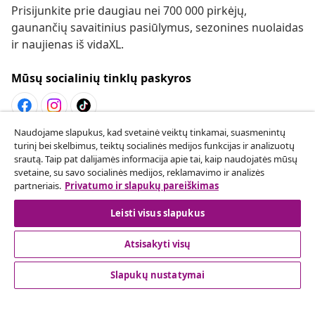
Prisijunkite prie daugiau nei 700 000 pirkėjų,
gaunančių savaitinius pasiūlymus, sezonines nuolaidas
ir naujienas iš vidaXL.
Mūsų socialinių tinklų paskyros
Naudojame slapukus, kad svetainė veiktų tinkamai, suasmenintų
Sutarties atsisakymas
turinį bei skelbimus, teiktų socialinės medijos funkcijas ir analizuotų
srautą. Taip pat dalijamės informacija apie tai, kaip naudojatės mūsų
Pateikite prašymą atsisakyti užsakymo.
svetaine, su savo socialinės medijos, reklamavimo ir analizės
partneriais.
Privatumo ir slapukų pareiškimas
Sutarties atsisakymas
Leisti visus slapukus
Atsisakyti visų
Klientų aptarnavimas
Slapukų nustatymai
Verslas