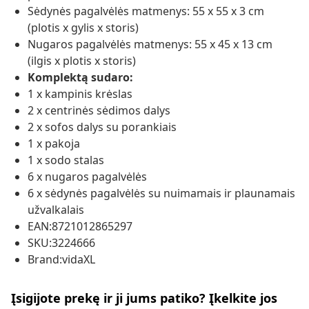
Sėdynės pagalvėlės matmenys: 55 x 55 x 3 cm
(plotis x gylis x storis)
Nugaros pagalvėlės matmenys: 55 x 45 x 13 cm
(ilgis x plotis x storis)
Komplektą sudaro:
1 x kampinis krėslas
2 x centrinės sėdimos dalys
2 x sofos dalys su porankiais
1 x pakoja
1 x sodo stalas
6 x nugaros pagalvėlės
6 x sėdynės pagalvėlės su nuimamais ir plaunamais
užvalkalais
EAN:8721012865297
SKU:3224666
Brand:vidaXL
Įsigijote prekę ir ji jums patiko? Įkelkite jos