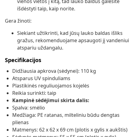
vienos vietos į kitą, tad lauko baldus galėsite
išdėstyti taip, kaip norite.
Gera žinoti:
Siekiant užtikrinti, kad jūsų lauko baldas išliks
gražus, rekomenduojame apsaugoti jį vandeniui
atspariu uždangalu.
Specifikacijos
Didžiausia apkrova (sėdynei): 110 kg
Atsparus UV spinduliams
Plastikinės reguliuojamos kojelės
Reikia surinkti: taip
Kampinė sėdėjimui skirta dalis:
Spalva: smėlio
Medžiaga: PE ratanas, milteliniu būdu dengtas
plienas
Matmenys: 62 x 62 x 69 cm (plotis x gylis x aukštis)