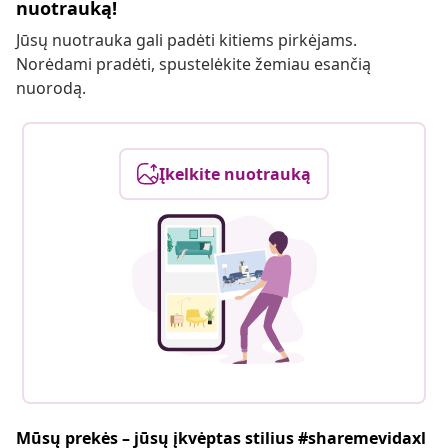
nuotrauką!
Jūsų nuotrauka gali padėti kitiems pirkėjams.
Norėdami pradėti, spustelėkite žemiau esančią
nuorodą.
Įkelkite nuotrauką
Mūsų prekės – jūsų įkvėptas stilius #sharemevidaxl