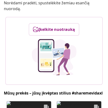
Norėdami pradėti, spustelėkite žemiau esančią
nuorodą.
Įkelkite nuotrauką
Mūsų prekės – jūsų įkvėptas stilius #sharemevidaxl