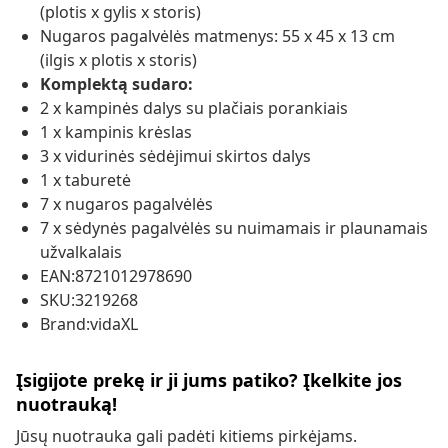
(plotis x gylis x storis)
Nugaros pagalvėlės matmenys: 55 x 45 x 13 cm
(ilgis x plotis x storis)
Komplektą sudaro:
2 x kampinės dalys su plačiais porankiais
1 x kampinis krėslas
3 x vidurinės sėdėjimui skirtos dalys
1 x taburetė
7 x nugaros pagalvėlės
7 x sėdynės pagalvėlės su nuimamais ir plaunamais
užvalkalais
EAN:8721012978690
SKU:3219268
Brand:vidaXL
Įsigijote prekę ir ji jums patiko? Įkelkite jos
nuotrauką!
Jūsų nuotrauka gali padėti kitiems pirkėjams.