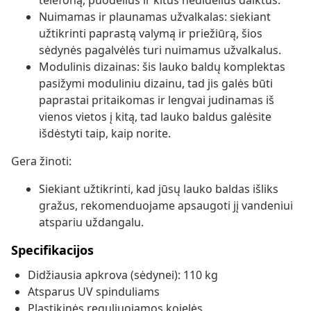
telefoną, puodelius ir kitus nedidelius daiktus.
Nuimamas ir plaunamas užvalkalas: siekiant
užtikrinti paprastą valymą ir priežiūrą, šios
sėdynės pagalvėlės turi nuimamus užvalkalus.
Modulinis dizainas: šis lauko baldų komplektas
pasižymi moduliniu dizainu, tad jis galės būti
paprastai pritaikomas ir lengvai judinamas iš
vienos vietos į kitą, tad lauko baldus galėsite
išdėstyti taip, kaip norite.
Gera žinoti:
Siekiant užtikrinti, kad jūsų lauko baldas išliks
gražus, rekomenduojame apsaugoti jį vandeniui
atspariu uždangalu.
Specifikacijos
Didžiausia apkrova (sėdynei): 110 kg
Atsparus UV spinduliams
Plastikinės reguliuojamos kojelės