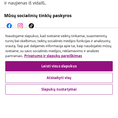
ir naujienas iš vidaXL.
Mūsų socialinių tinklų paskyros
Naudojame slapukus, kad svetainė veiktų tinkamai, suasmenintų
Sutarties atsisakymas
turinį bei skelbimus, teiktų socialinės medijos funkcijas ir analizuotų
srautą. Taip pat dalijamės informacija apie tai, kaip naudojatės mūsų
Pateikite prašymą atsisakyti užsakymo.
svetaine, su savo socialinės medijos, reklamavimo ir analizės
partneriais.
Privatumo ir slapukų pareiškimas
Sutarties atsisakymas
Leisti visus slapukus
Atsisakyti visų
Klientų aptarnavimas
Slapukų nustatymai
Verslas
vidaXL