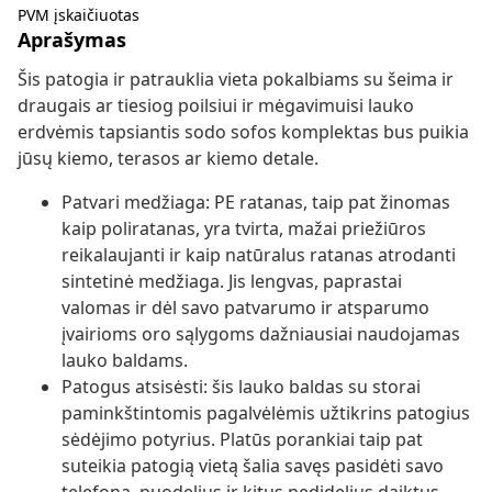
PVM įskaičiuotas
Aprašymas
Šis patogia ir patrauklia vieta pokalbiams su šeima ir
draugais ar tiesiog poilsiui ir mėgavimuisi lauko
erdvėmis tapsiantis sodo sofos komplektas bus puikia
jūsų kiemo, terasos ar kiemo detale.
Patvari medžiaga: PE ratanas, taip pat žinomas
kaip poliratanas, yra tvirta, mažai priežiūros
reikalaujanti ir kaip natūralus ratanas atrodanti
sintetinė medžiaga. Jis lengvas, paprastai
valomas ir dėl savo patvarumo ir atsparumo
įvairioms oro sąlygoms dažniausiai naudojamas
lauko baldams.
Patogus atsisėsti: šis lauko baldas su storai
paminkštintomis pagalvėlėmis užtikrins patogius
sėdėjimo potyrius. Platūs porankiai taip pat
suteikia patogią vietą šalia savęs pasidėti savo