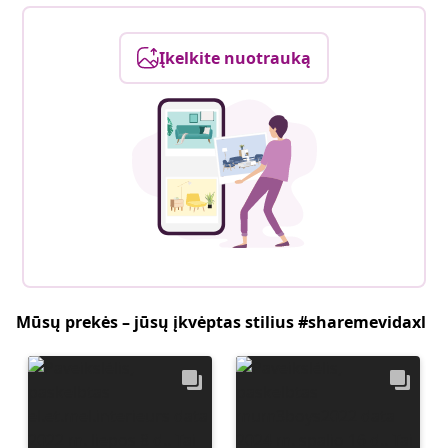
Įkelkite nuotrauką
Mūsų prekės – jūsų įkvėptas stilius #sharemevidaxl