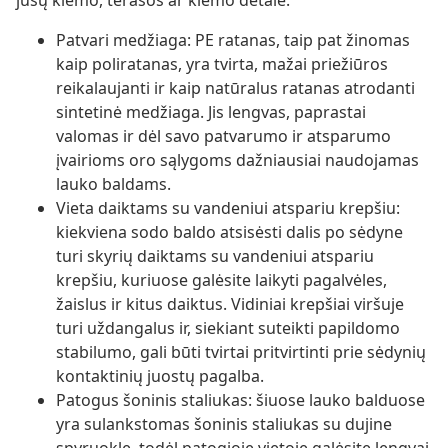
jūsų kiemo, terasos ar kiemo detale.
Patvari medžiaga: PE ratanas, taip pat žinomas
kaip poliratanas, yra tvirta, mažai priežiūros
reikalaujanti ir kaip natūralus ratanas atrodanti
sintetinė medžiaga. Jis lengvas, paprastai
valomas ir dėl savo patvarumo ir atsparumo
įvairioms oro sąlygoms dažniausiai naudojamas
lauko baldams.
Vieta daiktams su vandeniui atspariu krepšiu:
kiekviena sodo baldo atsisėsti dalis po sėdyne
turi skyrių daiktams su vandeniui atspariu
krepšiu, kuriuose galėsite laikyti pagalvėles,
žaislus ir kitus daiktus. Vidiniai krepšiai viršuje
turi uždangalus ir, siekiant suteikti papildomo
stabilumo, gali būti tvirtai pritvirtinti prie sėdynių
kontaktinių juostų pagalba.
Patogus šoninis staliukas: šiuose lauko balduose
yra sulankstomas šoninis staliukas su dujine