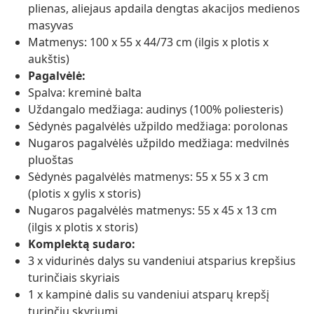
plienas, aliejaus apdaila dengtas akacijos medienos
masyvas
Matmenys: 100 x 55 x 44/73 cm (ilgis x plotis x
aukštis)
Pagalvėlė:
Spalva: kreminė balta
Uždangalo medžiaga: audinys (100% poliesteris)
Sėdynės pagalvėlės užpildo medžiaga: porolonas
Nugaros pagalvėlės užpildo medžiaga: medvilnės
pluoštas
Sėdynės pagalvėlės matmenys: 55 x 55 x 3 cm
(plotis x gylis x storis)
Nugaros pagalvėlės matmenys: 55 x 45 x 13 cm
(ilgis x plotis x storis)
Komplektą sudaro:
3 x vidurinės dalys su vandeniui atsparius krepšius
turinčiais skyriais
1 x kampinė dalis su vandeniui atsparų krepšį
turinčiu skyriumi