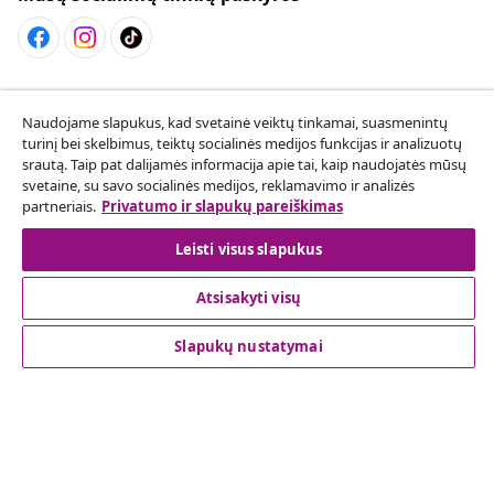
Sutarties atsisakymas
Naudojame slapukus, kad svetainė veiktų tinkamai, suasmenintų
Pateikite prašymą atsisakyti užsakymo.
turinį bei skelbimus, teiktų socialinės medijos funkcijas ir analizuotų
srautą. Taip pat dalijamės informacija apie tai, kaip naudojatės mūsų
Sutarties atsisakymas
svetaine, su savo socialinės medijos, reklamavimo ir analizės
partneriais.
Privatumo ir slapukų pareiškimas
Leisti visus slapukus
Klientų aptarnavimas
Atsisakyti visų
Verslas
Slapukų nustatymai
vidaXL
Atraskite daugiau