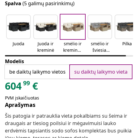
Spalva
(5 galimų pasirinkimų)
Juoda
Juoda ir
smėlio ir
smėlio ir
Pilka
kreminė
kreminės
šviesiai
spalvos
pilkos
Modelis
spalvos
be daiktų laikymo vietos
su daiktų laikymo vieta
99
604
€
PVM įskaičiuotas
Aprašymas
Šis patogia ir patrauklia vieta pokalbiams su šeima ir
draugais ar tiesiog poilsiui ir mėgavimuisi lauko
erdvėmis tapsiantis sodo sofos komplektas bus puikia