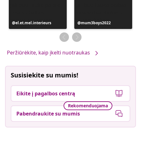
Įrašą
el.et.mel.interieurs
Įrašą
mum3boys2022
paskelbė
paskelbė
Peržiūrėkite, kaip įkelti nuotraukas
Susisiekite su mumis!
Eikite į pagalbos centrą
Rekomenduojama
Pabendraukite su mumis