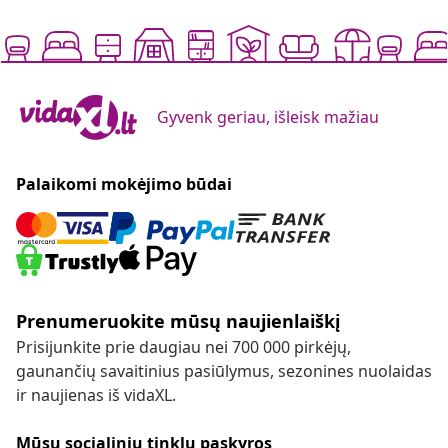
Gyvenk geriau, išleisk mažiau
Palaikomi mokėjimo būdai
Prenumeruokite mūsų naujienlaiškį
Prisijunkite prie daugiau nei 700 000 pirkėjų,
gaunančių savaitinius pasiūlymus, sezonines nuolaidas
ir naujienas iš vidaXL.
Mūsų socialinių tinklų paskyros