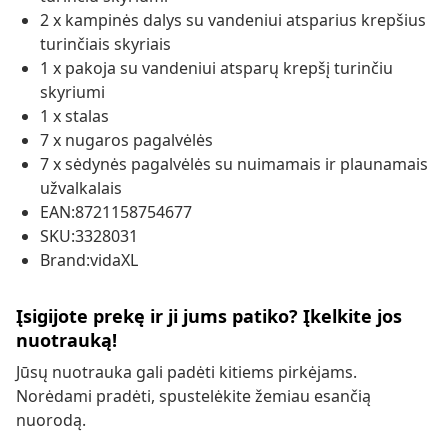
2 x kampinės dalys su vandeniui atsparius krepšius
turinčiais skyriais
1 x pakoja su vandeniui atsparų krepšį turinčiu
skyriumi
1 x stalas
7 x nugaros pagalvėlės
7 x sėdynės pagalvėlės su nuimamais ir plaunamais
užvalkalais
EAN:8721158754677
SKU:3328031
Brand:vidaXL
Įsigijote prekę ir ji jums patiko? Įkelkite jos
nuotrauką!
Jūsų nuotrauka gali padėti kitiems pirkėjams.
Norėdami pradėti, spustelėkite žemiau esančią
nuorodą.