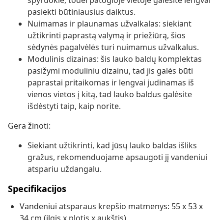
spyruokle, todėl patogioje vietoje galėsite lengvai
pasiekti būtiniausius daiktus.
Nuimamas ir plaunamas užvalkalas: siekiant
užtikrinti paprastą valymą ir priežiūrą, šios
sėdynės pagalvėlės turi nuimamus užvalkalus.
Modulinis dizainas: šis lauko baldų komplektas
pasižymi moduliniu dizainu, tad jis galės būti
paprastai pritaikomas ir lengvai judinamas iš
vienos vietos į kitą, tad lauko baldus galėsite
išdėstyti taip, kaip norite.
Gera žinoti:
Siekiant užtikrinti, kad jūsų lauko baldas išliks
gražus, rekomenduojame apsaugoti jį vandeniui
atspariu uždangalu.
Specifikacijos
Vandeniui atsparaus krepšio matmenys: 55 x 53 x
34 cm (ilgis x plotis x aukštis)