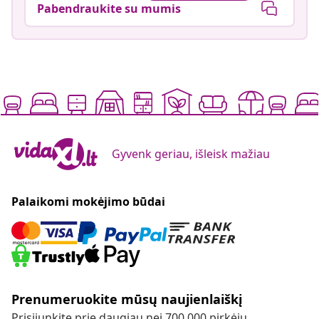
Pabendraukite su mumis
Gyvenk geriau, išleisk mažiau
Palaikomi mokėjimo būdai
Prenumeruokite mūsų naujienlaiškį
Prisijunkite prie daugiau nei 700 000 pirkėjų,