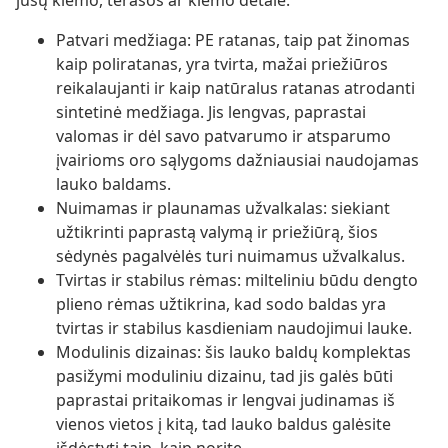
jūsų kiemo, terasos ar kiemo detale.
Patvari medžiaga: PE ratanas, taip pat žinomas
kaip poliratanas, yra tvirta, mažai priežiūros
reikalaujanti ir kaip natūralus ratanas atrodanti
sintetinė medžiaga. Jis lengvas, paprastai
valomas ir dėl savo patvarumo ir atsparumo
įvairioms oro sąlygoms dažniausiai naudojamas
lauko baldams.
Nuimamas ir plaunamas užvalkalas: siekiant
užtikrinti paprastą valymą ir priežiūrą, šios
sėdynės pagalvėlės turi nuimamus užvalkalus.
Tvirtas ir stabilus rėmas: milteliniu būdu dengto
plieno rėmas užtikrina, kad sodo baldas yra
tvirtas ir stabilus kasdieniam naudojimui lauke.
Modulinis dizainas: šis lauko baldų komplektas
pasižymi moduliniu dizainu, tad jis galės būti
paprastai pritaikomas ir lengvai judinamas iš
vienos vietos į kitą, tad lauko baldus galėsite