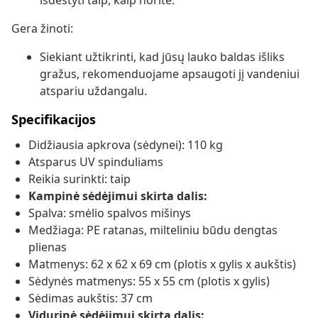
išdėstyti taip, kaip norite.
Gera žinoti:
Siekiant užtikrinti, kad jūsų lauko baldas išliks
gražus, rekomenduojame apsaugoti jį vandeniui
atspariu uždangalu.
Specifikacijos
Didžiausia apkrova (sėdynei): 110 kg
Atsparus UV spinduliams
Reikia surinkti: taip
Kampinė sėdėjimui skirta dalis:
Spalva: smėlio spalvos mišinys
Medžiaga: PE ratanas, milteliniu būdu dengtas
plienas
Matmenys: 62 x 62 x 69 cm (plotis x gylis x aukštis)
Sėdynės matmenys: 55 x 55 cm (plotis x gylis)
Sėdimas aukštis: 37 cm
Vidurinė sėdėjimui skirta dalis: