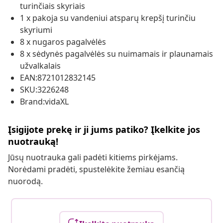
turinčiais skyriais
1 x pakoja su vandeniui atsparų krepšį turinčiu
skyriumi
8 x nugaros pagalvėlės
8 x sėdynės pagalvėlės su nuimamais ir plaunamais
užvalkalais
EAN:8721012832145
SKU:3226248
Brand:vidaXL
Įsigijote prekę ir ji jums patiko? Įkelkite jos
nuotrauką!
Jūsų nuotrauka gali padėti kitiems pirkėjams.
Norėdami pradėti, spustelėkite žemiau esančią
nuorodą.