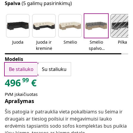
Spalva
(5 galimų pasirinkimų)
Juoda
Juoda ir
Smėlio
Smėlio
Pilka
kreminė
spalvos
mišinys
Modelis
Be staliuko
Su staliuku
99
496
€
PVM įskaičiuotas
Aprašymas
Šis patogia ir patrauklia vieta pokalbiams su šeima ir
draugais ar tiesiog poilsiui ir mėgavimuisi lauko
erdvėmis tapsiantis sodo sofos komplektas bus puikia