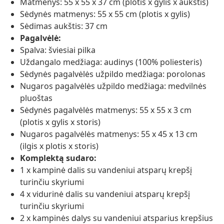
Matmenys: 55 x 55 x 37 cm (plotis x gylis x aukštis)
Sėdynės matmenys: 55 x 55 cm (plotis x gylis)
Sėdimas aukštis: 37 cm
Pagalvėlė:
Spalva: šviesiai pilka
Uždangalo medžiaga: audinys (100% poliesteris)
Sėdynės pagalvėlės užpildo medžiaga: porolonas
Nugaros pagalvėlės užpildo medžiaga: medvilnės
pluoštas
Sėdynės pagalvėlės matmenys: 55 x 55 x 3 cm
(plotis x gylis x storis)
Nugaros pagalvėlės matmenys: 55 x 45 x 13 cm
(ilgis x plotis x storis)
Komplektą sudaro:
1 x kampinė dalis su vandeniui atsparų krepšį
turinčiu skyriumi
4 x vidurinė dalis su vandeniui atsparų krepšį
turinčiu skyriumi
2 x kampinės dalys su vandeniui atsparius krepšius