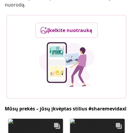
nuorodą.
Įkelkite nuotrauką
Mūsų prekės – jūsų įkvėptas stilius #sharemevidaxl