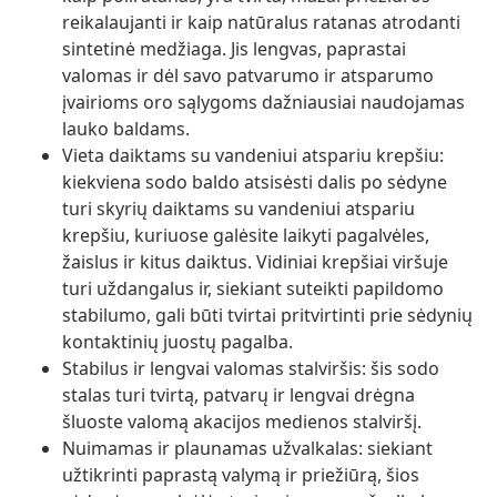
reikalaujanti ir kaip natūralus ratanas atrodanti
sintetinė medžiaga. Jis lengvas, paprastai
valomas ir dėl savo patvarumo ir atsparumo
įvairioms oro sąlygoms dažniausiai naudojamas
lauko baldams.
Vieta daiktams su vandeniui atspariu krepšiu:
kiekviena sodo baldo atsisėsti dalis po sėdyne
turi skyrių daiktams su vandeniui atspariu
krepšiu, kuriuose galėsite laikyti pagalvėles,
žaislus ir kitus daiktus. Vidiniai krepšiai viršuje
turi uždangalus ir, siekiant suteikti papildomo
stabilumo, gali būti tvirtai pritvirtinti prie sėdynių
kontaktinių juostų pagalba.
Stabilus ir lengvai valomas stalviršis: šis sodo
stalas turi tvirtą, patvarų ir lengvai drėgna
šluoste valomą akacijos medienos stalviršį.
Nuimamas ir plaunamas užvalkalas: siekiant
užtikrinti paprastą valymą ir priežiūrą, šios