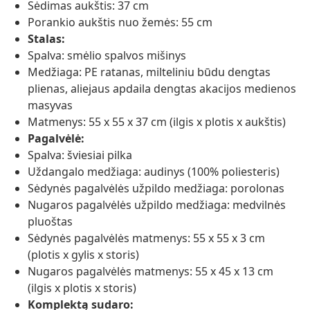
Sėdimas aukštis: 37 cm
Porankio aukštis nuo žemės: 55 cm
Stalas:
Spalva: smėlio spalvos mišinys
Medžiaga: PE ratanas, milteliniu būdu dengtas
plienas, aliejaus apdaila dengtas akacijos medienos
masyvas
Matmenys: 55 x 55 x 37 cm (ilgis x plotis x aukštis)
Pagalvėlė:
Spalva: šviesiai pilka
Uždangalo medžiaga: audinys (100% poliesteris)
Sėdynės pagalvėlės užpildo medžiaga: porolonas
Nugaros pagalvėlės užpildo medžiaga: medvilnės
pluoštas
Sėdynės pagalvėlės matmenys: 55 x 55 x 3 cm
(plotis x gylis x storis)
Nugaros pagalvėlės matmenys: 55 x 45 x 13 cm
(ilgis x plotis x storis)
Komplektą sudaro: