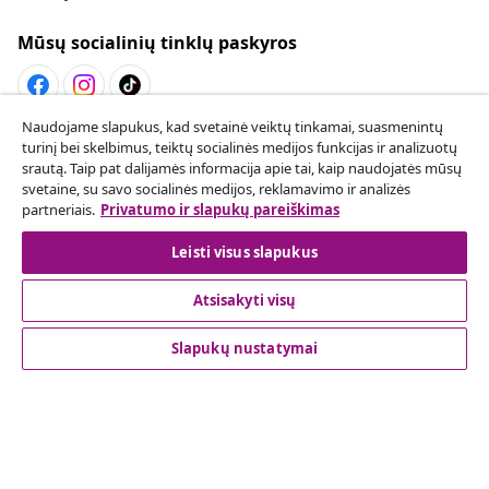
Mūsų socialinių tinklų paskyros
Naudojame slapukus, kad svetainė veiktų tinkamai, suasmenintų
Sutarties atsisakymas
turinį bei skelbimus, teiktų socialinės medijos funkcijas ir analizuotų
srautą. Taip pat dalijamės informacija apie tai, kaip naudojatės mūsų
Pateikite prašymą atsisakyti užsakymo.
svetaine, su savo socialinės medijos, reklamavimo ir analizės
partneriais.
Privatumo ir slapukų pareiškimas
Sutarties atsisakymas
Leisti visus slapukus
Atsisakyti visų
Klientų aptarnavimas
Slapukų nustatymai
Verslas
vidaXL