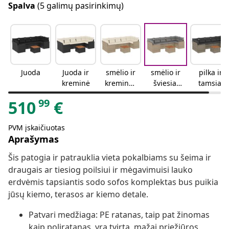
Spalva
(5 galimų pasirinkimų)
Juoda
Juoda ir
smėlio ir
smėlio ir
pilka ir
kreminė
kreminės
šviesiai
tamsiai
spalvos
pilkos
pilka
99
510
€
spalvos
mišinys
PVM įskaičiuotas
Aprašymas
Šis patogia ir patrauklia vieta pokalbiams su šeima ir
draugais ar tiesiog poilsiui ir mėgavimuisi lauko
erdvėmis tapsiantis sodo sofos komplektas bus puikia
jūsų kiemo, terasos ar kiemo detale.
Patvari medžiaga: PE ratanas, taip pat žinomas
kaip poliratanas, yra tvirta, mažai priežiūros