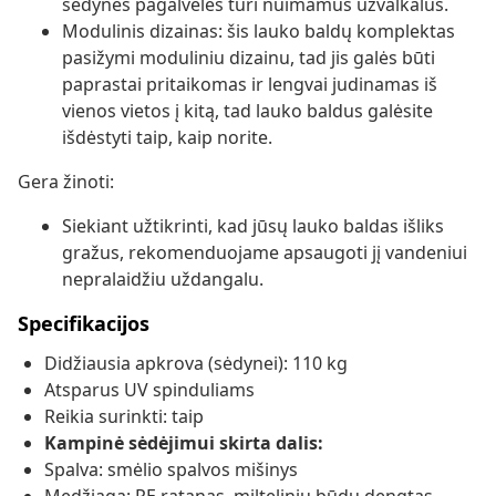
sėdynės pagalvėlės turi nuimamus užvalkalus.
Modulinis dizainas: šis lauko baldų komplektas
pasižymi moduliniu dizainu, tad jis galės būti
paprastai pritaikomas ir lengvai judinamas iš
vienos vietos į kitą, tad lauko baldus galėsite
išdėstyti taip, kaip norite.
Gera žinoti:
Siekiant užtikrinti, kad jūsų lauko baldas išliks
gražus, rekomenduojame apsaugoti jį vandeniui
nepralaidžiu uždangalu.
Specifikacijos
Didžiausia apkrova (sėdynei): 110 kg
Atsparus UV spinduliams
Reikia surinkti: taip
Kampinė sėdėjimui skirta dalis:
Spalva: smėlio spalvos mišinys