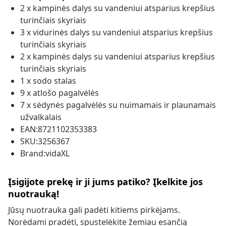
2 x kampinės dalys su vandeniui atsparius krepšius
turinčiais skyriais
3 x vidurinės dalys su vandeniui atsparius krepšius
turinčiais skyriais
2 x kampinės dalys su vandeniui atsparius krepšius
turinčiais skyriais
1 x sodo stalas
9 x atlošo pagalvėlės
7 x sėdynės pagalvėlės su nuimamais ir plaunamais
užvalkalais
EAN:8721102353383
SKU:3256367
Brand:vidaXL
Įsigijote prekę ir ji jums patiko? Įkelkite jos
nuotrauką!
Jūsų nuotrauka gali padėti kitiems pirkėjams.
Norėdami pradėti, spustelėkite žemiau esančią