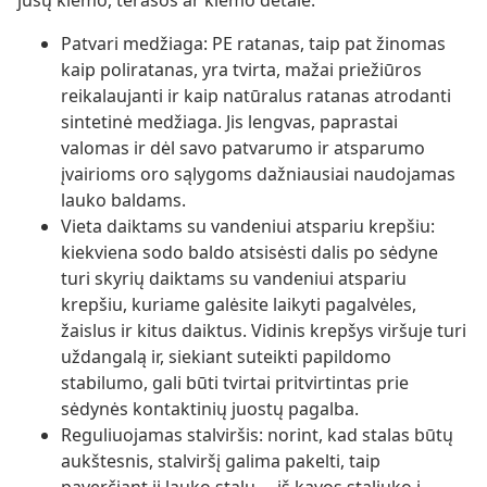
jūsų kiemo, terasos ar kiemo detale.
Patvari medžiaga: PE ratanas, taip pat žinomas
kaip poliratanas, yra tvirta, mažai priežiūros
reikalaujanti ir kaip natūralus ratanas atrodanti
sintetinė medžiaga. Jis lengvas, paprastai
valomas ir dėl savo patvarumo ir atsparumo
įvairioms oro sąlygoms dažniausiai naudojamas
lauko baldams.
Vieta daiktams su vandeniui atspariu krepšiu:
kiekviena sodo baldo atsisėsti dalis po sėdyne
turi skyrių daiktams su vandeniui atspariu
krepšiu, kuriame galėsite laikyti pagalvėles,
žaislus ir kitus daiktus. Vidinis krepšys viršuje turi
uždangalą ir, siekiant suteikti papildomo
stabilumo, gali būti tvirtai pritvirtintas prie
sėdynės kontaktinių juostų pagalba.
Reguliuojamas stalviršis: norint, kad stalas būtų
aukštesnis, stalviršį galima pakelti, taip