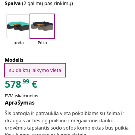
Spalva
(2 galimų pasirinkimų)
Juoda
Pilka
Modelis
su daiktų laikymo vieta
99
578
€
PVM įskaičiuotas
Aprašymas
Šis patogia ir patrauklia vieta pokalbiams su šeima ir
draugais ar tiesiog poilsiui ir mėgavimuisi lauko
erdvėmis tapsiantis sodo sofos komplektas bus puikia