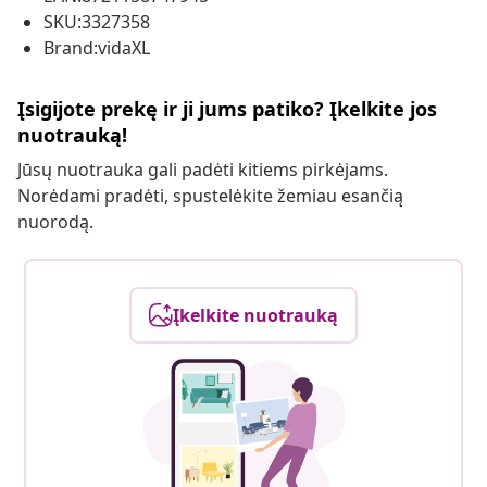
SKU:3327358
Brand:vidaXL
Įsigijote prekę ir ji jums patiko? Įkelkite jos
nuotrauką!
Jūsų nuotrauka gali padėti kitiems pirkėjams.
Norėdami pradėti, spustelėkite žemiau esančią
nuorodą.
Įkelkite nuotrauką