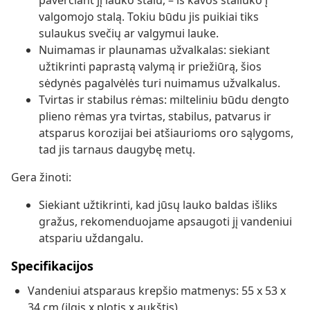
paverčiant jį lauko stalu, – iš kavos staliuko į
valgomojo stalą. Tokiu būdu jis puikiai tiks
sulaukus svečių ar valgymui lauke.
Nuimamas ir plaunamas užvalkalas: siekiant
užtikrinti paprastą valymą ir priežiūrą, šios
sėdynės pagalvėlės turi nuimamus užvalkalus.
Tvirtas ir stabilus rėmas: milteliniu būdu dengto
plieno rėmas yra tvirtas, stabilus, patvarus ir
atsparus korozijai bei atšiaurioms oro sąlygoms,
tad jis tarnaus daugybę metų.
Gera žinoti:
Siekiant užtikrinti, kad jūsų lauko baldas išliks
gražus, rekomenduojame apsaugoti jį vandeniui
atspariu uždangalu.
Specifikacijos
Vandeniui atsparaus krepšio matmenys: 55 x 53 x
34 cm (ilgis x plotis x aukštis)