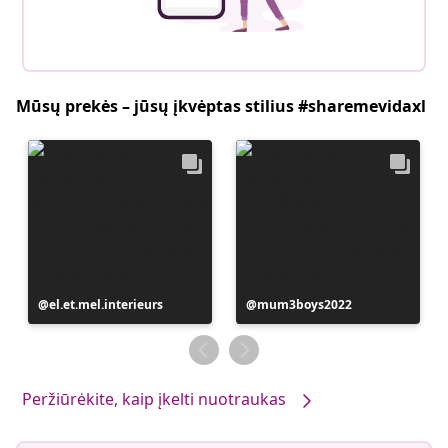
Mūsų prekės – jūsų įkvėptas stilius #sharemevidaxl
Įrašą
el.et.mel.interieurs
Įrašą
mum3boys2022
paskelbė
paskelbė
Peržiūrėkite, kaip įkelti nuotraukas