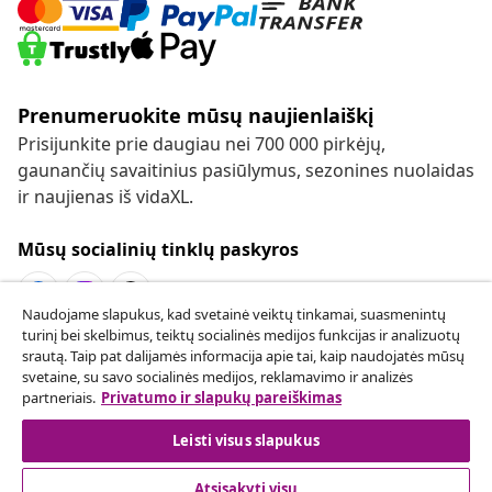
Prenumeruokite mūsų naujienlaiškį
Prisijunkite prie daugiau nei 700 000 pirkėjų,
gaunančių savaitinius pasiūlymus, sezonines nuolaidas
ir naujienas iš vidaXL.
Mūsų socialinių tinklų paskyros
Naudojame slapukus, kad svetainė veiktų tinkamai, suasmenintų
turinį bei skelbimus, teiktų socialinės medijos funkcijas ir analizuotų
Sutarties atsisakymas
srautą. Taip pat dalijamės informacija apie tai, kaip naudojatės mūsų
svetaine, su savo socialinės medijos, reklamavimo ir analizės
Pateikite prašymą atsisakyti užsakymo.
partneriais.
Privatumo ir slapukų pareiškimas
Sutarties atsisakymas
Leisti visus slapukus
Atsisakyti visų