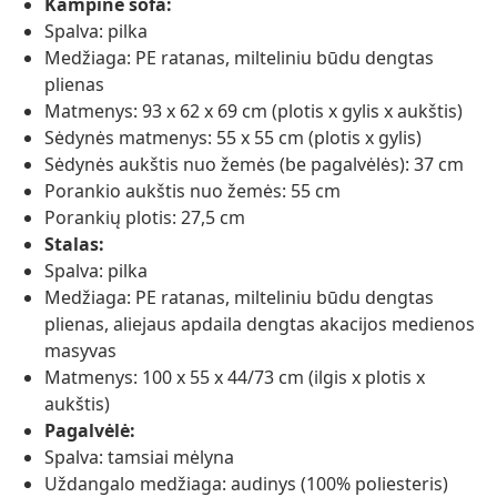
Kampinė sofa:
Spalva: pilka
Medžiaga: PE ratanas, milteliniu būdu dengtas
plienas
Matmenys: 93 x 62 x 69 cm (plotis x gylis x aukštis)
Sėdynės matmenys: 55 x 55 cm (plotis x gylis)
Sėdynės aukštis nuo žemės (be pagalvėlės): 37 cm
Porankio aukštis nuo žemės: 55 cm
Porankių plotis: 27,5 cm
Stalas:
Spalva: pilka
Medžiaga: PE ratanas, milteliniu būdu dengtas
plienas, aliejaus apdaila dengtas akacijos medienos
masyvas
Matmenys: 100 x 55 x 44/73 cm (ilgis x plotis x
aukštis)
Pagalvėlė:
Spalva: tamsiai mėlyna
Uždangalo medžiaga: audinys (100% poliesteris)