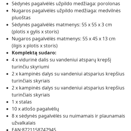
Sėdynės pagalvėlės užpildo medžiaga: porolonas
Nugaros pagalvėlės užpildo medžiaga: medvilnės
pluoštas
Sėdynės pagalvėlės matmenys: 55 x 55 x 3 cm
(plotis x gylis x storis)
Nugaros pagalvėlės matmenys: 55 x 45 x 13 cm
(ilgis x plotis x storis)
Komplektą sudaro:
4 x vidurinė dalis su vandeniui atsparų krepšį
turinčiu skyriumi
2 x kampinės dalys su vandeniui atsparius krepšius
turinčiais skyriais
2 x kampinės dalys su vandeniui atsparius krepšius
turinčiais skyriais
1 x stalas
10 x atlošo pagalvėlių
8 x sėdynės pagalvėlės su nuimamais ir plaunamais
užvalkalais
EAN:8721158747945