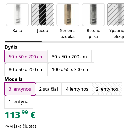
Balta
Juoda
Sonoma
Betono
Ypatingai
ąžuolas
pilka
blizgi
balta
Dydis
50 x 50 x 200 cm
30 x 50 x 200 cm
80 x 50 x 200 cm
100 x 50 x 200 cm
Modelis
3 lentynos
2 stalčiai
4 lentynos
2 lentynos
1 lentyna
99
113
€
PVM įskaičiuotas