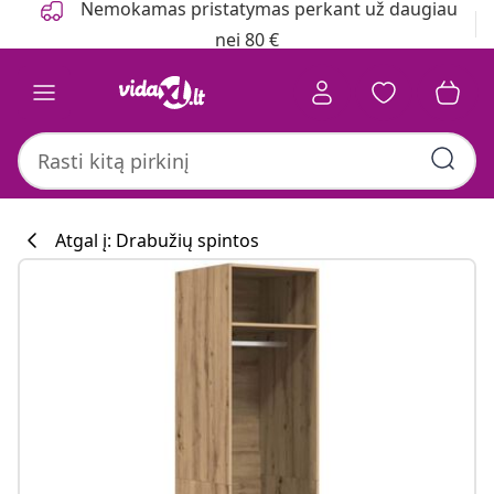
Nemokamas pristatymas perkant už daugiau
nei 80 €
Atgal į: Drabužių spintos