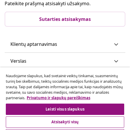
Pateikite prašymą atsisakyti užsakymo.
Sutarties atsisakymas
Klientų aptarnavimas
Verslas
Naudojame slapukus, kad svetainė veiktų tinkamai, suasmenintų
vidaXL
turinį bei skelbimus, teiktų socialinės medijos funkcijas ir analizuotų
srautą. Taip pat dalijamės informacija apie tai, kaip naudojatės mūsų
svetaine, su savo socialinės medijos, reklamavimo ir analizės
Atraskite daugiau
partneriais.
Privatumo ir slapukų pareiškimas
Leisti visus slapukus
Atsisakyti visų