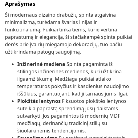
Aprašymas
Ši modernaus dizaino drabužių spinta atgaivina
minimalizmą, turėdama švarias linijas ir
funkcionalumą. Puikiai tinka tiems, kurie vertina
paprastumą ir eleganciją, ši stačiakampė spinta puikiai
derės prie įvairių miegamojo dekoracijų, tuo pačiu
užtikrindama patogų saugojimą.
Inžinerinė mediena
Spinta pagaminta iš
stilingos inžinerinės medienos, kuri užtikrina
ilgaamžiškumą. Medžiaga puikiai atlaiko
temperatūros pokyčius ir kasdienius naudojimo
iššūkius, garantuojant, kad ji tarnaus jums ilgai.
Plokštės lentynos
Fiksuotos plokštės lentynos
suteikia paprastą sprendimą jūsų daiktams
sutvarkyti. Jos pagamintos iš modernių MDF
medžiagų, derinančių tradicinį stilių su
šiuolaikinėmis tendencijomis.