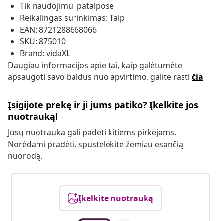
Tik naudojimui patalpose
Reikalingas surinkimas: Taip
EAN: 8721288668066
SKU: 875010
Brand: vidaXL
Daugiau informacijos apie tai, kaip galėtumėte
apsaugoti savo baldus nuo apvirtimo, galite rasti
čia
Įsigijote prekę ir ji jums patiko? Įkelkite jos
nuotrauką!
Jūsų nuotrauka gali padėti kitiems pirkėjams.
Norėdami pradėti, spustelėkite žemiau esančią
nuorodą.
Įkelkite nuotrauką