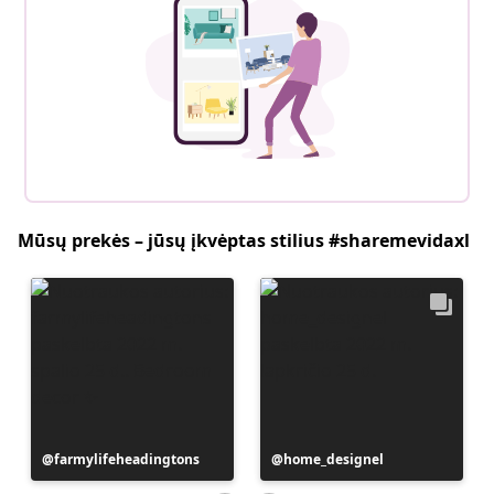
Mūsų prekės – jūsų įkvėptas stilius #sharemevidaxl
Įrašą
farmylifeheadingtons
Įrašą
home_designel
paskelbė
paskelbė