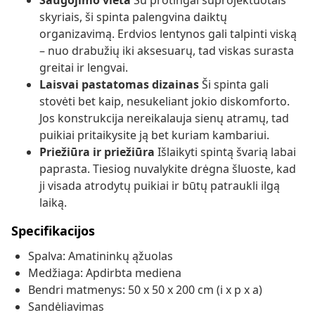
Saugojimo vieta
Su protingai suprojektuotais
skyriais, ši spinta palengvina daiktų
organizavimą. Erdvios lentynos gali talpinti viską
– nuo drabužių iki aksesuarų, tad viskas surasta
greitai ir lengvai.
Laisvai pastatomas dizainas
Ši spinta gali
stovėti bet kaip, nesukeliant jokio diskomforto.
Jos konstrukcija nereikalauja sienų atramų, tad
puikiai pritaikysite ją bet kuriam kambariui.
Priežiūra ir priežiūra
Išlaikyti spintą švarią labai
paprasta. Tiesiog nuvalykite drėgna šluoste, kad
ji visada atrodytų puikiai ir būtų patraukli ilgą
laiką.
Specifikacijos
Spalva: Amatininkų ąžuolas
Medžiaga: Apdirbta mediena
Bendri matmenys: 50 x 50 x 200 cm (i x p x a)
Sandėliavimas