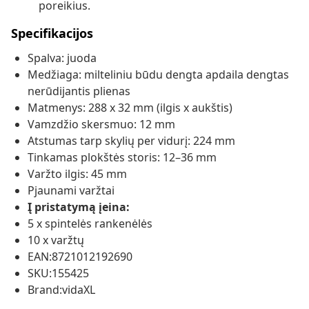
poreikius.
Specifikacijos
Spalva: juoda
Medžiaga: milteliniu būdu dengta apdaila dengtas
nerūdijantis plienas
Matmenys: 288 x 32 mm (ilgis x aukštis)
Vamzdžio skersmuo: 12 mm
Atstumas tarp skylių per vidurį: 224 mm
Tinkamas plokštės storis: 12–36 mm
Varžto ilgis: 45 mm
Pjaunami varžtai
Į pristatymą įeina:
5 x spintelės rankenėlės
10 x varžtų
EAN:8721012192690
SKU:155425
Brand:vidaXL