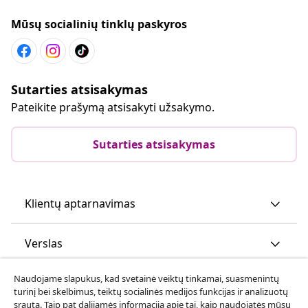
Mūsų socialinių tinklų paskyros
Sutarties atsisakymas
Pateikite prašymą atsisakyti užsakymo.
Sutarties atsisakymas
Klientų aptarnavimas
Verslas
Naudojame slapukus, kad svetainė veiktų tinkamai, suasmenintų
vidaXL
turinį bei skelbimus, teiktų socialinės medijos funkcijas ir analizuotų
srautą. Taip pat dalijamės informacija apie tai, kaip naudojatės mūsų