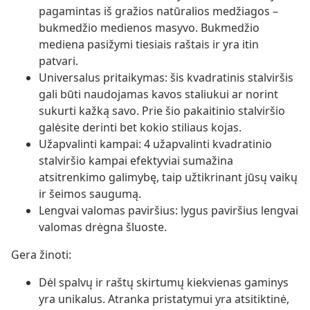
pagamintas iš gražios natūralios medžiagos –
bukmedžio medienos masyvo. Bukmedžio
mediena pasižymi tiesiais raštais ir yra itin
patvari.
Universalus pritaikymas: šis kvadratinis stalviršis
gali būti naudojamas kavos staliukui ar norint
sukurti kažką savo. Prie šio pakaitinio stalviršio
galėsite derinti bet kokio stiliaus kojas.
Užapvalinti kampai: 4 užapvalinti kvadratinio
stalviršio kampai efektyviai sumažina
atsitrenkimo galimybę, taip užtikrinant jūsų vaikų
ir šeimos saugumą.
Lengvai valomas paviršius: lygus paviršius lengvai
valomas drėgna šluoste.
Gera žinoti:
Dėl spalvų ir raštų skirtumų kiekvienas gaminys
yra unikalus. Atranka pristatymui yra atsitiktinė,