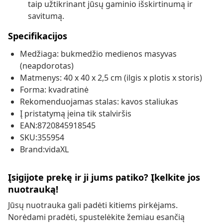
taip užtikrinant jūsų gaminio išskirtinumą ir
savitumą.
Specifikacijos
Medžiaga: bukmedžio medienos masyvas
(neapdorotas)
Matmenys: 40 x 40 x 2,5 cm (ilgis x plotis x storis)
Forma: kvadratinė
Rekomenduojamas stalas: kavos staliukas
Į pristatymą įeina tik stalviršis
EAN:8720845918545
SKU:355954
Brand:vidaXL
Įsigijote prekę ir ji jums patiko? Įkelkite jos
nuotrauką!
Jūsų nuotrauka gali padėti kitiems pirkėjams.
Norėdami pradėti, spustelėkite žemiau esančią