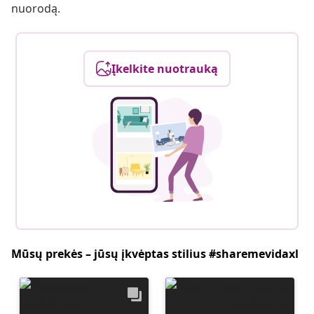
nuorodą.
Įkelkite nuotrauką
Mūsų prekės – jūsų įkvėptas stilius #sharemevidaxl