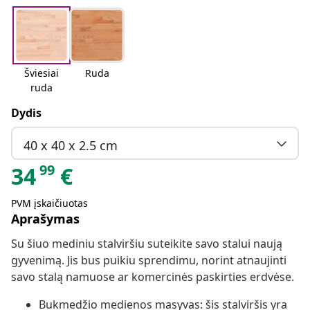
Šviesiai
Ruda
ruda
Dydis
40 x 40 x 2.5 cm
99
34
€
PVM įskaičiuotas
Aprašymas
Su šiuo mediniu stalviršiu suteikite savo stalui naują
gyvenimą. Jis bus puikiu sprendimu, norint atnaujinti
savo stalą namuose ar komercinės paskirties erdvėse.
Bukmedžio medienos masyvas: šis stalviršis yra