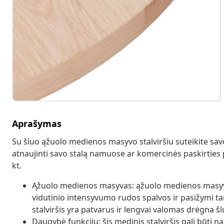
Aprašymas
Su šiuo ąžuolo medienos masyvo stalviršiu suteikite sav
atnaujinti savo stalą namuose ar komercinės paskirties p
kt.
Ąžuolo medienos masyvas: ąžuolo medienos masyva
vidutinio intensyvumo rudos spalvos ir pasižymi tank
stalviršis yra patvarus ir lengvai valomas drėgna šl
Daugybė funkcijų: šis medinis stalviršis gali būti