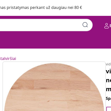
s pristatymas perkant už daugiau nei 80 €
talviršiai
vi
v
n
m
Sp