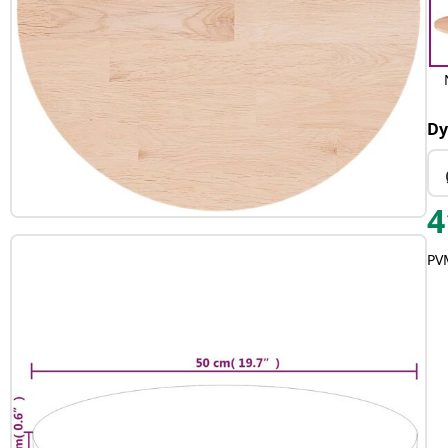
Dy
4
PVM