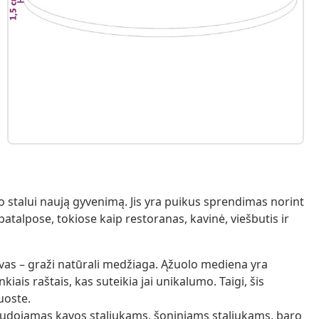
o stalui naują gyvenimą. Jis yra puikus sprendimas norint
atalpose, tokiose kaip restoranas, kavinė, viešbutis ir
s – graži natūrali medžiaga. Ąžuolo mediena yra
iais raštais, kas suteikia jai unikalumo. Taigi, šis
uoste.
 naudojamas kavos staliukams, šoniniams staliukams, baro