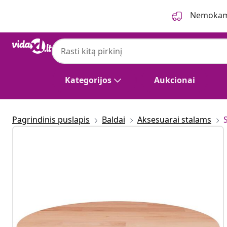
Ankstesnis
Kitas
Nemokama
Kategorijos
Aukcionai
Pagrindinis puslapis
Baldai
Aksesuarai stalams
S