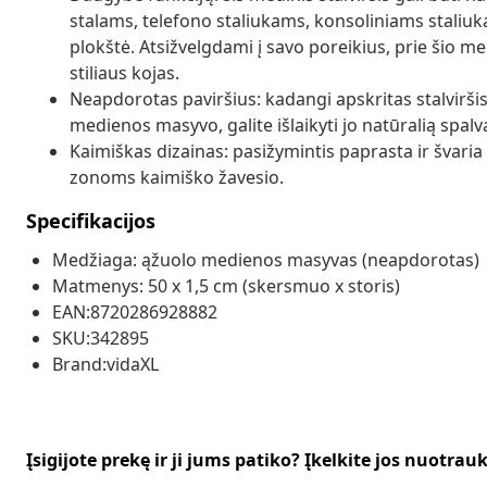
stalams, telefono staliukams, konsoliniams staliu
plokštė. Atsižvelgdami į savo poreikius, prie šio me
stiliaus kojas.
Neapdorotas paviršius: kadangi apskritas stalvirši
medienos masyvo, galite išlaikyti jo natūralią spalvą
Kaimiškas dizainas: pasižymintis paprasta ir švaria 
zonoms kaimiško žavesio.
Specifikacijos
Medžiaga: ąžuolo medienos masyvas (neapdorotas)
Matmenys: 50 x 1,5 cm (skersmuo x storis)
EAN:8720286928882
SKU:342895
Brand:vidaXL
Įsigijote prekę ir ji jums patiko? Įkelkite jos nuotrau