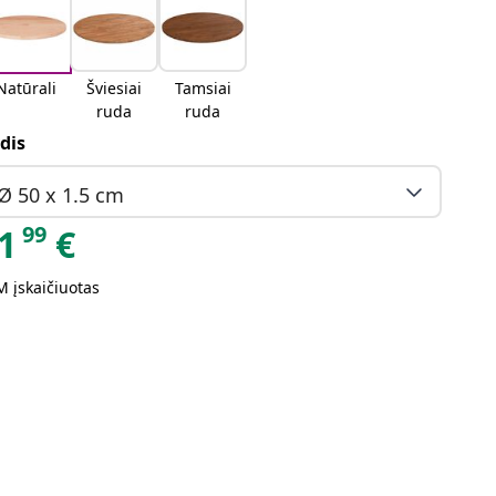
Natūrali
Šviesiai
Tamsiai
ruda
ruda
dis
Ø 50 x 1.5 cm
99
1
€
 įskaičiuotas