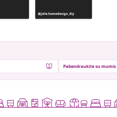
Įrašą
jolie.homedesign_diy
Įrašą
jennyos
paskelbė
paskelb
Pabendraukite su mumis