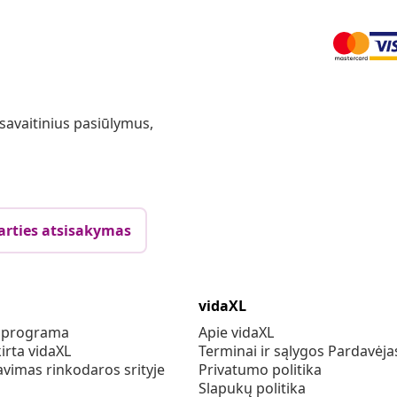
 savaitinius pasiūlymus,
arties atsisakymas
vidaXL
s programa
Apie vidaXL
irta vidaXL
Terminai ir sąlygos Pardavėja
vimas rinkodaros srityje
Privatumo politika
Slapukų politika