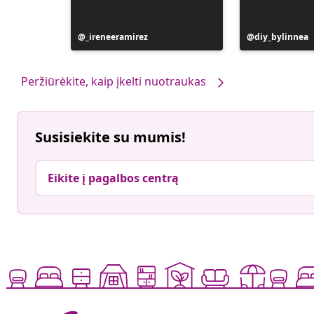
Įrašą
_ireneeramirez
Įrašą
diy_bylinnea
paskelbė
paskelbė
Peržiūrėkite, kaip įkelti nuotraukas
Susisiekite su mumis!
Eikite į pagalbos centrą