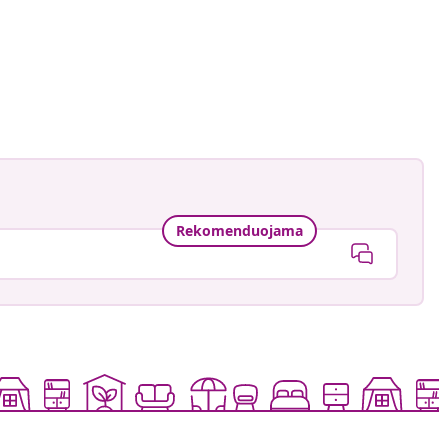
tmans
ė
Rekomenduojama