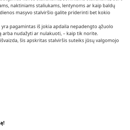
kams, naktiniams staliukams, lentynoms ar kaip baldų
dienos masyvo stalviršio galite priderinti bet kokio
s yra pagamintas iš jokia apdaila nepadengto ąžuolo
 arba nudažyti ar nulakuoti, – kaip tik norite.
išvaizda, šis apskritas stalviršis suteiks jūsų valgomojo
ką!