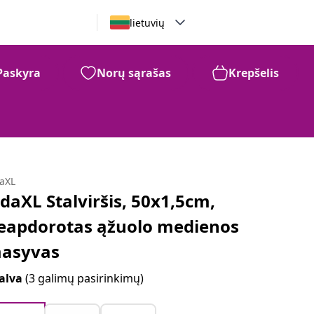
lietuvių
Paskyra
Norų sąrašas
Krepšelis
daXL
idaXL Stalviršis, 50x1,5cm,
eapdorotas ąžuolo medienos
asyvas
alva
(3 galimų pasirinkimų)