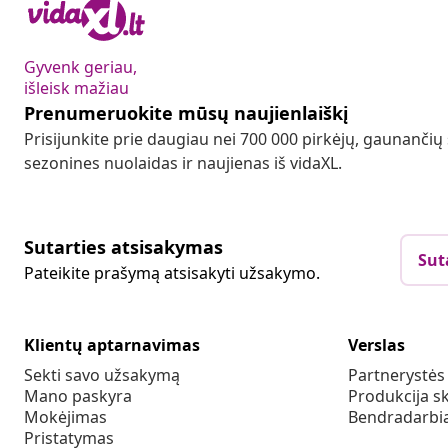
Gyvenk geriau,
išleisk mažiau
Prenumeruokite mūsų naujienlaiškį
Prisijunkite prie daugiau nei 700 000 pirkėjų, gaunančių
sezonines nuolaidas ir naujienas iš vidaXL.
Sutarties atsisakymas
Sut
Pateikite prašymą atsisakyti užsakymo.
Klientų aptarnavimas
Verslas
Sekti savo užsakymą
Partnerystė
Mano paskyra
Produkcija sk
Mokėjimas
Bendradarbia
Pristatymas