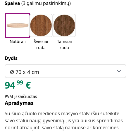
Spalva
(3 galimų pasirinkimų)
Natūrali
Šviesiai
Tamsiai
ruda
ruda
Dydis
Ø 70 x 4 cm
99
94
€
PVM įskaičiuotas
Aprašymas
Su šiuo ąžuolo medienos masyvo stalviršiu suteikite
savo stalui naują gyvenimą. Jis yra puikus sprendimas
norint atnaujinti savo stalą namuose ar komercinės