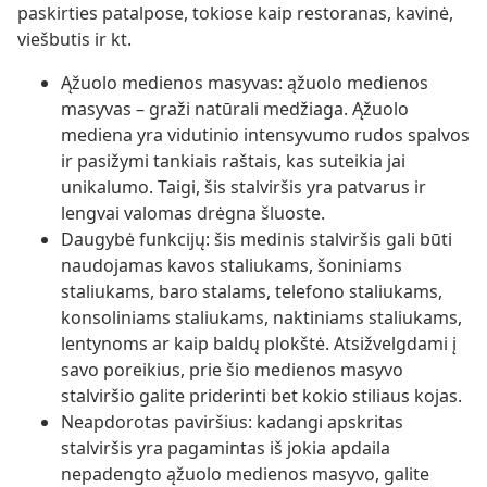
paskirties patalpose, tokiose kaip restoranas, kavinė,
viešbutis ir kt.
Ąžuolo medienos masyvas: ąžuolo medienos
masyvas – graži natūrali medžiaga. Ąžuolo
mediena yra vidutinio intensyvumo rudos spalvos
ir pasižymi tankiais raštais, kas suteikia jai
unikalumo. Taigi, šis stalviršis yra patvarus ir
lengvai valomas drėgna šluoste.
Daugybė funkcijų: šis medinis stalviršis gali būti
naudojamas kavos staliukams, šoniniams
staliukams, baro stalams, telefono staliukams,
konsoliniams staliukams, naktiniams staliukams,
lentynoms ar kaip baldų plokštė. Atsižvelgdami į
savo poreikius, prie šio medienos masyvo
stalviršio galite priderinti bet kokio stiliaus kojas.
Neapdorotas paviršius: kadangi apskritas
stalviršis yra pagamintas iš jokia apdaila
nepadengto ąžuolo medienos masyvo, galite