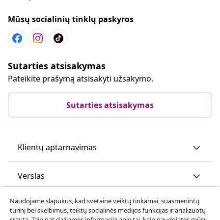
Mūsų socialinių tinklų paskyros
Sutarties atsisakymas
Pateikite prašymą atsisakyti užsakymo.
Sutarties atsisakymas
Klientų aptarnavimas
Verslas
Naudojame slapukus, kad svetainė veiktų tinkamai, suasmenintų
vidaXL
turinį bei skelbimus, teiktų socialinės medijos funkcijas ir analizuotų
srautą. Taip pat dalijamės informacija apie tai, kaip naudojatės mūsų