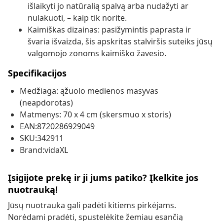
išlaikyti jo natūralią spalvą arba nudažyti ar
nulakuoti, – kaip tik norite.
Kaimiškas dizainas: pasižymintis paprasta ir
švaria išvaizda, šis apskritas stalviršis suteiks jūsų
valgomojo zonoms kaimiško žavesio.
Specifikacijos
Medžiaga: ąžuolo medienos masyvas
(neapdorotas)
Matmenys: 70 x 4 cm (skersmuo x storis)
EAN:8720286929049
SKU:342911
Brand:vidaXL
Įsigijote prekę ir ji jums patiko? Įkelkite jos
nuotrauką!
Jūsų nuotrauka gali padėti kitiems pirkėjams.
Norėdami pradėti, spustelėkite žemiau esančią