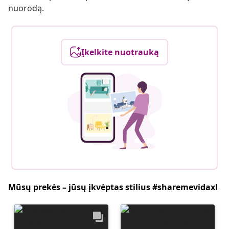
nuorodą.
Įkelkite nuotrauką
Mūsų prekės – jūsų įkvėptas stilius #sharemevidaxl