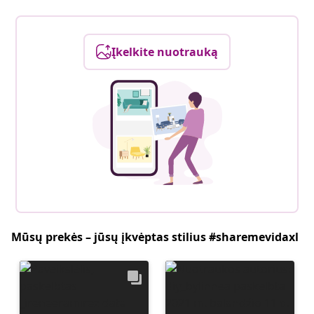
Įkelkite nuotrauką
Mūsų prekės – jūsų įkvėptas stilius #sharemevidaxl