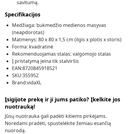
savitumą.
Specifikacijos
Medžiaga: bukmedžio medienos masyvas
(neapdorotas)
Matmenys: 80 x 80 x 1,5 cm (ilgis x plotis x storis)
Forma: kvadratinė
Rekomenduojamas stalas: valgomojo stalas
Į pristatymą įeina tik stalviršis
EAN:8720845918521
SKU:355952
Brand:vidaXL
Įsigijote prekę ir ji jums patiko? Įkelkite jos
nuotrauką!
Jūsų nuotrauka gali padėti kitiems pirkėjams.
Norėdami pradėti, spustelėkite žemiau esančią
nuorodą.