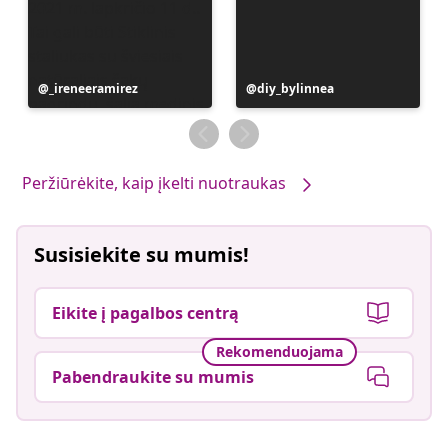
Įrašą
_ireneeramirez
Įrašą
diy_bylinnea
paskelbė
paskelbė
Peržiūrėkite, kaip įkelti nuotraukas
Susisiekite su mumis!
Eikite į pagalbos centrą
Rekomenduojama
Pabendraukite su mumis