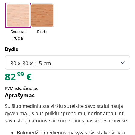
Šviesiai
Ruda
ruda
Dydis
80 x 80 x 1.5 cm
99
82
€
PVM įskaičiuotas
Aprašymas
Su šiuo mediniu stalviršiu suteikite savo stalui naują
gyvenimą. Jis bus puikiu sprendimu, norint atnaujinti
savo stalą namuose ar komercinės paskirties erdvėse.
Bukmedžio medienos masyvas: šis stalviršis yra