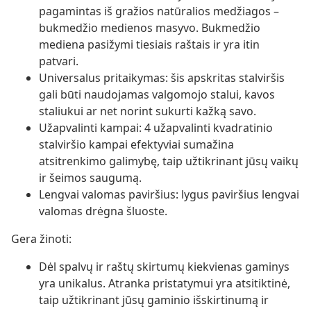
pagamintas iš gražios natūralios medžiagos –
bukmedžio medienos masyvo. Bukmedžio
mediena pasižymi tiesiais raštais ir yra itin
patvari.
Universalus pritaikymas: šis apskritas stalviršis
gali būti naudojamas valgomojo stalui, kavos
staliukui ar net norint sukurti kažką savo.
Užapvalinti kampai: 4 užapvalinti kvadratinio
stalviršio kampai efektyviai sumažina
atsitrenkimo galimybę, taip užtikrinant jūsų vaikų
ir šeimos saugumą.
Lengvai valomas paviršius: lygus paviršius lengvai
valomas drėgna šluoste.
Gera žinoti:
Dėl spalvų ir raštų skirtumų kiekvienas gaminys
yra unikalus. Atranka pristatymui yra atsitiktinė,
taip užtikrinant jūsų gaminio išskirtinumą ir