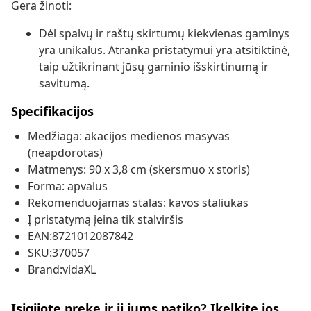
Gera žinoti:
Dėl spalvų ir raštų skirtumų kiekvienas gaminys
yra unikalus. Atranka pristatymui yra atsitiktinė,
taip užtikrinant jūsų gaminio išskirtinumą ir
savitumą.
Specifikacijos
Medžiaga: akacijos medienos masyvas
(neapdorotas)
Matmenys: 90 x 3,8 cm (skersmuo x storis)
Forma: apvalus
Rekomenduojamas stalas: kavos staliukas
Į pristatymą įeina tik stalviršis
EAN:8721012087842
SKU:370057
Brand:vidaXL
Įsigijote prekę ir ji jums patiko? Įkelkite jos