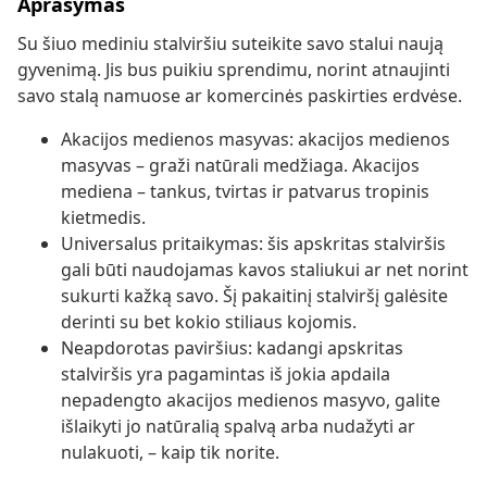
Aprašymas
Su šiuo mediniu stalviršiu suteikite savo stalui naują
gyvenimą. Jis bus puikiu sprendimu, norint atnaujinti
savo stalą namuose ar komercinės paskirties erdvėse.
Akacijos medienos masyvas: akacijos medienos
masyvas – graži natūrali medžiaga. Akacijos
mediena – tankus, tvirtas ir patvarus tropinis
kietmedis.
Universalus pritaikymas: šis apskritas stalviršis
gali būti naudojamas kavos staliukui ar net norint
sukurti kažką savo. Šį pakaitinį stalviršį galėsite
derinti su bet kokio stiliaus kojomis.
Neapdorotas paviršius: kadangi apskritas
stalviršis yra pagamintas iš jokia apdaila
nepadengto akacijos medienos masyvo, galite
išlaikyti jo natūralią spalvą arba nudažyti ar
nulakuoti, – kaip tik norite.