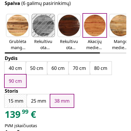
Spalva
(6 galimų pasirinkimų)
Grublėta
Rekultivu
Rekultivu
Akacijų
Mango
mango
ota
ota
mediena
mediena
mediena
mediena(
mediena
(natūrali)
(natūrali)
Dydis
(natūrali)
įvairiasp
(natūrali)
alvė)
40 cm
50 cm
60 cm
70 cm
80 cm
90 cm
Storis
15 mm
25 mm
38 mm
99
139
€
PVM įskaičiuotas