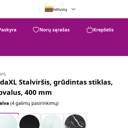
lietuvių
Paskyra
Norų sąrašas
Krepšelis
daXL
idaXL Stalviršis, grūdintas stiklas,
pvalus, 400 mm
alva
(4 galimų pasirinkimų)