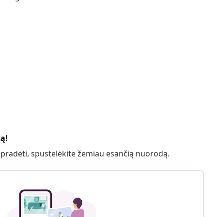
ką!
 pradėti, spustelėkite žemiau esančią nuorodą.