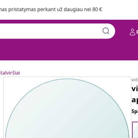
s pristatymas perkant už daugiau nei 80 €
talviršiai
vi
v
a
Sp