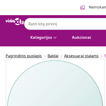
Ankstesnis
Kitas
Nemokama
Kategorijos
Aukcionai
Pagrindinis puslapis
Baldai
Aksesuarai stalams
S