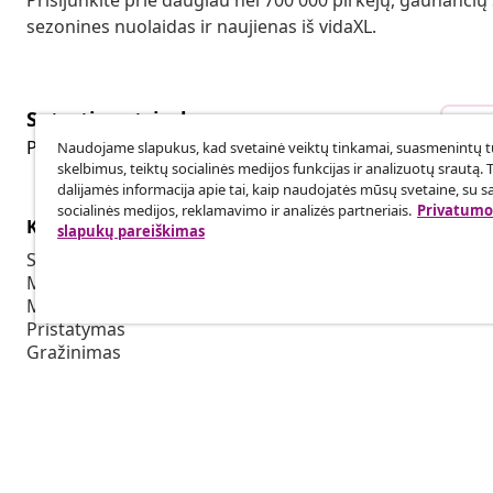
Prisijunkite prie daugiau nei 700 000 pirkėjų, gaunančių
sezonines nuolaidas ir naujienas iš vidaXL.
Sutarties atsisakymas
Sut
Pateikite prašymą atsisakyti užsakymo.
Naudojame slapukus, kad svetainė veiktų tinkamai, suasmenintų tu
skelbimus, teiktų socialinės medijos funkcijas ir analizuotų srautą. 
dalijamės informacija apie tai, kaip naudojatės mūsų svetaine, su s
socialinės medijos, reklamavimo ir analizės partneriais.
Privatumo 
Klientų aptarnavimas
Verslas
slapukų pareiškimas
Sekti savo užsakymą
Partnerystė
Mano paskyra
Produkcija sk
Mokėjimas
Bendradarbia
Pristatymas
Grąžinimas
Prekės informacija
Užsakymas