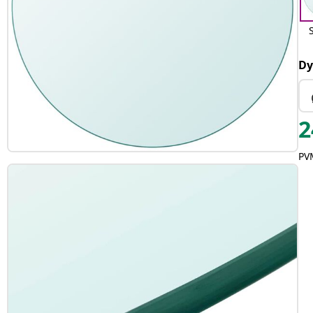
Dy
2
PVM