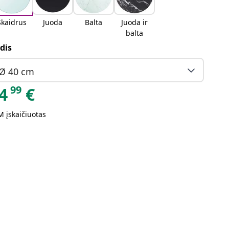
Skaidrus
Juoda
Balta
Juoda ir
balta
dis
Ø 40 cm
99
4
€
 įskaičiuotas