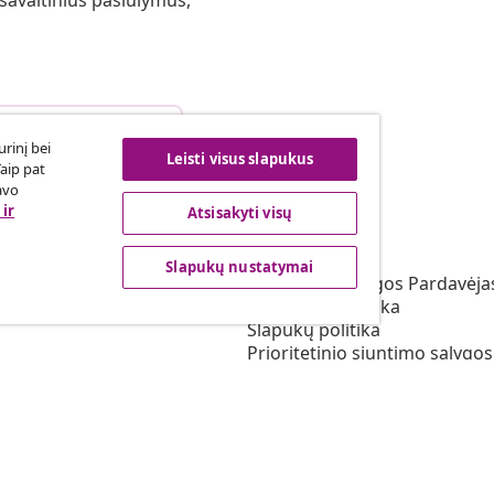
 savaitinius pasiūlymus,
arties atsisakymas
rinį bei
Leisti visus slapukus
Taip pat
avo
ir
Atsisakyti visų
vidaXL
s programa
Apie vidaXL
Slapukų nustatymai
irta vidaXL
Terminai ir sąlygos Pardavėja
vimas rinkodaros srityje
Privatumo politika
Slapukų politika
Prioritetinio siuntimo sąlygos
Slapukų nustatymai
Dirbkite vidaXL
Saugumo
ES atsakingas asmuo
EPR politiką
Pareiškimas dėl prieinamum