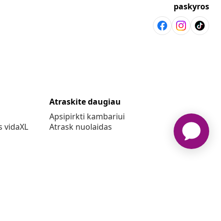
paskyros
Atraskite daugiau
Apsipirkti kambariui
s vidaXL
Atrask nuolaidas
o