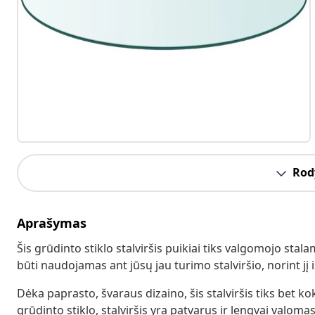
Rody
Aprašymas
Šis grūdinto stiklo stalviršis puikiai tiks valgomojo stalam
būti naudojamas ant jūsų jau turimo stalviršio, norint jį i
Dėka paprasto, švaraus dizaino, šis stalviršis tiks bet k
grūdinto stiklo, stalviršis yra patvarus ir lengvai valoma