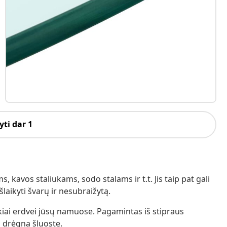
ti dar 1
s, kavos staliukams, sodo stalams ir t.t. Jis taip pat gali
šlaikyti švarų ir nesubraižytą.
okiai erdvei jūsų namuose. Pagamintas iš stipraus
s drėgna šluoste.