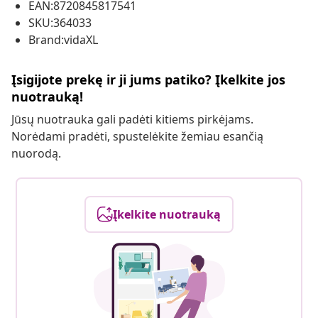
EAN:8720845817541
SKU:364033
Brand:vidaXL
Įsigijote prekę ir ji jums patiko? Įkelkite jos
nuotrauką!
Jūsų nuotrauka gali padėti kitiems pirkėjams.
Norėdami pradėti, spustelėkite žemiau esančią
nuorodą.
Įkelkite nuotrauką