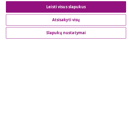
Leisti visus slapukus
Klientų aptarnavimas
Atsisakyti visų
Verslas
Slapukų nustatymai
vidaXL
Atraskite daugiau
© 2008-2026 vidaXL www.vidaxl.lt yra vidaXL Marketplace
Europe B.V. internetinė parduotuvė