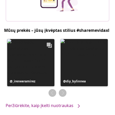
Mūsų prekės – jūsų įkvėptas stilius #sharemevidaxl
Įrašą
_ireneeramirez
Įrašą
diy_bylinnea
paskelbė
paskelbė
Peržiūrėkite, kaip įkelti nuotraukas