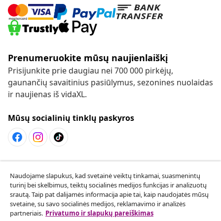
Prenumeruokite mūsų naujienlaiškį
Prisijunkite prie daugiau nei 700 000 pirkėjų,
gaunančių savaitinius pasiūlymus, sezonines nuolaidas
ir naujienas iš vidaXL.
Mūsų socialinių tinklų paskyros
Sutarties atsisakymas
Naudojame slapukus, kad svetainė veiktų tinkamai, suasmenintų
Pateikite prašymą atsisakyti užsakymo.
turinį bei skelbimus, teiktų socialinės medijos funkcijas ir analizuotų
srautą. Taip pat dalijamės informacija apie tai, kaip naudojatės mūsų
Sutarties atsisakymas
svetaine, su savo socialinės medijos, reklamavimo ir analizės
partneriais.
Privatumo ir slapukų pareiškimas