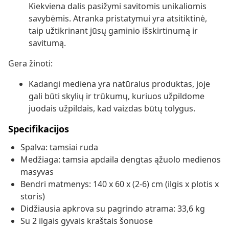
Kiekviena dalis pasižymi savitomis unikaliomis
savybėmis. Atranka pristatymui yra atsitiktinė,
taip užtikrinant jūsų gaminio išskirtinumą ir
savitumą.
Gera žinoti:
Kadangi mediena yra natūralus produktas, joje
gali būti skylių ir trūkumų, kuriuos užpildome
juodais užpildais, kad vaizdas būtų tolygus.
Specifikacijos
Spalva: tamsiai ruda
Medžiaga: tamsia apdaila dengtas ąžuolo medienos
masyvas
Bendri matmenys: 140 x 60 x (2-6) cm (ilgis x plotis x
storis)
Didžiausia apkrova su pagrindo atrama: 33,6 kg
Su 2 ilgais gyvais kraštais šonuose