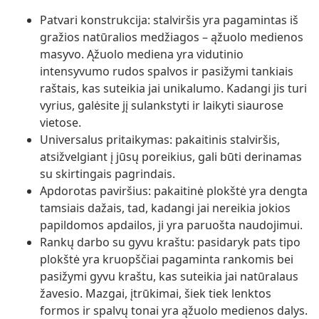
Patvari konstrukcija: stalviršis yra pagamintas iš
gražios natūralios medžiagos – ąžuolo medienos
masyvo. Ąžuolo mediena yra vidutinio
intensyvumo rudos spalvos ir pasižymi tankiais
raštais, kas suteikia jai unikalumo. Kadangi jis turi
vyrius, galėsite jį sulankstyti ir laikyti siaurose
vietose.
Universalus pritaikymas: pakaitinis stalviršis,
atsižvelgiant į jūsų poreikius, gali būti derinamas
su skirtingais pagrindais.
Apdorotas paviršius: pakaitinė plokštė yra dengta
tamsiais dažais, tad, kadangi jai nereikia jokios
papildomos apdailos, ji yra paruošta naudojimui.
Rankų darbo su gyvu kraštu: pasidaryk pats tipo
plokštė yra kruopščiai pagaminta rankomis bei
pasižymi gyvu kraštu, kas suteikia jai natūralaus
žavesio. Mazgai, įtrūkimai, šiek tiek lenktos
formos ir spalvų tonai yra ąžuolo medienos dalys.