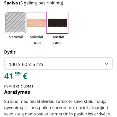
Spalva
(3 galimų pasirinkimų)
Natūrali
Šviesiai
Tamsiai
ruda
ruda
Dydis
140 x 60 x 6 cm
99
41
€
PVM įskaičiuotas
Aprašymas
Su šiuo mediniu stalviršiu suteikite savo stalui naują
gyvenimą. Jis bus puikiu sprendimu, norint atnaujinti
savo stalą namuose ar komercinės paskirties erdvėse.