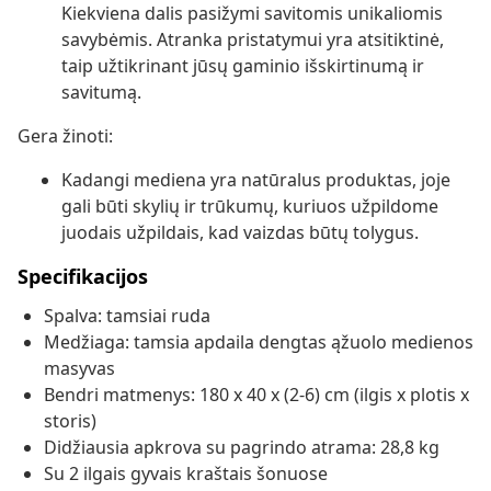
Kiekviena dalis pasižymi savitomis unikaliomis
savybėmis. Atranka pristatymui yra atsitiktinė,
taip užtikrinant jūsų gaminio išskirtinumą ir
savitumą.
Gera žinoti:
Kadangi mediena yra natūralus produktas, joje
gali būti skylių ir trūkumų, kuriuos užpildome
juodais užpildais, kad vaizdas būtų tolygus.
Specifikacijos
Spalva: tamsiai ruda
Medžiaga: tamsia apdaila dengtas ąžuolo medienos
masyvas
Bendri matmenys: 180 x 40 x (2-6) cm (ilgis x plotis x
storis)
Didžiausia apkrova su pagrindo atrama: 28,8 kg
Su 2 ilgais gyvais kraštais šonuose