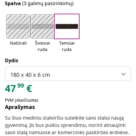
Spalva
(3 galimų pasirinkimų)
Natūrali
Šviesiai
Tamsiai
ruda
ruda
Dydis
180 x 40 x 6 cm
99
47
€
PVM įskaičiuotas
Aprašymas
Su šiuo mediniu stalviršiu suteikite savo stalui naują
gyvenimą. Jis bus puikiu sprendimu, norint atnaujinti
savo stalą namuose ar komercinės paskirties erdvėse.