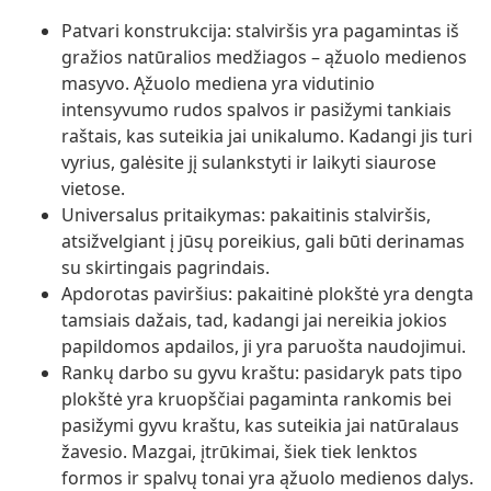
Patvari konstrukcija: stalviršis yra pagamintas iš
gražios natūralios medžiagos – ąžuolo medienos
masyvo. Ąžuolo mediena yra vidutinio
intensyvumo rudos spalvos ir pasižymi tankiais
raštais, kas suteikia jai unikalumo. Kadangi jis turi
vyrius, galėsite jį sulankstyti ir laikyti siaurose
vietose.
Universalus pritaikymas: pakaitinis stalviršis,
atsižvelgiant į jūsų poreikius, gali būti derinamas
su skirtingais pagrindais.
Apdorotas paviršius: pakaitinė plokštė yra dengta
tamsiais dažais, tad, kadangi jai nereikia jokios
papildomos apdailos, ji yra paruošta naudojimui.
Rankų darbo su gyvu kraštu: pasidaryk pats tipo
plokštė yra kruopščiai pagaminta rankomis bei
pasižymi gyvu kraštu, kas suteikia jai natūralaus
žavesio. Mazgai, įtrūkimai, šiek tiek lenktos
formos ir spalvų tonai yra ąžuolo medienos dalys.