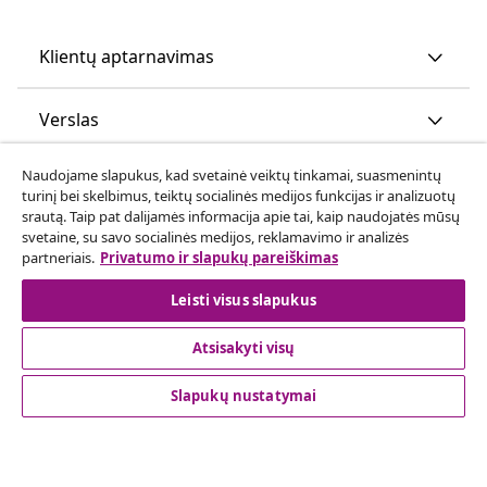
Klientų aptarnavimas
Verslas
Naudojame slapukus, kad svetainė veiktų tinkamai, suasmenintų
vidaXL
turinį bei skelbimus, teiktų socialinės medijos funkcijas ir analizuotų
srautą. Taip pat dalijamės informacija apie tai, kaip naudojatės mūsų
svetaine, su savo socialinės medijos, reklamavimo ir analizės
Atraskite daugiau
partneriais.
Privatumo ir slapukų pareiškimas
Leisti visus slapukus
Atsisakyti visų
Slapukų nustatymai
© 2008-2026 vidaXL www.vidaxl.lt yra vidaXL Marketplace
Europe B.V. internetinė parduotuvė