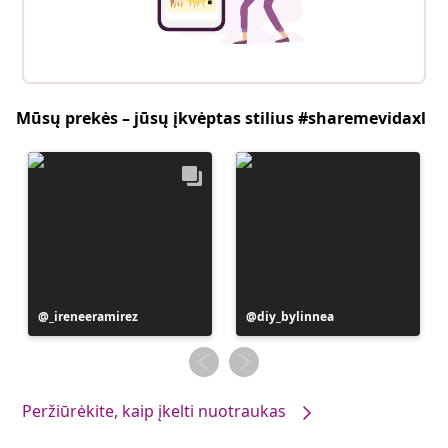
Mūsų prekės – jūsų įkvėptas stilius #sharemevidaxl
Įrašą
_ireneeramirez
Įrašą
diy_bylinnea
paskelbė
paskelbė
Peržiūrėkite, kaip įkelti nuotraukas