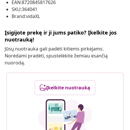
EAN:8720845817626
SKU:364041
Brand:vidaXL
Įsigijote prekę ir ji jums patiko? Įkelkite jos
nuotrauką!
Jūsų nuotrauka gali padėti kitiems pirkėjams.
Norėdami pradėti, spustelėkite žemiau esančią
nuorodą.
Įkelkite nuotrauką