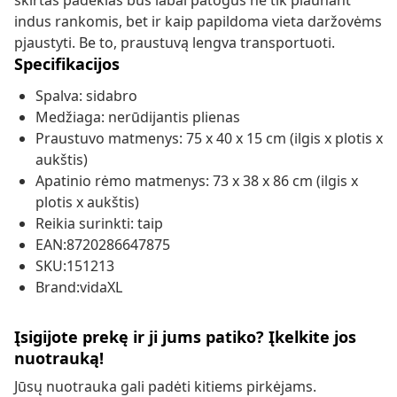
skirtas padėklas bus labai patogus ne tik plaunant
indus rankomis, bet ir kaip papildoma vieta daržovėms
pjaustyti. Be to, praustuvą lengva transportuoti.
Specifikacijos
Spalva: sidabro
Medžiaga: nerūdijantis plienas
Praustuvo matmenys: 75 x 40 x 15 cm (ilgis x plotis x
aukštis)
Apatinio rėmo matmenys: 73 x 38 x 86 cm (ilgis x
plotis x aukštis)
Reikia surinkti: taip
EAN:8720286647875
SKU:151213
Brand:vidaXL
Įsigijote prekę ir ji jums patiko? Įkelkite jos
nuotrauką!
Jūsų nuotrauka gali padėti kitiems pirkėjams.