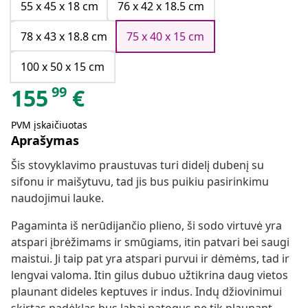
55 x 45 x 18 cm
76 x 42 x 18.5 cm
78 x 43 x 18.8 cm
75 x 40 x 15 cm
100 x 50 x 15 cm
99
155
€
PVM įskaičiuotas
Aprašymas
Šis stovyklavimo praustuvas turi didelį dubenį su
sifonu ir maišytuvu, tad jis bus puikiu pasirinkimu
naudojimui lauke.
Pagaminta iš nerūdijančio plieno, ši sodo virtuvė yra
atspari įbrėžimams ir smūgiams, itin patvari bei saugi
maistui. Ji taip pat yra atspari purvui ir dėmėms, tad ir
lengvai valoma. Itin gilus dubuo užtikrina daug vietos
plaunant dideles keptuves ir indus. Indų džiovinimui