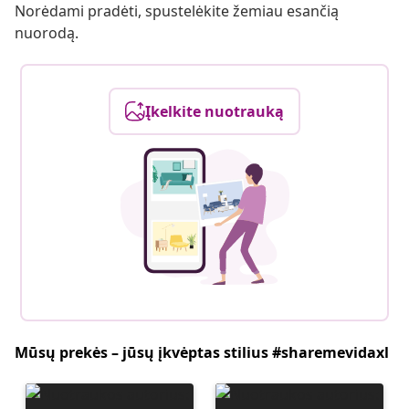
Norėdami pradėti, spustelėkite žemiau esančią
nuorodą.
Įkelkite nuotrauką
Mūsų prekės – jūsų įkvėptas stilius #sharemevidaxl