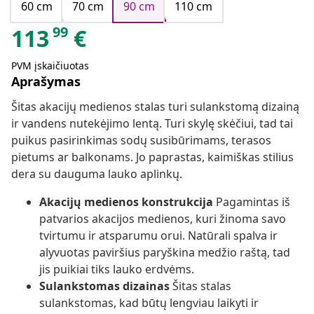
60 cm
70 cm
90 cm
110 cm
99
113
€
PVM įskaičiuotas
Aprašymas
Šitas akacijų medienos stalas turi sulankstomą dizainą
ir vandens nutekėjimo lentą. Turi skylę skėčiui, tad tai
puikus pasirinkimas sodų susibūrimams, terasos
pietums ar balkonams. Jo paprastas, kaimiškas stilius
dera su dauguma lauko aplinkų.
Akacijų medienos konstrukcija
Pagamintas iš
patvarios akacijos medienos, kuri žinoma savo
tvirtumu ir atsparumu orui. Natūrali spalva ir
alyvuotas paviršius paryškina medžio raštą, tad
jis puikiai tiks lauko erdvėms.
Sulankstomas dizainas
Šitas stalas
sulankstomas, kad būtų lengviau laikyti ir