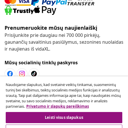
Prenumeruokite mūsų naujienlaiškį
Prisijunkite prie daugiau nei 700 000 pirkėjų,
gaunančių savaitinius pasiūlymus, sezonines nuolaidas
ir naujienas iš vidaXL.
Mūsų socialinių tinklų paskyros
Naudojame slapukus, kad svetainė veiktų tinkamai, suasmenintų
Sutarties atsisakymas
turinį bei skelbimus, teiktų socialinės medijos funkcijas ir analizuotų
srautą. Taip pat dalijamės informacija apie tai, kaip naudojatės mūsų
Pateikite prašymą atsisakyti užsakymo.
svetaine, su savo socialinės medijos, reklamavimo ir analizės
partneriais.
Privatumo ir slapukų pareiškimas
Sutarties atsisakymas
Leisti visus slapukus