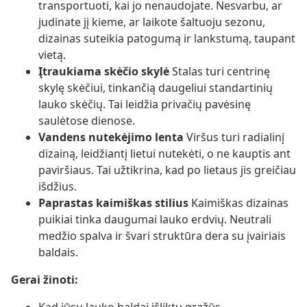
transportuoti, kai jo nenaudojate. Nesvarbu, ar
judinate jį kieme, ar laikote šaltuoju sezonu,
dizainas suteikia patogumą ir lankstumą, taupant
vietą.
Įtraukiama skėčio skylė
Stalas turi centrinę
skylę skėčiui, tinkančią daugeliui standartinių
lauko skėčių. Tai leidžia privačių pavėsinę
saulėtose dienose.
Vandens nutekėjimo lenta
Viršus turi radialinį
dizainą, leidžiantį lietui nutekėti, o ne kauptis ant
paviršiaus. Tai užtikrina, kad po lietaus jis greičiau
išdžius.
Paprastas kaimiškas stilius
Kaimiškas dizainas
puikiai tinka daugumai lauko erdvių. Neutrali
medžio spalva ir švari struktūra dera su įvairiais
baldais.
Gerai žinoti: