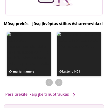
Mūsų prekės – jūsų įkvėptas stilius #sharemevidaxl
Įrašą
_mariannamele_
Įrašą
kastello1401
paskelbė
paskelbė
Peržiūrėkite, kaip įkelti nuotraukas