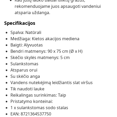
Kad jūsų lauko baldai išliktų gražūs,
rekomenduojame juos apsaugoti vandeniui
atsparia uždanga.
Specifikacijos
Spalva: Natūrali
Medžiaga: Kietos akacijos mediena
Baigti: Alyvuotas
Bendri matmenys: 90 x 75 cm (Ø x H)
Skėčio skylės matmenys: 5 cm
Sulankstomas
Atsparus orui
Su skėčio anga
Vandens nutekėjimą leidžiantis slat viršus
Tik naudoti lauke
Reikalingas surinkimas: Taip
Pristatymo konteinai:
1 x sulankstomas sodo stalas
EAN: 8721364537750