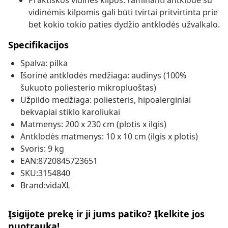
Praktiškos vidinės kilpos: raminanti antklodė su
vidinėmis kilpomis gali būti tvirtai pritvirtinta prie
bet kokio tokio paties dydžio antklodės užvalkalo.
Specifikacijos
Spalva: pilka
Išorinė antklodės medžiaga: audinys (100%
šukuoto poliesterio mikropluoštas)
Užpildo medžiaga: poliesteris, hipoalerginiai
bekvapiai stiklo karoliukai
Matmenys: 200 x 230 cm (plotis x ilgis)
Antklodės matmenys: 10 x 10 cm (ilgis x plotis)
Svoris: 9 kg
EAN:8720845723651
SKU:3154840
Brand:vidaXL
Įsigijote prekę ir ji jums patiko? Įkelkite jos
nuotrauką!