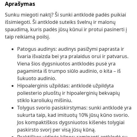
Aprašymas
Sunku miegoti naktį? Ši sunki antklodė padės puikiai
išsimiegoti. Ši antklodė suteiks švelnų ir malonų
spaudimą, kuris padės jūsų kūnui ir protui pasinerti į
taip reikiamą poilsį.
Patogus audinys: audinys pasižymi paprasta ir
švaria išvaizda bei yra pralaidus orui ir patvarus.
Viena šios dygsniuotos antklodės pusė yra
pagaminta iš trumpo siūlo audinio, o kita – iš
šukuoto audinio.
Hipoalerginis užpildas: antklodė užpildyta
poliesterio pluoštų ir hipoalerginių bekvapių
stiklo karoliukų mišiniu.
Tolygus svorio pasiskirstymas: sunki antklodė yra
sukurta taip, kad imituotų 10% jūsų kūno svorio.
Jos kompaktiškos dygsniuotos kišenės tolygiai
paskirsto svorį per visą jūsų kūną.