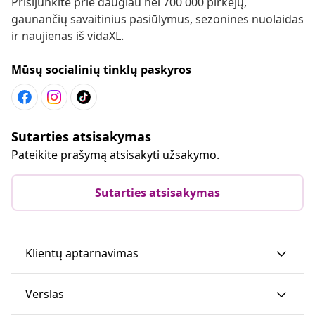
Prisijunkite prie daugiau nei 700 000 pirkėjų,
gaunančių savaitinius pasiūlymus, sezonines nuolaidas
ir naujienas iš vidaXL.
Mūsų socialinių tinklų paskyros
Sutarties atsisakymas
Pateikite prašymą atsisakyti užsakymo.
Sutarties atsisakymas
Klientų aptarnavimas
Verslas