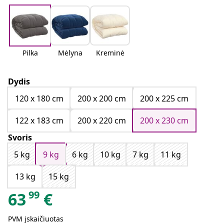
Pilka
Mėlyna
Kreminė
Dydis
120 x 180 cm
200 x 200 cm
200 x 225 cm
122 x 183 cm
200 x 220 cm
200 x 230 cm
Svoris
5 kg
9 kg
6 kg
10 kg
7 kg
11 kg
13 kg
15 kg
99
63
€
PVM įskaičiuotas