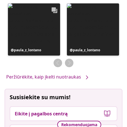
Įrašą
paula_z_lontano
Įrašą
paula_z_lontano
paskelbė
paskelbė
Peržiūrėkite, kaip įkelti nuotraukas
Susisiekite su mumis!
Eikite į pagalbos centrą
Rekomenduojama