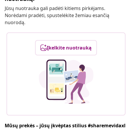
Jūsų nuotrauka gali padėti kitiems pirkėjams.
Norėdami pradėti, spustelėkite žemiau esančią
nuorodą.
Įkelkite nuotrauką
Mūsų prekės – jūsų įkvėptas stilius #sharemevidaxl