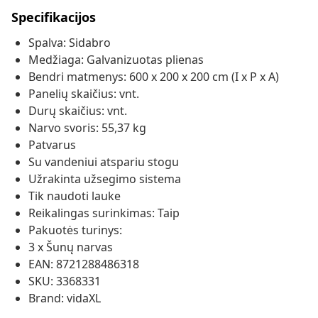
Specifikacijos
Spalva: Sidabro
Medžiaga: Galvanizuotas plienas
Bendri matmenys: 600 x 200 x 200 cm (I x P x A)
Panelių skaičius: vnt.
Durų skaičius: vnt.
Narvo svoris: 55,37 kg
Patvarus
Su vandeniui atspariu stogu
Užrakinta užsegimo sistema
Tik naudoti lauke
Reikalingas surinkimas: Taip
Pakuotės turinys:
3 x Šunų narvas
EAN: 8721288486318
SKU: 3368331
Brand: vidaXL