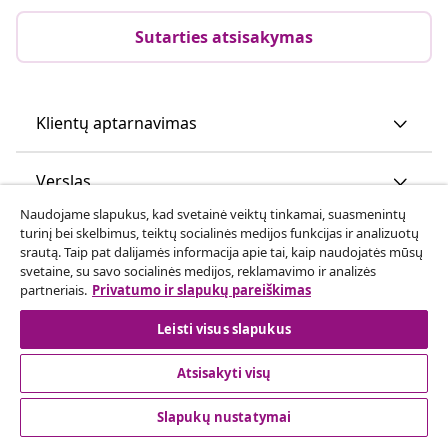
Sutarties atsisakymas
Klientų aptarnavimas
Verslas
Naudojame slapukus, kad svetainė veiktų tinkamai, suasmenintų
turinį bei skelbimus, teiktų socialinės medijos funkcijas ir analizuotų
vidaXL
srautą. Taip pat dalijamės informacija apie tai, kaip naudojatės mūsų
svetaine, su savo socialinės medijos, reklamavimo ir analizės
partneriais.
Privatumo ir slapukų pareiškimas
Atraskite daugiau
Leisti visus slapukus
Atsisakyti visų
Slapukų nustatymai