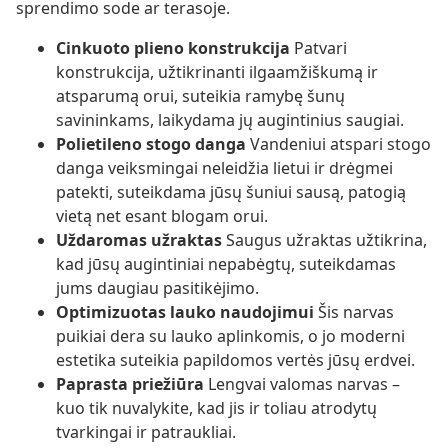
sprendimo sode ar terasoje.
Cinkuoto plieno konstrukcija
Patvari
konstrukcija, užtikrinanti ilgaamžiškumą ir
atsparumą orui, suteikia ramybę šunų
savininkams, laikydama jų augintinius saugiai.
Polietileno stogo danga
Vandeniui atspari stogo
danga veiksmingai neleidžia lietui ir drėgmei
patekti, suteikdama jūsų šuniui sausą, patogią
vietą net esant blogam orui.
Uždaromas užraktas
Saugus užraktas užtikrina,
kad jūsų augintiniai nepabėgtų, suteikdamas
jums daugiau pasitikėjimo.
Optimizuotas lauko naudojimui
Šis narvas
puikiai dera su lauko aplinkomis, o jo moderni
estetika suteikia papildomos vertės jūsų erdvei.
Paprasta priežiūra
Lengvai valomas narvas –
kuo tik nuvalykite, kad jis ir toliau atrodytų
tvarkingai ir patraukliai.