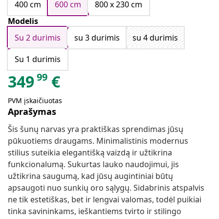
400 cm
600 cm
800 x 230 cm
Modelis
Su 2 durimis
su 3 durimis
su 4 durimis
Su 1 durimis
99
349
€
PVM įskaičiuotas
Aprašymas
Šis šunų narvas yra praktiškas sprendimas jūsų
pūkuotiems draugams. Minimalistinis modernus
stilius suteikia elegantišką vaizdą ir užtikrina
funkcionalumą. Sukurtas lauko naudojimui, jis
užtikrina saugumą, kad jūsų augintiniai būtų
apsaugoti nuo sunkių oro sąlygų. Sidabrinis atspalvis
ne tik estetiškas, bet ir lengvai valomas, todėl puikiai
tinka savininkams, ieškantiems tvirto ir stilingo