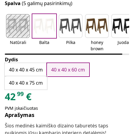
Spalva
(5 galimų pasirinkimų)
Natūrali
Balta
Pilka
honey
Juoda
brown
Dydis
40 x 40 x 45 cm
40 x 40 x 60 cm
40 x 40 x 75 cm
99
42
€
PVM įskaičiuotas
Aprašymas
Šios medinės kaimiško dizaino taburetės taps
puikiomis jūsų kambario interjero detalėmis!