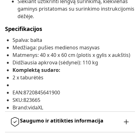
Siekiant užtikrinti lengvą surinkimą, kiekvienas
gaminys pristatomas su surinkimo instrukcijomis
dėžėje.
Specifikacijos
Spalva: balta
Medžiaga: pušies medienos masyvas
Matmenys: 40 x 40 x 60 cm (plotis x gylis x aukštis)
Didžiausia apkrova (sėdynei): 110 kg
Komplektą sudaro:
2 x taburėtės
EAN:8720845641900
SKU:823665
Brand:vidaXL
Saugumo ir atitikties informacija