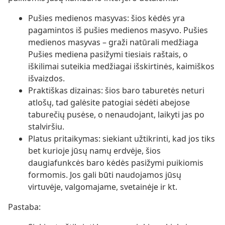
Pušies medienos masyvas: šios kėdės yra
pagamintos iš pušies medienos masyvo. Pušies
medienos masyvas – graži natūrali medžiaga
Pušies mediena pasižymi tiesiais raštais, o
iškilimai suteikia medžiagai išskirtinės, kaimiškos
išvaizdos.
Praktiškas dizainas: šios baro taburetės neturi
atlošų, tad galėsite patogiai sėdėti abejose
taburečių pusėse, o nenaudojant, laikyti jas po
stalviršiu.
Platus pritaikymas: siekiant užtikrinti, kad jos tiks
bet kurioje jūsų namų erdvėje, šios
daugiafunkcės baro kėdės pasižymi puikiomis
formomis. Jos gali būti naudojamos jūsų
virtuvėje, valgomajame, svetainėje ir kt.
Pastaba: