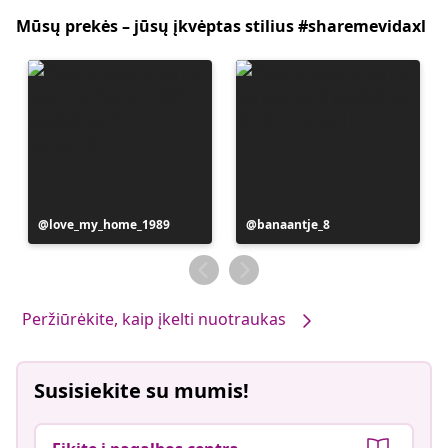
Mūsų prekės – jūsų įkvėptas stilius #sharemevidaxl
Įrašą
love_my_home_1989
Įrašą
banaantje_8
paskelbė
paskelbė
Peržiūrėkite, kaip įkelti nuotraukas
Susisiekite su mumis!