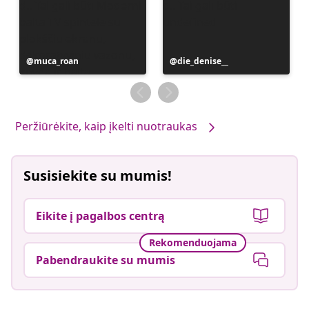
Įrašą
muca_roan
Įrašą
die_denise__
paskelbė
paskelbė
Peržiūrėkite, kaip įkelti nuotraukas
Susisiekite su mumis!
Eikite į pagalbos centrą
Rekomenduojama
Pabendraukite su mumis