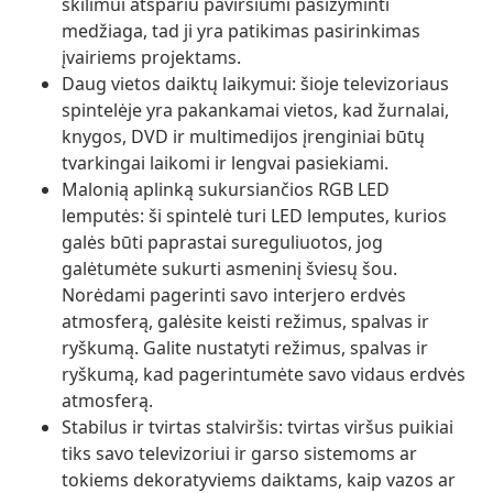
skilimui atspariu paviršiumi pasižyminti
medžiaga, tad ji yra patikimas pasirinkimas
įvairiems projektams.
Daug vietos daiktų laikymui: šioje televizoriaus
spintelėje yra pakankamai vietos, kad žurnalai,
knygos, DVD ir multimedijos įrenginiai būtų
tvarkingai laikomi ir lengvai pasiekiami.
Malonią aplinką sukursiančios RGB LED
lemputės: ši spintelė turi LED lemputes, kurios
galės būti paprastai sureguliuotos, jog
galėtumėte sukurti asmeninį šviesų šou.
Norėdami pagerinti savo interjero erdvės
atmosferą, galėsite keisti režimus, spalvas ir
ryškumą. Galite nustatyti režimus, spalvas ir
ryškumą, kad pagerintumėte savo vidaus erdvės
atmosferą.
Stabilus ir tvirtas stalviršis: tvirtas viršus puikiai
tiks savo televizoriui ir garso sistemoms ar
tokiems dekoratyviems daiktams, kaip vazos ar