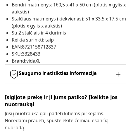
Bendri matmenys: 160,5 x 41 x 50 cm (plotis x gylis x
aukštis)
Stalčiaus matmenys (kiekvienas): 51 x 33,5 x 17,5 cm
(plotis x gylis x aukštis)
Su 2 stalčiais ir 4 durimis
Reikia surinkti: taip
EAN:8721158712837
SKU:3328433
Brand:vidaXL
Saugumo ir atitikties informacija
Įsigijote prekę ir ji jums patiko? Įkelkite jos
nuotrauką!
Jūsų nuotrauka gali padėti kitiems pirkėjams.
Norėdami pradėti, spustelėkite žemiau esančią
nuorodą.