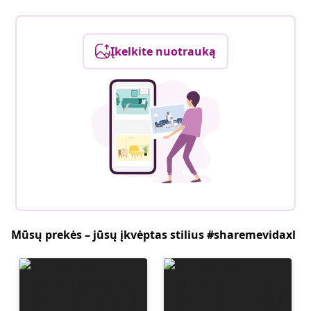
Įkelkite nuotrauką
Mūsų prekės – jūsų įkvėptas stilius #sharemevidaxl