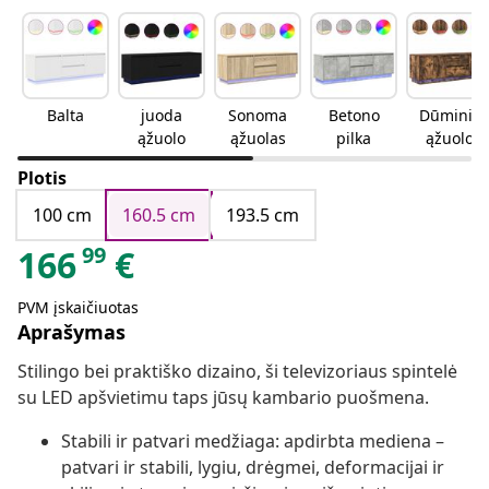
Balta
juoda
Sonoma
Betono
Dūminio
ąžuolo
ąžuolas
pilka
ąžuolo
Plotis
100 cm
160.5 cm
193.5 cm
99
166
€
PVM įskaičiuotas
Aprašymas
Stilingo bei praktiško dizaino, ši televizoriaus spintelė
su LED apšvietimu taps jūsų kambario puošmena.
Stabili ir patvari medžiaga: apdirbta mediena –
patvari ir stabili, lygiu, drėgmei, deformacijai ir