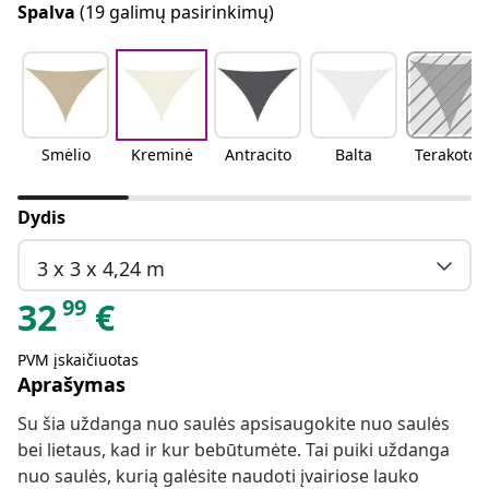
Spalva
(19 galimų pasirinkimų)
Smėlio
Kreminė
Antracito
Balta
Terakotos
Dydis
3 x 3 x 4,24 m
99
32
€
PVM įskaičiuotas
Aprašymas
Su šia uždanga nuo saulės apsisaugokite nuo saulės
bei lietaus, kad ir kur bebūtumėte. Tai puiki uždanga
nuo saulės, kurią galėsite naudoti įvairiose lauko