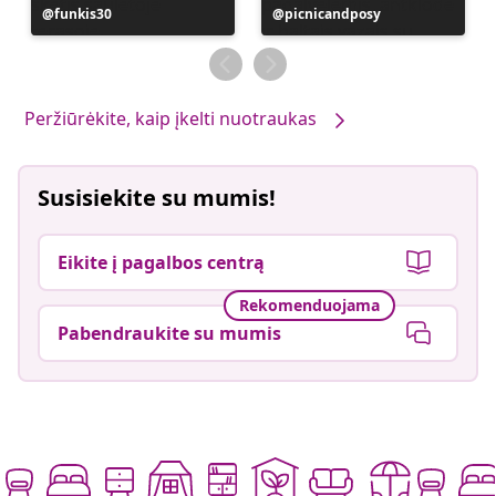
Įrašą
funkis30
Įrašą
picnicandposy
paskelbė
paskelbė
Peržiūrėkite, kaip įkelti nuotraukas
Susisiekite su mumis!
Eikite į pagalbos centrą
Rekomenduojama
Pabendraukite su mumis