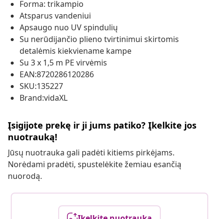
Forma: trikampio
Atsparus vandeniui
Apsaugo nuo UV spindulių
Su nerūdijančio plieno tvirtinimui skirtomis
detalėmis kiekviename kampe
Su 3 x 1,5 m PE virvėmis
EAN:8720286120286
SKU:135227
Brand:vidaXL
Įsigijote prekę ir ji jums patiko? Įkelkite jos
nuotrauką!
Jūsų nuotrauka gali padėti kitiems pirkėjams.
Norėdami pradėti, spustelėkite žemiau esančią
nuorodą.
Įkelkite nuotrauką