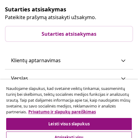
Sutarties atsisakymas
Pateikite prašymą atsisakyti užsakymo.
Sutarties atsisakymas
Klientų aptarnavimas
Verslas
Naudojame slapukus, kad svetainė veiktų tinkamai, suasmenintų
turinį bei skelbimus, teiktų socialinės medijos funkcijas ir analizuotų
vidaXL
srautą. Taip pat dalijamės informacija apie tai, kaip naudojatės mūsų
svetaine, su savo socialinės medijos, reklamavimo ir analizės
partneriais.
Privatumo ir slapukų pareiškimas
Atraskite daugiau
Leisti visus slapukus
Atsisakyti visų