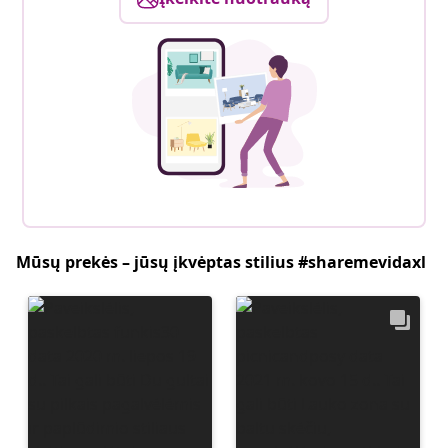
Mūsų prekės – jūsų įkvėptas stilius #sharemevidaxl