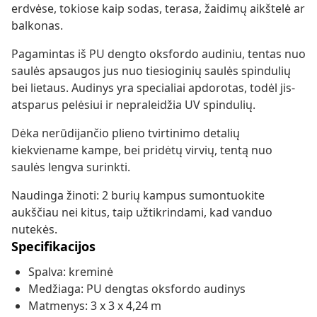
erdvėse, tokiose kaip sodas, terasa, žaidimų aikštelė ar
balkonas.
Pagamintas iš PU dengto oksfordo audiniu, tentas nuo
saulės apsaugos jus nuo tiesioginių saulės spindulių
bei lietaus. Audinys yra specialiai apdorotas, todėl jis-
atsparus pelėsiui ir nepraleidžia UV spindulių.
Dėka nerūdijančio plieno tvirtinimo detalių
kiekviename kampe, bei pridėtų virvių, tentą nuo
saulės lengva surinkti.
Naudinga žinoti: 2 burių kampus sumontuokite
aukščiau nei kitus, taip užtikrindami, kad vanduo
nutekės.
Specifikacijos
Spalva: kreminė
Medžiaga: PU dengtas oksfordo audinys
Matmenys: 3 x 3 x 4,24 m