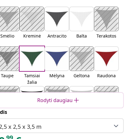
Smėlio
Kreminė
Antracito
Balta
Terakotos
Taupe
Tamsiai
Mėlyna
Geltona
Raudona
žalia
Rodyti daugiau
dis
ranžinė
Juoda
Ruda
Šviesiai
Smėlio
pilka
2,5 x 2,5 x 3,5 m
99