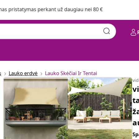
s pristatymas perkant už daugiau nei 80 €
s
Lauko erdvė
Lauko Skėčiai Ir Tentai
vi
v
t
ž
a
Sp