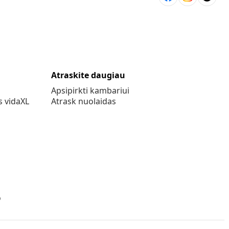
Atraskite daugiau
Apsipirkti kambariui
s vidaXL
Atrask nuolaidas
o