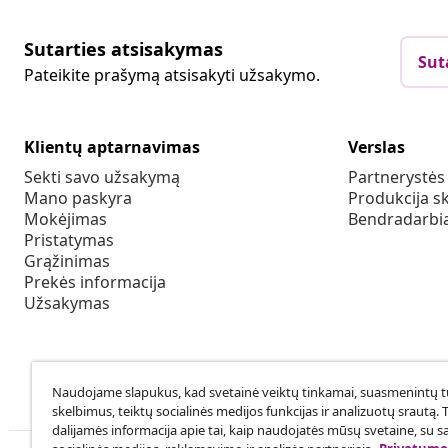
Sutarties atsisakymas
Sut
Pateikite prašymą atsisakyti užsakymo.
Klientų aptarnavimas
Verslas
Sekti savo užsakymą
Partnerystė
Mano paskyra
Produkcija sk
Mokėjimas
Bendradarbia
Pristatymas
Grąžinimas
Prekės informacija
Užsakymas
Naudojame slapukus, kad svetainė veiktų tinkamai, suasmenintų tu
skelbimus, teiktų socialinės medijos funkcijas ir analizuotų srautą. 
dalijamės informacija apie tai, kaip naudojatės mūsų svetaine, su s