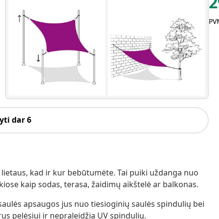
2
PVM
ti dar 6
lietaus, kad ir kur bebūtumėte. Tai puiki uždanga nuo
okiose kaip sodas, terasa, žaidimų aikštelė ar balkonas.
aulės apsaugos jus nuo tiesioginių saulės spindulių bei
rus pelėsiui ir nepraleidžia UV spindulių.