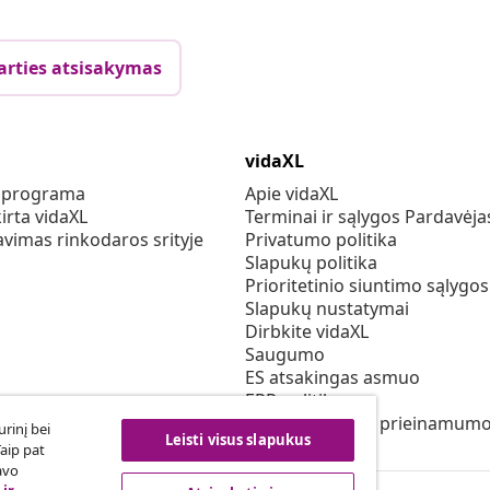
arties atsisakymas
vidaXL
s programa
Apie vidaXL
irta vidaXL
Terminai ir sąlygos Pardavėja
vimas rinkodaros srityje
Privatumo politika
Slapukų politika
Prioritetinio siuntimo sąlygos
Slapukų nustatymai
Dirbkite vidaXL
Saugumo
ES atsakingas asmuo
EPR politiką
Pareiškimas dėl prieinamum
rinį bei
Leisti visus slapukus
Taip pat
avo