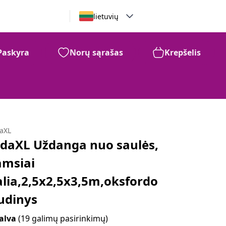
lietuvių
Paskyra
Norų sąrašas
Krepšelis
daXL
idaXL Uždanga nuo saulės,
amsiai
alia,2,5x2,5x3,5m,oksfordo
udinys
alva
(19 galimų pasirinkimų)