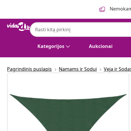
Ankstesnis
Kitas
Nemokama
Kategorijos
Aukcionai
Pagrindinis puslapis
Namams ir Sodui
Veja ir Soda