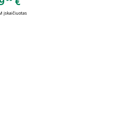
9
€
 įskaičiuotas
oranžinė
Geltona
Mėlyna ir
Šviesiai
ir ruda
ir balta
balta
pilka ir
balta