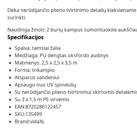
Dėka nerūdijančio plieno tvirtinimo detalių kiekviename 
surinkti.
Naudinga žinoti: 2 burių kampus sumontuokite aukščiau 
Specifikacijos
Spalva: tamsiai žalia
Medžiaga: PU dengtas oksfordo audinys
Matmenys: 2,5 x 2,5 x 3,5 m
Forma: trikampio
Atsparus vandeniui
Apsaugo nuo UV spindulių
Su nerūdijančio plieno tvirtinimui skirtomis detalė
Su 3 x 1,5 m PE virvėmis
EAN:8720286122457
SKU:135499
Brand:vidaXL