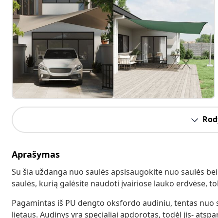
Rody
Aprašymas
Su šia uždanga nuo saulės apsisaugokite nuo saulės bei 
saulės, kurią galėsite naudoti įvairiose lauko erdvėse, t
Pagamintas iš PU dengto oksfordo audiniu, tentas nuo s
lietaus. Audinys yra specialiai apdorotas, todėl jis- atspa