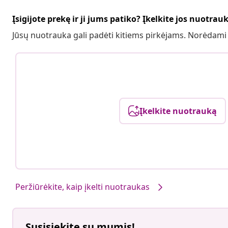
Įsigijote prekę ir ji jums patiko? Įkelkite jos nuotrau
Jūsų nuotrauka gali padėti kitiems pirkėjams. Norėdami
Įkelkite nuotrauką
Peržiūrėkite, kaip įkelti nuotraukas
Susisiekite su mumis!