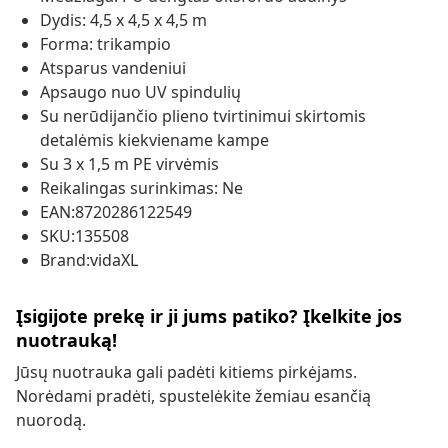
Dydis: 4,5 x 4,5 x 4,5 m
Forma: trikampio
Atsparus vandeniui
Apsaugo nuo UV spindulių
Su nerūdijančio plieno tvirtinimui skirtomis
detalėmis kiekviename kampe
Su 3 x 1,5 m PE virvėmis
Reikalingas surinkimas: Ne
EAN:8720286122549
SKU:135508
Brand:vidaXL
Įsigijote prekę ir ji jums patiko? Įkelkite jos
nuotrauką!
Jūsų nuotrauka gali padėti kitiems pirkėjams.
Norėdami pradėti, spustelėkite žemiau esančią
nuorodą.