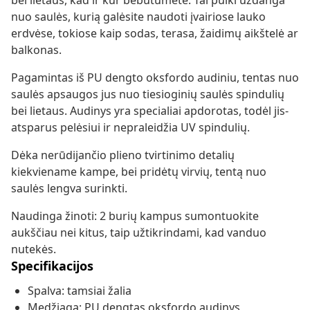
bei lietaus, kad ir kur bebūtumėte. Tai puiki uždanga
nuo saulės, kurią galėsite naudoti įvairiose lauko
erdvėse, tokiose kaip sodas, terasa, žaidimų aikštelė ar
balkonas.
Pagamintas iš PU dengto oksfordo audiniu, tentas nuo
saulės apsaugos jus nuo tiesioginių saulės spindulių
bei lietaus. Audinys yra specialiai apdorotas, todėl jis-
atsparus pelėsiui ir nepraleidžia UV spindulių.
Dėka nerūdijančio plieno tvirtinimo detalių
kiekviename kampe, bei pridėtų virvių, tentą nuo
saulės lengva surinkti.
Naudinga žinoti: 2 burių kampus sumontuokite
aukščiau nei kitus, taip užtikrindami, kad vanduo
nutekės.
Specifikacijos
Spalva: tamsiai žalia
Medžiaga: PU dengtas oksfordo audinys