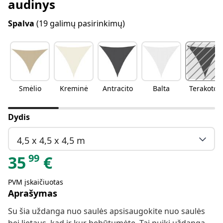
audinys
Spalva
(19 galimų pasirinkimų)
Smėlio
Kreminė
Antracito
Balta
Terakotos
Dydis
4,5 x 4,5 x 4,5 m
99
35
€
PVM įskaičiuotas
Aprašymas
Su šia uždanga nuo saulės apsisaugokite nuo saulės