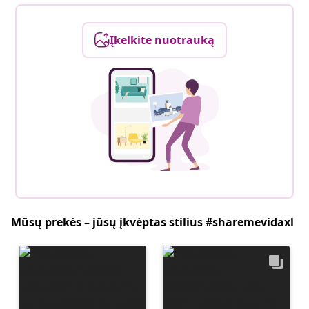
Įkelkite nuotrauką
Mūsų prekės – jūsų įkvėptas stilius #sharemevidaxl