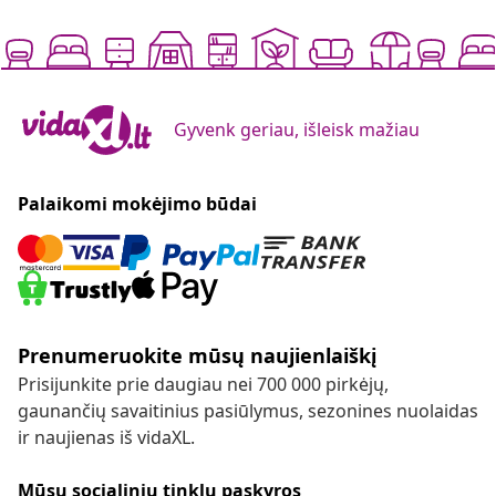
Gyvenk geriau, išleisk mažiau
Palaikomi mokėjimo būdai
Prenumeruokite mūsų naujienlaiškį
Prisijunkite prie daugiau nei 700 000 pirkėjų,
gaunančių savaitinius pasiūlymus, sezonines nuolaidas
ir naujienas iš vidaXL.
Mūsų socialinių tinklų paskyros