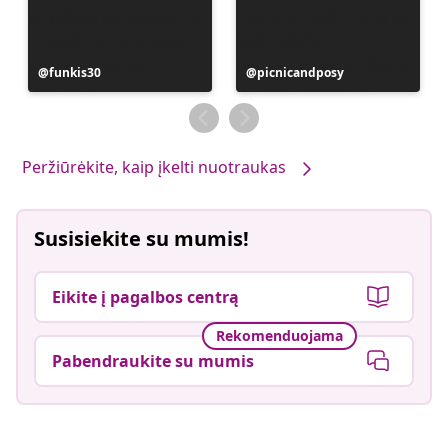
Įrašą
funkis30
Įrašą
picnicandposy
paskelbė
paskelbė
Peržiūrėkite, kaip įkelti nuotraukas
Susisiekite su mumis!
Eikite į pagalbos centrą
Rekomenduojama
Pabendraukite su mumis