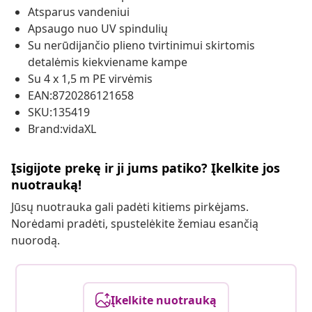
Atsparus vandeniui
Apsaugo nuo UV spindulių
Su nerūdijančio plieno tvirtinimui skirtomis
detalėmis kiekviename kampe
Su 4 x 1,5 m PE virvėmis
EAN:8720286121658
SKU:135419
Brand:vidaXL
Įsigijote prekę ir ji jums patiko? Įkelkite jos
nuotrauką!
Jūsų nuotrauka gali padėti kitiems pirkėjams.
Norėdami pradėti, spustelėkite žemiau esančią
nuorodą.
Įkelkite nuotrauką