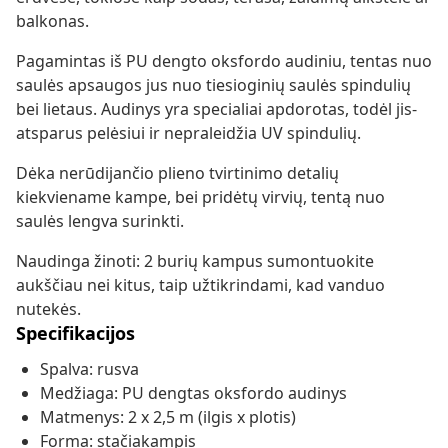
balkonas.
Pagamintas iš PU dengto oksfordo audiniu, tentas nuo
saulės apsaugos jus nuo tiesioginių saulės spindulių
bei lietaus. Audinys yra specialiai apdorotas, todėl jis-
atsparus pelėsiui ir nepraleidžia UV spindulių.
Dėka nerūdijančio plieno tvirtinimo detalių
kiekviename kampe, bei pridėtų virvių, tentą nuo
saulės lengva surinkti.
Naudinga žinoti: 2 burių kampus sumontuokite
aukščiau nei kitus, taip užtikrindami, kad vanduo
nutekės.
Specifikacijos
Spalva: rusva
Medžiaga: PU dengtas oksfordo audinys
Matmenys: 2 x 2,5 m (ilgis x plotis)
Forma: stačiakampis