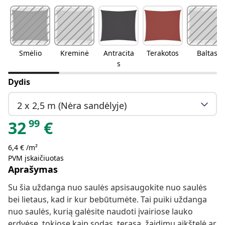
Smėlio
Kreminė
Antracita
Terakotos
Baltas
s
Dydis
2 x 2,5 m (Nėra sandėlyje)
99
32
€
6,4 € /m²
PVM įskaičiuotas
Aprašymas
Su šia uždanga nuo saulės apsisaugokite nuo saulės
bei lietaus, kad ir kur bebūtumėte. Tai puiki uždanga
nuo saulės, kurią galėsite naudoti įvairiose lauko
erdvėse, tokiose kaip sodas, terasa, žaidimų aikštelė ar