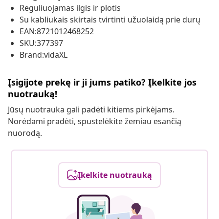
Reguliuojamas ilgis ir plotis
Su kabliukais skirtais tvirtinti užuolaidą prie durų
EAN:8721012468252
SKU:377397
Brand:vidaXL
Įsigijote prekę ir ji jums patiko? Įkelkite jos
nuotrauką!
Jūsų nuotrauka gali padėti kitiems pirkėjams.
Norėdami pradėti, spustelėkite žemiau esančią
nuorodą.
Įkelkite nuotrauką