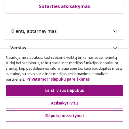
Sutarties atsisakymas
Klientų aptarnavimas
Verslas
Naudojame slapukus, kad svetainė veiktų tinkamai, suasmenintų
turinį bei skelbimus, teiktų socialinės medijos funkcijas ir analizuotų
vidaXL
srautą. Taip pat dalijamės informacija apie tai, kaip naudojatės mūsų
svetaine, su savo socialinės medijos, reklamavimo ir analizės
partneriais.
Privatumo ir slapukų pareiškimas
Atraskite daugiau
Leisti visus slapukus
Atsisakyti visų
Slapukų nustatymai
© 2008-2026 vidaXL www.vidaxl.lt yra vidaXL Marketplace