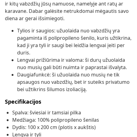
ir kitų vabzdžių jūsų namuose, namelyje ant ratų ar
karavane. Dabar galėsite netrukdomai mėgautis savo
diena ar gerai išsimiegoti.
Tylios ir saugios: užuolaida nuo vabzdžių yra
pagaminta iš polipropileno šenilo, kuris užtikrina,
kad ji yra tyli ir saugi bei leidžia lengvai įeiti per
duris.
Lengvai prižiūrima ir valoma: ši durų užuolaida
nuo musių gali būti nuimta ir paprastai išvalyta.
Daugiafunkcė: ši užuolaida nuo musių ne tik
apsaugos nuo vabzdžių, bet ir suteiks privatumo
bei užtikrins šilumos izoliaciją.
Specifikacijos
Spalva: šviesiai ir tamsiai pilka
Medžiaga: 100% polipropileno šenilas
Dydis: 100 x 200 cm (plotis x aukštis)
Lengva ir tyli