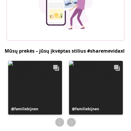
Mūsų prekės – jūsų įkvėptas stilius #sharemevidaxl
Įrašą
familiebijnen
Įrašą
familiebijnen
paskelbė
paskelbė