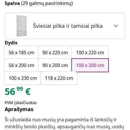
Spalva
(29 galimų pasirinkimų)
Šviesiai pilka ir tamsiai pilka
Dydis
56 x 185 cm
90 x 220 cm
100 x 220 cm
56 x 200 cm
90 x 200 cm
100 x 200 cm
100 x 230 cm
118 x 220 cm
99
56
€
PVM įskaičiuotas
Aprašymas
Ši užuolaida nuo musių yra pagaminta iš lanksčių ir
minkštų šenilo pluoštų, apsaugančių nuo musių, uodų