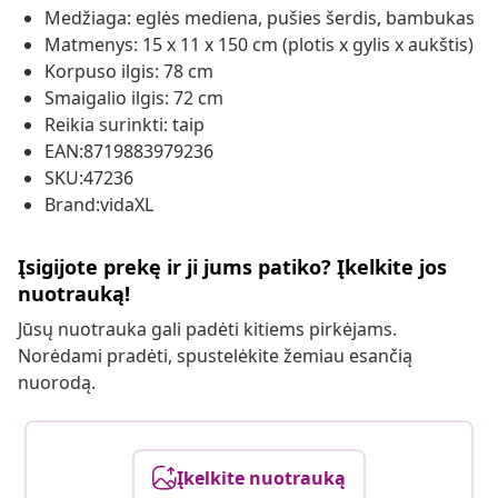
Medžiaga: eglės mediena, pušies šerdis, bambukas
Matmenys: 15 x 11 x 150 cm (plotis x gylis x aukštis)
Korpuso ilgis: 78 cm
Smaigalio ilgis: 72 cm
Reikia surinkti: taip
EAN:8719883979236
SKU:47236
Brand:vidaXL
Įsigijote prekę ir ji jums patiko? Įkelkite jos
nuotrauką!
Jūsų nuotrauka gali padėti kitiems pirkėjams.
Norėdami pradėti, spustelėkite žemiau esančią
nuorodą.
Įkelkite nuotrauką