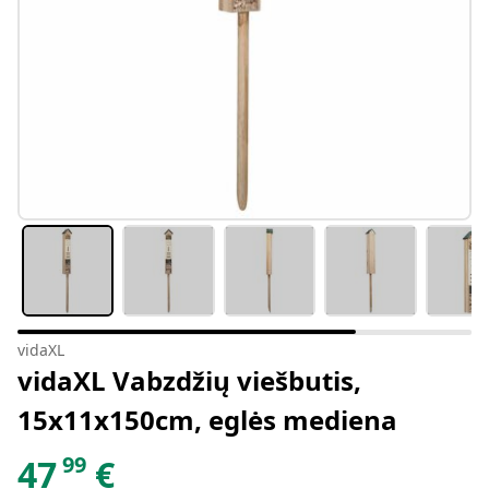
vidaXL
vidaXL Vabzdžių viešbutis,
15x11x150cm, eglės mediena
99
47
€