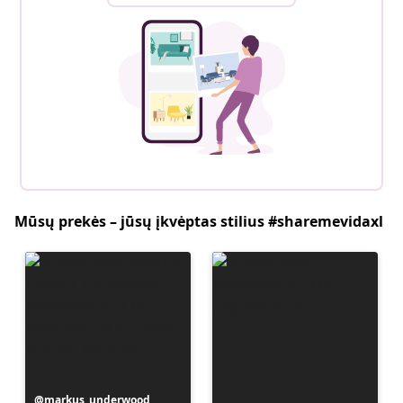
Mūsų prekės – jūsų įkvėptas stilius #sharemevidaxl
Įrašą
markus_underwood