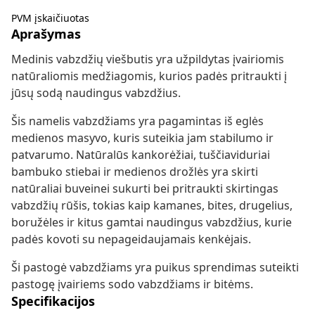
PVM įskaičiuotas
Aprašymas
Medinis vabzdžių viešbutis yra užpildytas įvairiomis
natūraliomis medžiagomis, kurios padės pritraukti į
jūsų sodą naudingus vabzdžius.
Šis namelis vabzdžiams yra pagamintas iš eglės
medienos masyvo, kuris suteikia jam stabilumo ir
patvarumo. Natūralūs kankorėžiai, tuščiaviduriai
bambuko stiebai ir medienos drožlės yra skirti
natūraliai buveinei sukurti bei pritraukti skirtingas
vabzdžių rūšis, tokias kaip kamanes, bites, drugelius,
boružėles ir kitus gamtai naudingus vabzdžius, kurie
padės kovoti su nepageidaujamais kenkėjais.
Ši pastogė vabzdžiams yra puikus sprendimas suteikti
pastogę įvairiems sodo vabzdžiams ir bitėms.
Specifikacijos